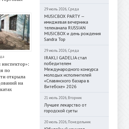
29 июль 2026, Среда
MUSICBOX PARTY —
имиджевая вечерника
телеканала RUSSIAN
MUSICBOX и день рождения
Sandra Top
29 июль 2026, Среда
еда
IRAKLI GADELIA стал
победителем
 инспектор»:
Международного конкурса
я по
молодых исполнителей
ти открыла
«Славянского базара в
дований на
Витебске» 2026
катах
21 июль 2026, Вторник
Лучшее лекарство от
городской суеты
20 июль 2026, Понедельник
Юбилейный концерт