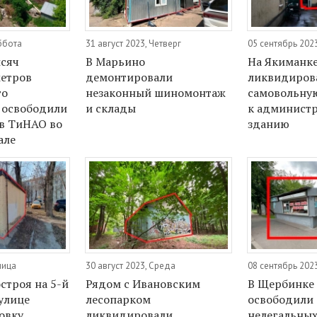
уббота
31 август 2023, Четверг
05 сентябрь 202
ысяч
В Марьино
На Якиманк
етров
демонтировали
ликвидиров
го
незаконный шиномонтаж
самовольну
 освободили
и склады
к админист
 в ТиНАО во
зданию
але
ница
30 август 2023, Среда
08 сентябрь 202
строя на 5-й
Рядом с Ивановским
В Щербинке 
улице
лесопарком
освободили 
овку
ликвидировали
нелегальных