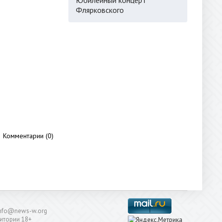
Флярковского
Комментарии (0)
: info@news-w.org
итории 18+