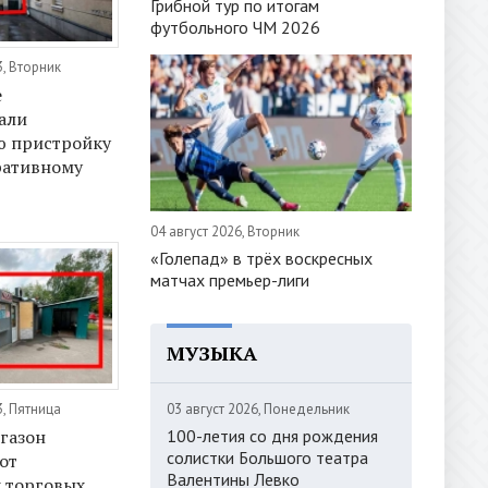
Грибной тур по итогам
футбольного ЧМ 2026
3, Вторник
е
али
ю пристройку
ративному
04 август 2026, Вторник
«Голепад» в трёх воскресных
матчах премьер-лиги
МУЗЫКА
03 август 2026, Понедельник
3, Пятница
100-летия со дня рождения
газон
солистки Большого театра
от
Валентины Левко
 торговых