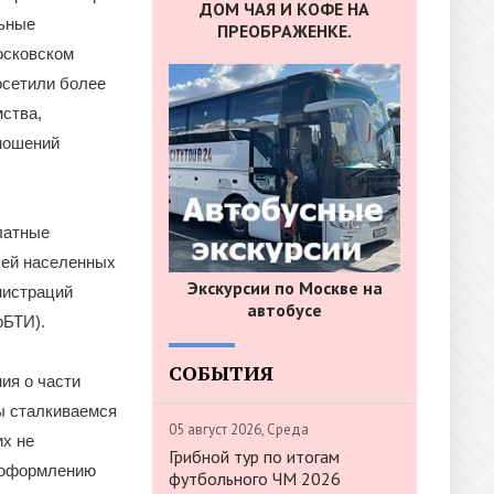
ДОМ ЧАЯ И КОФЕ НА
льные
ПРЕОБРАЖЕНКЕ.
осковском
осетили более
ства,
ношений
латные
лей населенных
Экскурсии по Москве на
нистраций
автобусе
рБТИ).
СОБЫТИЯ
ия о части
ы сталкиваемся
05 август 2026, Среда
их не
Грибной тур по итогам
к оформлению
футбольного ЧМ 2026