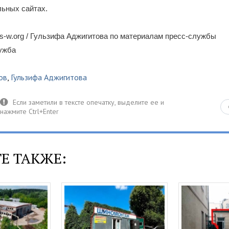
льных сайтах.
-w.org / Гульзифа Аджигитова по материалам пресс-службы
лужба
ов
,
Гульзифа Аджигитова
Е ТАКЖЕ: