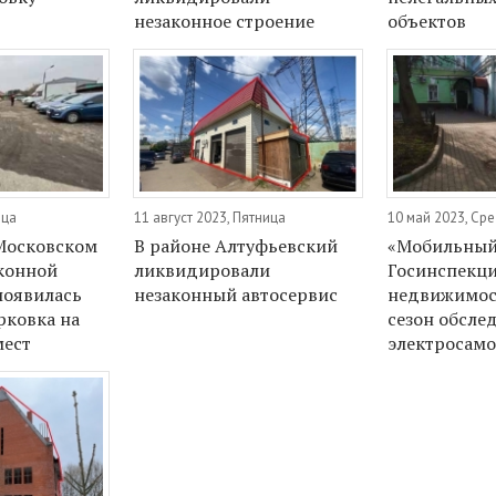
незаконное строение
объектов
ица
11 август 2023, Пятница
10 май 2023, Ср
Московском
В районе Алтуфьевский
«Мобильный
аконной
ликвидировали
Госинспекци
появилась
незаконный автосервис
недвижимос
рковка на
сезон обсле
мест
электросамо