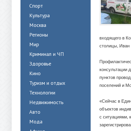
Спорт
Культура
Москва
Регионы
входящего в К
Мир
столицы, Иван 
Криминал и ЧП
Профилактичес
Здоровье
консультации 
Кино
пунктов прово
Туризм и отдых
поселений и Мо
Технологии
«Сейчас в Един
Недвижимость
объектов инди
Авто
с ситуациями, 
Мода
зарегистриров