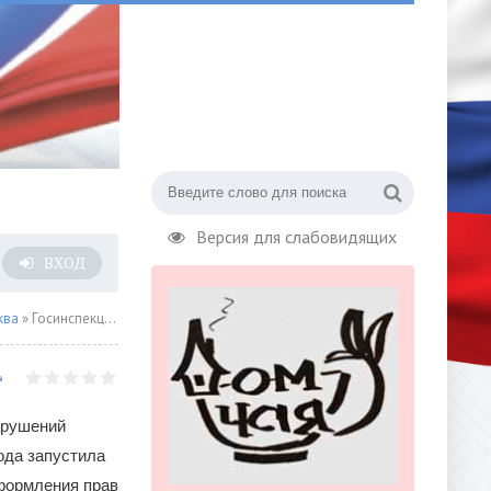
Версия для слабовидящих
ВХОД
ква
» Госинспекция по недвижимости проводит цикл встреч по вопросам оформления прав собственности на землях ИЖС в ТиНАО
арушений
ода запустила
формления прав