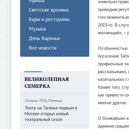
Афиша
земельно-прав
Светская хроника
проводим регул
того момента и
Бары и рестораны
2023-го. В слу
Музыка
желающий», – 
День Варенья
Все новости
Особенностью 
поселение ТиН
профильные эк
рассказывают,
ВЕЛИКОЛЕПНАЯ
капитального с
СЕМЕРКА
Кроме того, сл
как привести г
24 июль 2026, Пятница
многое другое.
Театр на Таганке первым в
Москве открыл новый
О ближайших в
театральный сезон
администрации