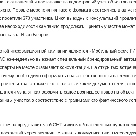
овых отношений и постановке на кадастровый учет объектов н
ярно. Первые мероприятия такого формата состоялись в августе
х посетили 373 участника. Цикл выездных консультаций продли
чае необходимости кампанию продолжат. Принять участие може
рассказал Иван Бобров.
этой информационной кампании является «Мобильный офис ГИ
АО еженедельно выезжает специальный брендированный автом
сперты на месте оказывают консультации. На открытых встреч
 почему необходимо оформлять права собственности на землю 
троительства, а также с чего начать и какие документы для этог
ушатели узнают, как оформить ранее возникшее право на объект
раницы участка в соответствие с границами его фактического ис
стречах представителей СНТ и жителей населенных пунктов и
 поселений через различные каналы коммуникации: в мессендж