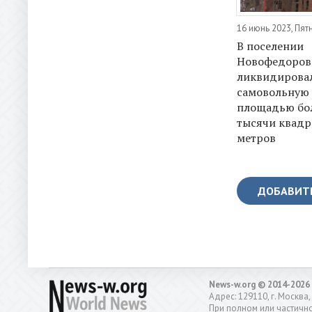
16 июнь 2023, Пят
В поселении
Новофедоров
ликвидирова
самовольную 
площадью бол
тысячи квадр
метров
ДОБАВИТ
News-w.org © 2014-2026
Адрес: 129110, г. Москва,
При полном или частично