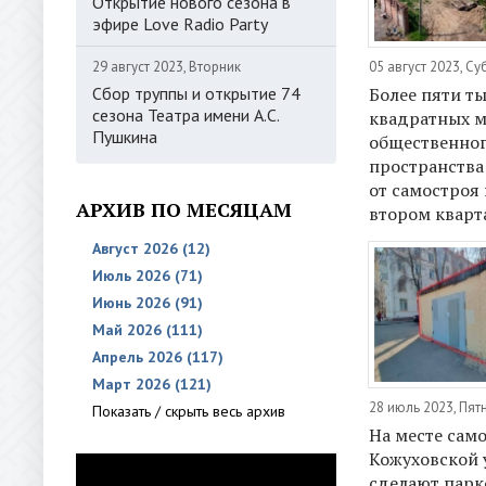
Открытие нового сезона в
эфире Love Radio Party
29 август 2023, Вторник
05 август 2023, С
Сбор труппы и открытие 74
Более пяти т
сезона Театра имени А.С.
квадратных м
Пушкина
общественно
пространства
от самостроя
АРХИВ ПО МЕСЯЦАМ
втором кварт
Август 2026 (12)
Июль 2026 (71)
Июнь 2026 (91)
Май 2026 (111)
Апрель 2026 (117)
Март 2026 (121)
28 июль 2023, Пят
Показать / скрыть весь архив
На месте само
Кожуховской 
сделают парк