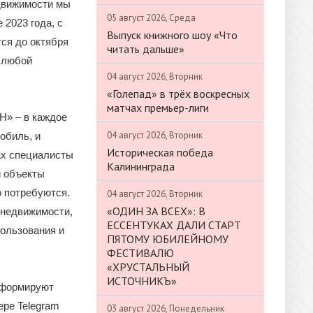
едвижимости мы
05 август 2026, Среда
 2023 года, с
Выпуск книжного шоу «Что
тся до октября
читать дальше»
т любой
04 август 2026, Вторник
«Голепад» в трёх воскресных
матчах премьер-лиги
Н» – в каждое
04 август 2026, Вторник
обиль, и
Историческая победа
ах специалисты
Калининграда
и объекты
о потребуются.
04 август 2026, Вторник
«ОДИН ЗА ВСЕХ»: В
 недвижимости,
ЕССЕНТУКАХ ДАЛИ СТАРТ
пользования и
ПЯТОМУ ЮБИЛЕЙНОМУ
ФЕСТИВАЛЮ
«ХРУСТАЛЬНЫЙ
ИСТОЧНИКЪ»
нформируют
ере Telegram
03 август 2026, Понедельник