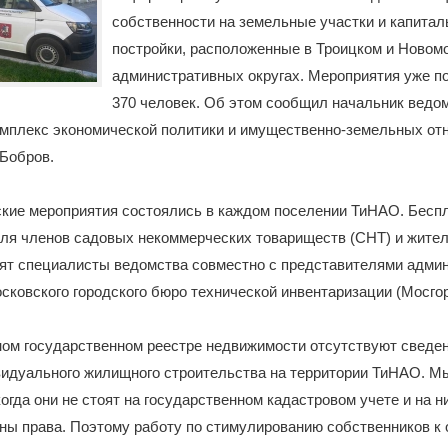
собственности на земельные участки и капита
постройки, расположенные в Троицком и Новом
административных округах. Мероприятия уже п
370 человек. Об этом сообщил начальник ведом
омплекс экономической политики и имущественно-земельных от
Бобров.
кие мероприятия состоялись в каждом поселении ТиНАО. Бесп
для членов садовых некоммерческих товариществ (СНТ) и жите
дят специалисты ведомства совместно с представителями адми
сковского городского бюро технической инвентаризации (Мосго
ом государственном реестре недвижимости отсутствуют сведен
видуального жилищного строительства на территории ТиНАО. М
когда они не стоят на государственном кадастровом учете и на н
аны права. Поэтому работу по стимулированию собственников 