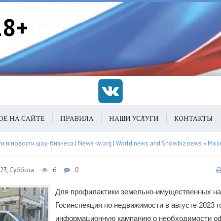
18+
ОЕ НА САЙТЕ
ПРАВИЛА
НАШИ УСЛУГИ
КОНТАКТЫ
 и новости шоу-бизнеса | News-w.org | World news and Showbiz news
»
Мос
023, Суббота
6
0
Для профилактики земельно-имущественных н
Госинспекция по недвижимости в августе 2023 г
информационную кампанию о необходимости о