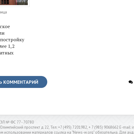
ница
ское
ли
постройку
ее 1,2
атных
Ь КОММЕНТАРИЙ
ЭЛ № ФС 77 - 70780
 Олимпийский проспект д 22, Тел: +7 (495) 7201982, + 7 (985) 9068662 E-mail
м использовании материалов ссылка на "News-w.org" обязательна. Для ауд