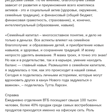
ресурсами семьи. По ее мнению, благополучие семьи
зависит от развития и приумножения всего комплекса
активов - это и социальный актив (здоровье, окружение,
семейные традиции), и финансовый (общий бюджет,
финансовая грамотность, страхование), и, конечно,
интеллектуальный (образование, навыки).
«Семейный капитал – многосоставное понятие, и дело не
только в деньгах. Все аспекты влияют на семейное
благополучие: и образование детей, и приобретение новых
навыков, и здоровье, и сохранение традиций. И всему
непросто уделять внимание. Я мама троих, я точно это знаю!
Но как и в родительстве, так и в карьере, умение находить
баланс — главный навык. Размышляя о семейном капитале,
я задумалась о том, как это происходит в нашей семье.
Сегодня я поделилась личными историями, которые могут
вдохновить других в канун Нового года задуматься о
важном», – поделилась Тутта Ларсен.
Справка
Ежедневно отделения ВТБ посещают свыше 100 тысяч
человек, более 40% продаж среди самых востребованных
продуктов приходится именно на офисную сеть. Роль