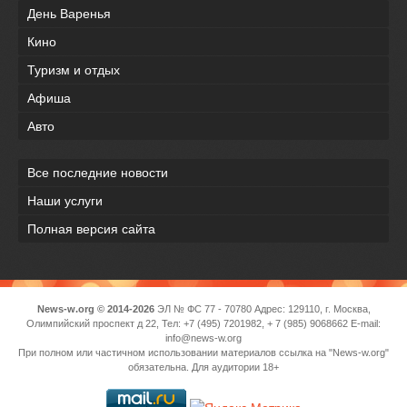
День Варенья
Кино
Туризм и отдых
Афиша
Авто
Все последние новости
Наши услуги
Полная версия сайта
News-w.org © 2014-2026
ЭЛ № ФС 77 - 70780 Адрес: 129110, г. Москва,
Олимпийский проспект д 22, Тел: +7 (495) 7201982, + 7 (985) 9068662 E-mail:
info@news-w.org
При полном или частичном использовании материалов ссылка на "News-w.org"
обязательна. Для аудитории 18+