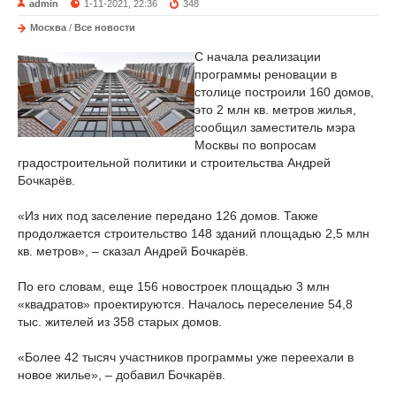
admin
1-11-2021, 22:36
348
Москва
/
Все новости
С начала реализации
программы реновации в
столице построили 160 домов,
это 2 млн кв. метров жилья,
сообщил заместитель мэра
Москвы по вопросам
градостроительной политики и строительства Андрей
Бочкарёв.
«Из них под заселение передано 126 домов. Также
продолжается строительство 148 зданий площадью 2,5 млн
кв. метров», – сказал Андрей Бочкарёв.
По его словам, еще 156 новостроек площадью 3 млн
«квадратов» проектируются. Началось переселение 54,8
тыс. жителей из 358 старых домов.
«Более 42 тысяч участников программы уже переехали в
новое жилье», – добавил Бочкарёв.