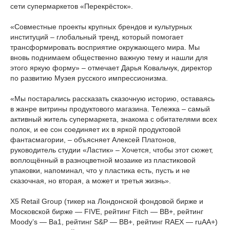
сети супермаркетов «Перекрёсток».
«Совместные проекты крупных брендов и культурных
институций – глобальный тренд, который помогает
трансформировать восприятие окружающего мира. Мы
вновь поднимаем общественно важную тему и нашли для
этого яркую форму» – отмечает Дарья Ковальчук, директор
по развитию Музея русского импрессионизма.
«Мы постарались рассказать сказочную историю, оставаясь
в жанре витрины продуктового магазина. Тележка – самый
активный житель супермаркета, знакома с обитателями всех
полок, и ее сон соединяет их в яркой продуктовой
фантасмагории, – объясняет Алексей Платонов,
руководитель студии «Ластик» – Хочется, чтобы этот сюжет,
воплощённый в разноцветной мозаике из пластиковой
упаковки, напоминал, что у пластика есть, пусть и не
сказочная, но вторая, а может и третья жизнь».
X5 Retail Group (тикер на Лондонской фондовой бирже и
Московской бирже — FIVE, рейтинг Fitch — BB+, рейтинг
Moody’s — Bа1, рейтинг S&P — BB+, рейтинг RAEX — ruAA+)