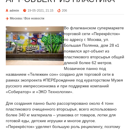
admin
19-05-2021, 21:15
206
Москва
/
Все новости
Во флагманском супермаркете
торговой сети «Перекрёсток»
по адресу г. Москва, ул.
Большая Полянка, дом 28 к1
появился арт-объект из
пластикового вторсырья общей
длиной более 62 метров.
Мозаичное панно под
названием «Тележкин сон» создано для торговой сети в
рамках экопроекта #ПЕРЕрождение под кураторством Музея
русского импрессионизма и при поддержке компаний
«Собиратор» и «ЭКО Технологии».
Для создания панно было рассортировано около 4 тонн
пластикового очищенного вторсырья, всего использовано
более 340 кг материала – упаковка от товаров, лотки для
готовой еды, детские игрушки и многое другое.
«Перекрёсток» уделяет большую роль рециклингу, поэтому