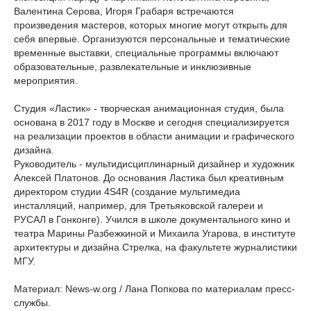
Валентина Серова, Игоря Грабаря встречаются
произведения мастеров, которых многие могут открыть для
себя впервые. Организуются персональные и тематические
временные выставки, специальные программы включают
образовательные, развлекательные и инклюзивные
мероприятия.
Студия «Ластик» - творческая анимационная студия, была
основана в 2017 году в Москве и сегодня специализируется
на реализации проектов в области анимации и графического
дизайна.
Руководитель - мультидисциплинарный дизайнер и художник
Алексей Платонов. До основания Ластика был креативным
директором студии 4S4R (создание мультимедиа
инсталляций, например, для Третьяковской галереи и
РУСАЛ в Гонконге). Учился в школе документального кино и
театра Марины Разбежкиной и Михаила Угарова, в институте
архитектуры и дизайна Стрелка, на факультете журналистики
МГУ.
Материал: News-w.org / Лана Попкова по материалам пресс-
службы.