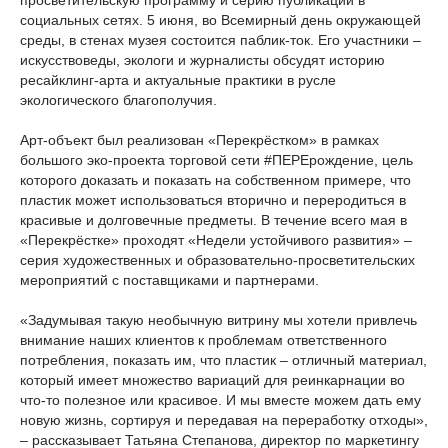
просветительскую программу и серию публикаций в
социальных сетях. 5 июня, во Всемирный день окружающей
среды, в стенах музея состоится паблик-ток. Его участники –
искусствоведы, экологи и журналисты обсудят историю
ресайклинг-арта и актуальные практики в русле
экологического благополучия.
Арт-объект был реализован «Перекрёстком» в рамках
большого эко-проекта торговой сети #ПЕРЕрождение, цель
которого доказать и показать на собственном примере, что
пластик может использоваться вторично и переродиться в
красивые и долговечные предметы. В течение всего мая в
«Перекрёстке» проходят «Недели устойчивого развития» –
серия художественных и образовательно-просветительских
мероприятий с поставщиками и партнерами.
«Задумывая такую необычную витрину мы хотели привлечь
внимание наших клиентов к проблемам ответственного
потребления, показать им, что пластик – отличный материал,
который имеет множество вариаций для реинкарнации во
что-то полезное или красивое. И мы вместе можем дать ему
новую жизнь, сортируя и передавая на переработку отходы»,
– рассказывает Татьяна Степанова, директор по маркетингу