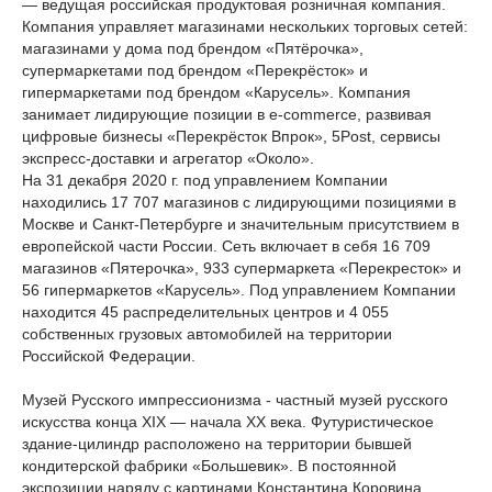
— ведущая российская продуктовая розничная компания.
Компания управляет магазинами нескольких торговых сетей:
магазинами у дома под брендом «Пятёрочка»,
супермаркетами под брендом «Перекрёсток» и
гипермаркетами под брендом «Карусель». Компания
занимает лидирующие позиции в e-commerce, развивая
цифровые бизнесы «Перекрёсток Впрок», 5Post, сервисы
экспресс-доставки и агрегатор «Около».
На 31 декабря 2020 г. под управлением Компании
находились 17 707 магазинов с лидирующими позициями в
Москве и Санкт-Петербурге и значительным присутствием в
европейской части России. Сеть включает в себя 16 709
магазинов «Пятерочка», 933 супермаркета «Перекресток» и
56 гипермаркетов «Карусель». Под управлением Компании
находится 45 распределительных центров и 4 055
собственных грузовых автомобилей на территории
Российской Федерации.
Музей Русского импрессионизма - частный музей русского
искусства конца XIX — начала XX века. Футуристическое
здание-цилиндр расположено на территории бывшей
кондитерской фабрики «Большевик». В постоянной
экспозиции наряду с картинами Константина Коровина,