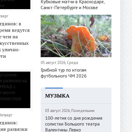
Кубковые матчи в Краснодаре,
Санкт-Петербурге и Москве
тверг
тдинов: в
ремя ведутся
е чем на
кусственных
 улично-
ети
05 август 2026, Среда
Грибной тур по итогам
футбольного ЧМ 2026
МУЗЫКА
03 август 2026, Понедельник
Четверг
100-летия со дня рождения
тдинов:
солистки Большого театра
ия развязки
Валентины Левко