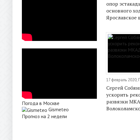
опор эстакады
основного хо
Ярославское 
17 февраль 2020,
Сергей Собян
ускорить рек
развязки МКА
Погода в Москве
Волоколамско
Gismeteo
Прогноз на 2 недели