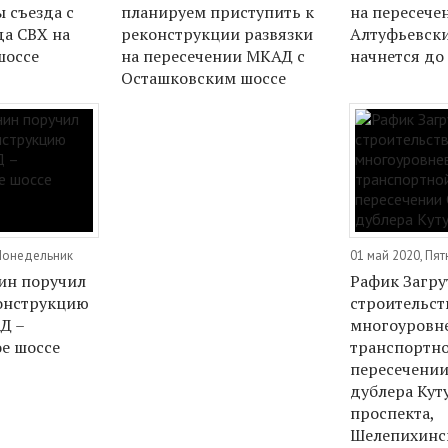
 съезда с
планируем приступить к
на пересече
да СВХ на
реконструкции развязки
Алтуфьевск
шоссе
на пересечении МКАД с
начнется до
Осташковским шоссе
 Понедельник
01 май 2020, Пя
ин поручил
Рафик Загру
онструкцию
строительст
Д –
многоуровн
е шоссе
транспортно
пересечении
дублера Кут
проспекта,
Шелепихинс