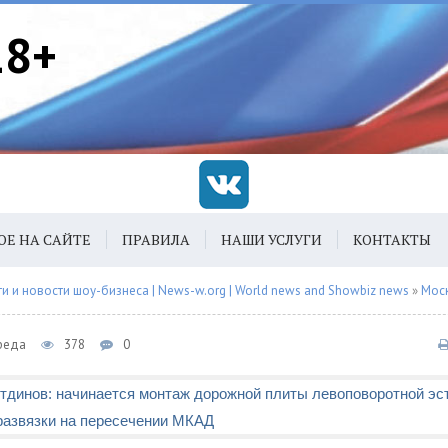
18+
ОЕ НА САЙТЕ
ПРАВИЛА
НАШИ УСЛУГИ
КОНТАКТЫ
 и новости шоу-бизнеса | News-w.org | World news and Showbiz news
»
Мос
Среда
378
0