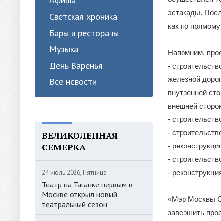
Афиша
эстакады. Посл
Светская хроника
как по прямому
Бары и рестораны
Музыка
Напомним, про
День Варенья
- строительств
железной дорог
Все новости
внутренней ст
внешней сторон
- строительств
- строительств
ВЕЛИКОЛЕПНАЯ
СЕМЕРКА
- реконструкци
- строительств
24 июль 2026, Пятница
- реконструкци
Театр на Таганке первым в
Москве открыл новый
«Мэр Москвы С.
театральный сезон
завершить прое