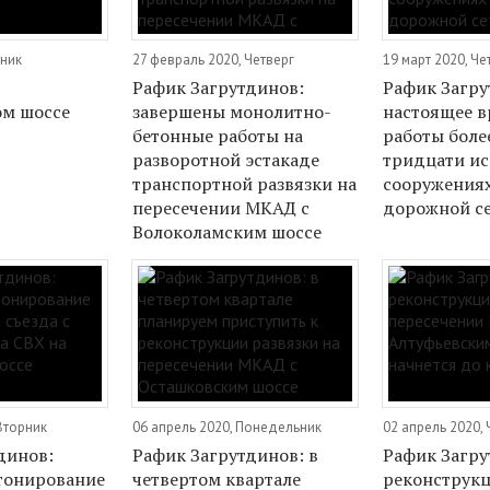
рник
27 февраль 2020, Четверг
19 март 2020, Че
Рафик Загрутдинов:
Рафик Загру
ом шоссе
завершены монолитно-
настоящее в
бетонные работы на
работы боле
разворотной эстакаде
тридцати ис
транспортной развязки на
сооружениях
пересечении МКАД с
дорожной с
Волоколамским шоссе
Вторник
06 апрель 2020, Понедельник
02 апрель 2020, 
динов:
Рафик Загрутдинов: в
Рафик Загру
тонирование
четвертом квартале
реконструкц