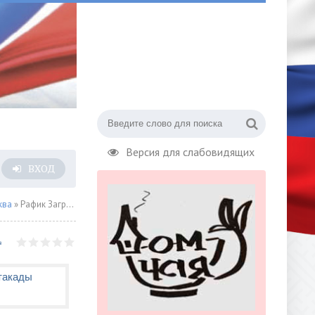
Версия для слабовидящих
ВХОД
ква
» Рафик Загрутдинов: начинается монтаж дорожной плиты левоповоротной эстакады транспортной развязки на пересечении МКАД