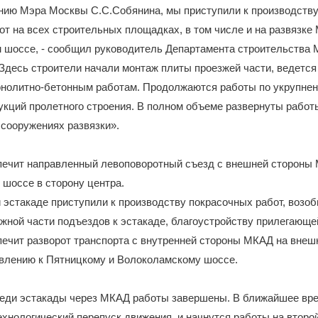
нию Мэра Москвы С.С.Собянина, мы приступили к производству
т на всех строительных площадках, в том числе и на развязке
 шоссе, - сообщил руководитель Департамента строительства
 Здесь строители начали монтаж плиты проезжей части, ведется
онолитно-бетонным работам. Продолжаются работы по укрупнен
кций пролетного строения. В полном объеме развернуты работы
сооружениях развязки».
печит направленный левоповоротный съезд с внешней стороны
шоссе в сторону центра.
 эстакаде приступили к производству покрасочных работ, возо
жной части подъездов к эстакаде, благоустройству прилегающе
печит разворот транспорта с внутренней стороны МКАД на вне
влению к Пятницкому и Волоколамскому шоссе.
реди эстакады через МКАД работы завершены. В ближайшее вр
хнологический перепуск движения, и начнутся работы на второ