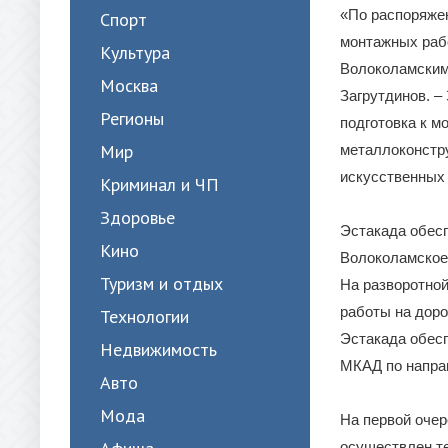
«По распоряже
Спорт
монтажных рабо
Культура
Волоколамским
Москва
Загрутдинов. –
Регионы
подготовка к м
Мир
металлоконстру
искусственных 
Криминал и ЧП
Здоровье
Эстакада обес
Кино
Волоколамское 
Туризм и отдых
На разворотной
работы на доро
Технологии
Эстакада обес
Недвижимость
МКАД по напра
Авто
Мода
На первой оче
осуществлен те