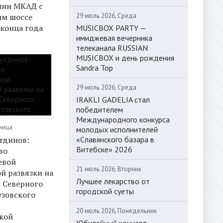
нии МКАД с
29 июль 2026, Среда
им шоссе
 конца года
MUSICBOX PARTY —
имиджевая вечерника
телеканала RUSSIAN
MUSICBOX и день рождения
Sandra Top
29 июль 2026, Среда
IRAKLI GADELIA стал
победителем
Международного конкурса
тница
молодых исполнителей
«Славянского базара в
тдинов:
Витебске» 2026
во
евой
21 июль 2026, Вторник
й развязки на
Лучшее лекарство от
 Северного
городской суеты
узовского
20 июль 2026, Понедельник
кой
Юбилейный концерт