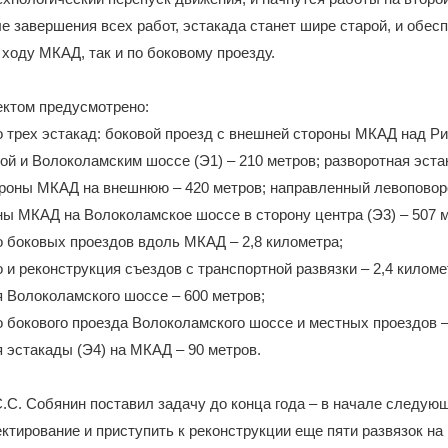
е завершения всех работ, эстакада станет шире старой, и обес
 ходу МКАД, так и по боковому проезду.
ектом предусмотрено:
о трех эстакад: боковой проезд с внешней стороны МКАД над Р
ой и Волоколамским шоссе (Э1) – 210 метров; разворотная эстак
ороны МКАД на внешнюю – 420 метров; направленный левоповор
ы МКАД на Волоколамское шоссе в сторону центра (Э3) – 507 м
о боковых проездов вдоль МКАД – 2,8 километра;
о и реконструкция съездов с транспортной развязки – 2,4 киломе
я Волоколамского шоссе – 600 метров;
о бокового проезда Волоколамского шоссе и местных проездов –
я эстакады (Э4) на МКАД – 90 метров.
С. Собянин поставил задачу до конца года – в начале следующ
ктирование и приступить к реконструкции еще пяти развязок на