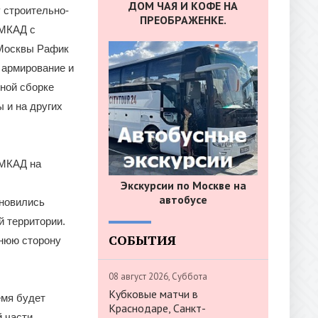
ДОМ ЧАЯ И КОФЕ НА
 строительно-
ПРЕОБРАЖЕНКЕ.
 МКАД с
 Москвы Рафик
 армирование и
ной сборке
 и на других
 МКАД на
Экскурсии по Москве на
автобусе
бновились
й территории.
СОБЫТИЯ
шнюю сторону
08 август 2026, Суббота
Кубковые матчи в
емя будет
Краснодаре, Санкт-
й части