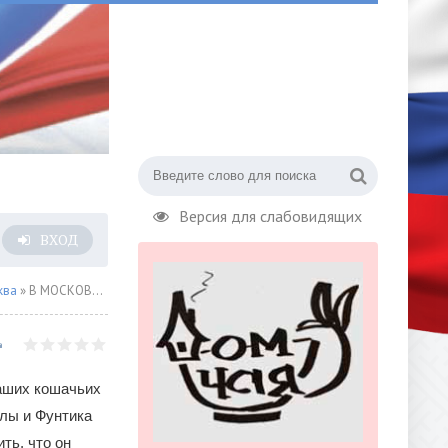
Версия для слабовидящих
ВХОД
ква
» В МОСКОВСКОМ ЗООПАРКЕ РОДИЛСЯ КОШАЧИЙ ЛЕМУР
наших кошачьих
лы и Фунтика
ть, что он