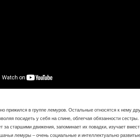
но прижился в группе лемуров. Остальные относятся к нему др
зволяя посидеть у себя на спине, облегчая обязанности сестры
т за старшими движения, запоминает их повадки, изучает вмест
ошачьи лемуры – очень социальные и интеллектуально развитые