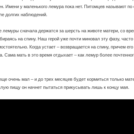
ен. Имени у маленького лемура пока нет. Питомцев называют по
ле долгих наблюдений.
 лемуры сначала держатся за шерсть на животе матери, со вр
бираясь на спину. Наш герой уже почти миновал эту фазу, част
остоятельно. Когда устает – возвращается на спину, причем его
ра. Сама мать в это время отдыхает – как лемур более почтенног
еще очень мал – и до трех месяцев будет кормиться только мат
лую пищу он начнет пытаться прикусывать лишь к концу мая.