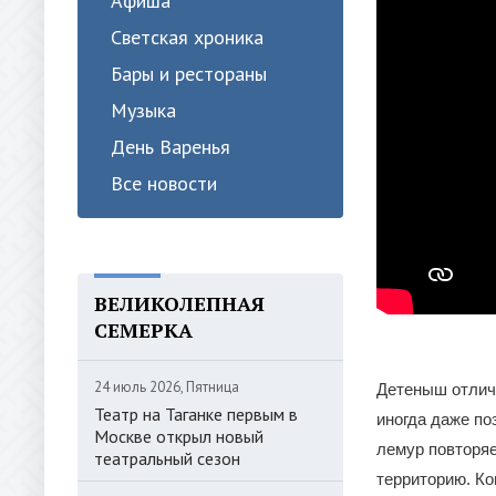
Афиша
Светская хроника
Бары и рестораны
Музыка
День Варенья
Все новости
ВЕЛИКОЛЕПНАЯ
СЕМЕРКА
24 июль 2026, Пятница
Детеныш отлич
Театр на Таганке первым в
иногда даже по
Москве открыл новый
лемур повторяе
театральный сезон
территорию. К