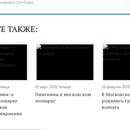
Е ТАКЖЕ:
ятница
05 март 2020, Четверг
26 февраль 2020
ики: в
Пингвины в московском
В Московско
оопарке
зоопарке
родились г
кая
волчата
 мирикина