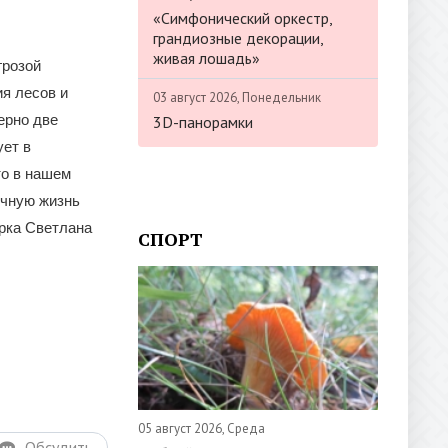
«Симфонический оркестр,
грандиозные декорации,
живая лошадь»
грозой
ия лесов и
03 август 2026, Понедельник
ерно две
3D-панорамки
ует в
то в нашем
учную жизнь
арка Светлана
СПОРТ
05 август 2026, Среда
Обсудить