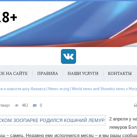
18+
ОЕ НА САЙТЕ
ПРАВИЛА
НАШИ УСЛУГИ
КОНТАКТЫ
 и новости шоу-бизнеса | News-w.org | World news and Showbiz news
»
Мос
етверг
482
0
2 апреля у 
лемуров Бэл
ш – самец. Недавно ему исполнился месяц – и мы рады сообщи