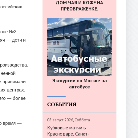
ДОМ ЧАЯ И КОФЕ НА
российских
ПРЕОБРАЖЕНКЕ.
ьоне №2
сяч — дети и
производства.
лненной
Экскурсии по Москве на
 и принимали
автобусе
их центрах,
его — более
СОБЫТИЯ
08 август 2026, Суббота
то время —
Кубковые матчи в
Краснодаре, Санкт-