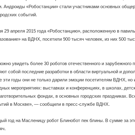
ти. Андроиды «Робостанции» стали участниками основных обще
ородских событий.
я 29 апреля 2015 года «Робостанцию», расположенную в павил
зование» на ВДНХ, посетили 900 тысяч человек, из них 500 ты
ожно увидеть более 30 роботов отечественного и зарубежного 
ют собой последние разработки в области виртуальной и допо
е эти годы они не только дарили эмоции посетителям ВДНХ, но
дных мероприятиях: выставках и конференциях, в школах, детск
аготворительных фондах, в основных городских праздниках. Вс
бытий в Москве», — сообщили в пресс-службе ВДНХ.
ый год на Масленицу робот Блинобот пек блины. В сумме за э
яч.