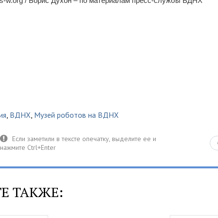
-w.org / Борис Духон – по материалам пресс-службы ВДНХ
ия
,
ВДНХ
,
Музей роботов на ВДНХ
Е ТАКЖЕ: