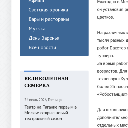
Афиша
Ежегодно в Ме
Светская хроника
он установил р
цветков.
Бары и рестораны
Музыка
На различных 
День Варенья
тысяч разных д
Все новости
робот Бакстер 
турнира.
За время рабо
возрастов. Для
ВЕЛИКОЛЕПНАЯ
технопарк «Ку
СЕМЕРКА
более 25 тысяч
«Робостанции»
24 июль 2026, Пятница
Театр на Таганке первым в
Для школьнико
Москве открыл новый
дополнительног
театральный сезон
отдельных маст