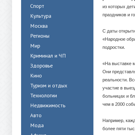
Спорт
из которых де
праздников и г
Культура
Москва
С даты открыти
Регионы
«Народное обра
Мир
подростки.
Криминал и ЧП
«На выставке м
Здоровье
Они представля
Кино
реальности. Вс
Туризм и отдых
участие в выез
Технологии
больницах и бл
чем в 2000 со
Недвижимость
Авто
Например, кажд
Мода
более пяти тыс