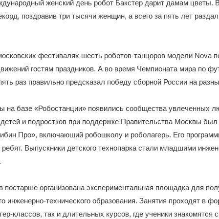
ждународный женский день робот Бакстер дарит дамам цветы. 
екорд, поздравив три тысячи женщин, а всего за пять лет раздал
московских фестивалях шесть роботов-танцоров модели Nova п
вижений гостям праздников. А во время Чемпионата мира по фу
пять раз правильно предсказал победу сборной России на разны
ты на базе «Робостанции» появились сообщества увлеченных л
 детей и подростков при поддержке Правительства Москвы был
либин Про», включающий робошколу и роболагерь. Его программ
 ребят. Выпускники детского технопарка стали младшими инже
.
в постарше организована экспериментальная площадка для пол
о инженерно-технического образования. Занятия проходят в фо
ер-классов, так и длительных курсов, где ученики знакомятся 