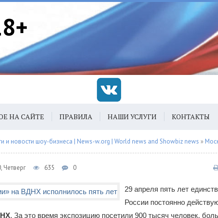
18+
ОЕ НА САЙТЕ
ПРАВИЛА
НАШИ УСЛУГИ
КОНТАКТЫ
 и новости шоу-бизнеса | News-w.org | World news and Showbiz news
»
Мос
, Четверг
635
0
29 апреля пять лет единст
России постоянно действ
ДНХ
. За это время экспозицию посетили 900 тысяч человек, бо