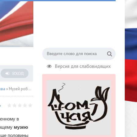
Версия для слабовидящих
ВХОД
ква
» Музей роботов на ВДНХ
венному в
ующему
музею
льше половины