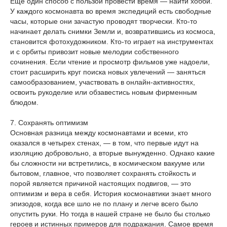
Еще один способ с пользой провести время — найти хобби.
У каждого космонавта во время экспедиций есть свободные
часы, которые они зачастую проводят творчески. Кто-то
начинает делать снимки Земли и, возвратившись из космоса,
становится фотохудожником. Кто-то играет на инструментах
и с орбиты привозит новые мелодии собственного
сочинения. Если чтение и просмотр фильмов уже надоели,
стоит расширить круг поиска новых увлечений — заняться
самообразованием, участвовать в онлайн-активностях,
освоить рукоделие или обзавестись новым фирменным
блюдом.
7. Сохранять оптимизм
Основная разница между космонавтами и всеми, кто
оказался в четырех стенах, — в том, что первые идут на
изоляцию добровольно, а вторые вынужденно. Однако какие
бы сложности ни встретились, в космическом вакууме или
бытовом, главное, что позволяет сохранять стойкость и
порой является причиной настоящих подвигов, — это
оптимизм и вера в себя. История космонавтики знает много
эпизодов, когда все шло не по плану и легче всего было
опустить руки. Но тогда в нашей стране не было бы столько
героев и истинных примеров для подражания. Самое время