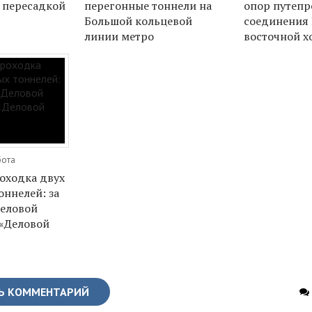
а пересадкой
перегонные тоннели на
опор путепр
Большой кольцевой
соединения
линии метро
восточной х
бота
оходка двух
оннелей: за
еловой
 «Деловой
Ь КОММЕНТАРИЙ