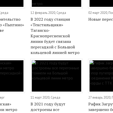
 Среда
12 февраль 2020, Среда
02 март 2020, П
оительство
В 2022 году станция
Новые перес
о «Пыхтино»
«Текстильщики»
ве
Таганско-
Краснопресненской
линии будет связана
пересадкой с Большой
кольцевой линией метро
ерг
11 март 2020, Среда
27 январь 2020,
ская»
В 2021 году будут
Рафик Загру
ии метро
достроены все
завершено б