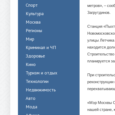
Спорт
метров», – со
Загрутдинов.
Культура
Москва
Станция «Пыхт
Регионы
Новомосковског
Мир
улицы Летчика
Криминал и ЧП
находится доли
Строительство 
Здоровье
планируется за
Кино
Туризм и отдых
При строительс
Технологии
реконструкции 
перехватывающ
Недвижимость
Авто
«Мэр Москвы С
Мода
нашей стране, 