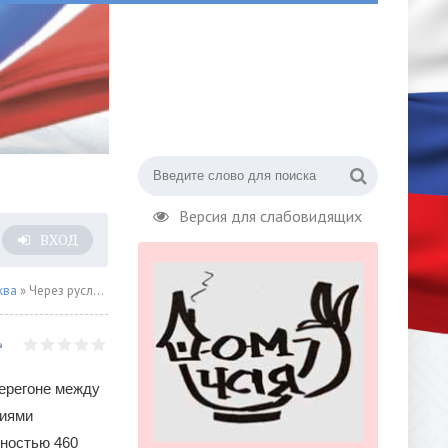
Версия для слабовидящих
ВХОД
ква
» Через русло реки Ликова в Новой Москве будет построен метромост
ерегоне между
циями
нностью 460