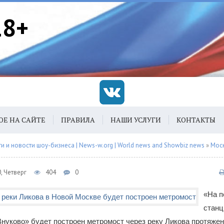
18+
ОЕ НА САЙТЕ
ПРАВИЛА
НАШИ УСЛУГИ
КОНТАКТЫ
 и новости шоу-бизнеса | News-w.org | World news and Showbiz news
»
Мос
, Четверг
404
0
«На п
стан
нуково» будет построен метромост через реку Ликова протяже