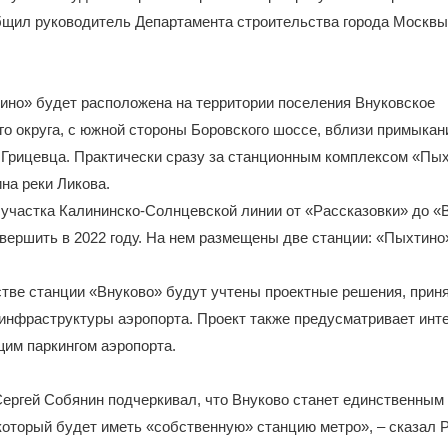
общил руководитель Департамента строительства города Москв
ино» будет расположена на территории поселения Внуковское
о округа, с южной стороны Боровского шоссе, вблизи примыкан
 Грицевца. Практически сразу за станционным комплексом «Пы
на реки Ликова.
участка Калининско-Солнцевской линии от «Рассказовки» до «
вершить в 2022 году. На нем размещены две станции: «Пыхтино»
тве станции «Внуково» будут учтены проектные решения, прин
инфраструктуры аэропорта. Проект также предусматривает инт
им паркингом аэропорта.
ергей Собянин подчеркивал, что Внуково станет единственным
который будет иметь «собственную» станцию метро», – сказал 