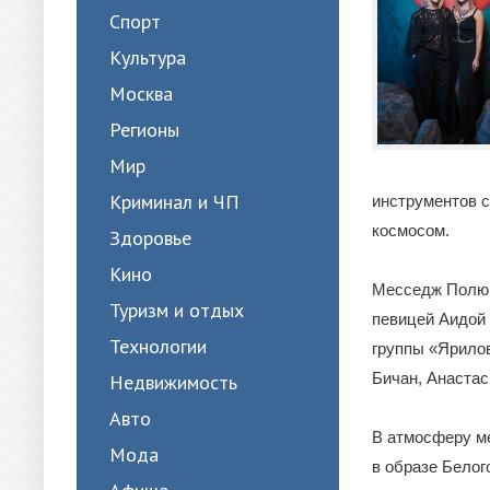
Спорт
Культура
Москва
Регионы
Мир
Криминал и ЧП
инструментов с
космосом.
Здоровье
Кино
Месседж Полюш
Туризм и отдых
певицей Аидой 
Технологии
группы «Ярило
Бичан, Анастас
Недвижимость
Авто
В атмосферу ме
Мода
в образе Белог