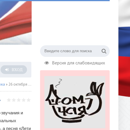
Версия для слабовидящих
ВХОД
ыка
» 26 октября в лофте Plantация отгремела презентация нового альбома и клипа «Дорога» этно-фьюжн певицы Полюшка.
-звучания и
кальных
 а песня «Лети