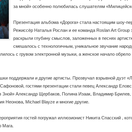
за мной» особенно полюбилась слушателям «Милицейск
Презентация альбома «Дорога» стала настоящим шоу-п
Режиссёр Наталья Рослан и ее команда Roslan Art Group
раскрыли глубину смыслов, заложенных в песнях артист
смешалось с технологичным, уникальное звучание наро
лилось с грувом электронной музыки, а женское начало обрело 
ки поддержали и другие артисты. Прозвучал взрывной дуэт «Л
Сафоновой, гостями презентации стали певец Александр Еловс
в Зной» Александр Щербаков, Полина Изаак, Владимир Брилев,
ия Неонова, Michael Blayze и многие другие.
роприятия гостей погружал иллюзионист Никита Спасский , ко
о Мага.