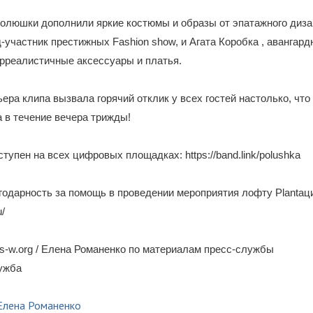
люшки дополнили яркие костюмы и образы от эпатажного дизайн
участник престижных Fashion show, и Агата Коробка , авангард
рреалистичные аксессуары и платья.
ера клипа вызвала горячий отклик у всех гостей настолько, что
а в течение вечера трижды!
тупен на всех цифровых площадках: https://band.link/polushka
одарность за помощь в проведении мероприятия лофту Plantац
u/
-w.org / Елена Романенко по материалам пресс-службы
лужба
Елена Романенко