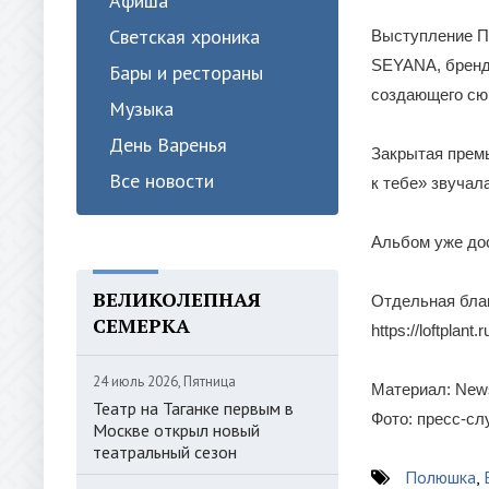
Афиша
Светская хроника
Выступление По
SEYANA, бренд-
Бары и рестораны
создающего сю
Музыка
День Варенья
Закрытая премь
Все новости
к тебе» звучал
Альбом уже дос
ВЕЛИКОЛЕПНАЯ
Отдельная благ
СЕМЕРКА
https://loftplant.r
24 июль 2026, Пятница
Материал: News
Театр на Таганке первым в
Фото: пресс-с
Москве открыл новый
театральный сезон
Полюшка
,