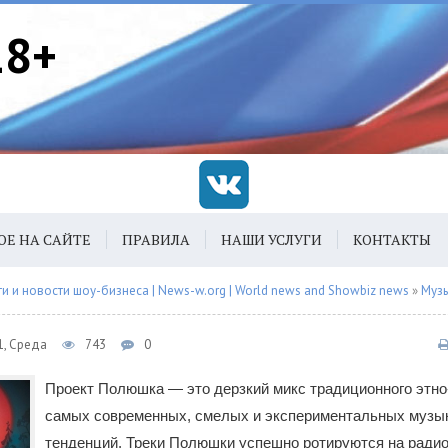
18+
ОЕ НА САЙТЕ
ПРАВИЛА
НАШИ УСЛУГИ
КОНТАКТЫ
 и новости шоу-бизнеса | News-w.org | World news and Showbiz news
»
Муз
1, Среда
743
0
Проект Полюшка — это дерзкий микс традиционного этно
самых современных, смелых и экспериментальных музы
тенденций. Треки Полюшки успешно ротируются на радио,