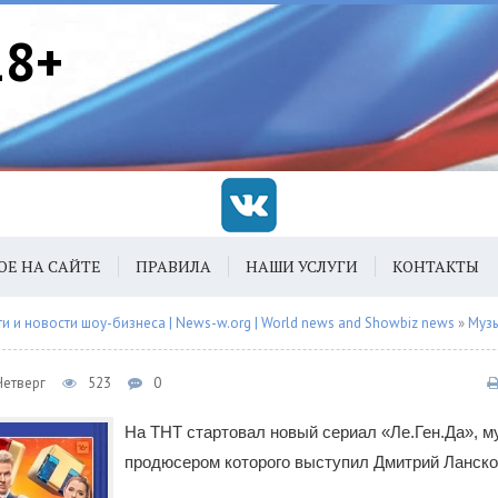
18+
ОЕ НА САЙТЕ
ПРАВИЛА
НАШИ УСЛУГИ
КОНТАКТЫ
 и новости шоу-бизнеса | News-w.org | World news and Showbiz news
»
Муз
Четверг
523
0
На ТНТ стартовал новый сериал «Ле.Ген.Да», 
продюсером которого выступил Дмитрий Ланско