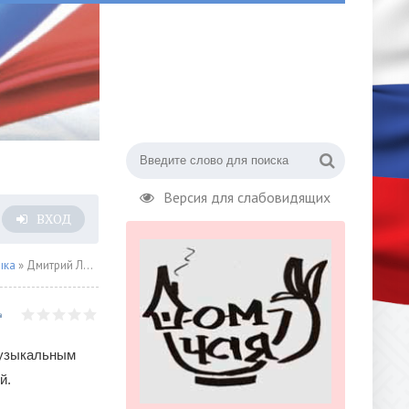
Версия для слабовидящих
ВХОД
ыка
» Дмитрий Ланской написал песню для легенды
музыкальным
й.