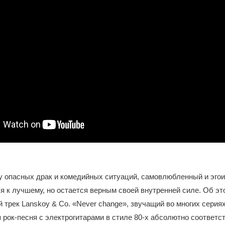
у опасных драк и комедийных ситуаций, самовлюбленный и эго
я к лучшему, но остается верным своей внутренней силе. Об эт
трек Lanskoy & Co. «Never change», звучащий во многих сериях
рок-песня с электрогитарами в стиле 80-х абсолютно соответс