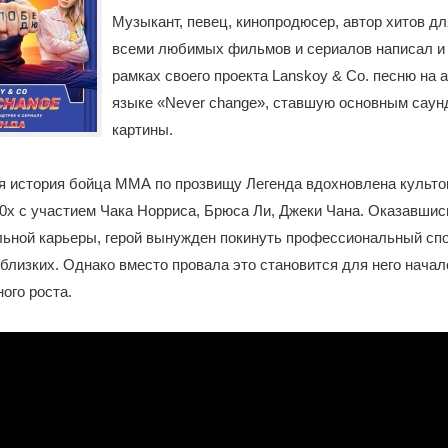
Музыкант, певец, кинопродюсер, автор хитов д
всеми любимых фильмов и сериалов написал и
рамках своего проекта Lanskoy & Co. песню на 
языке «Never change», ставшую основным саун
картины.
 история бойца ММА по прозвищу Легенда вдохновлена культ
0х с участием Чака Норриса, Брюса Ли, Джеки Чана. Оказавшись
ьной карьеры, герой вынужден покинуть профессиональный спо
близких. Однако вместо провала это становится для него начал
ого роста.