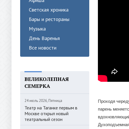
Афиша
Светская хроника
Бары и рестораны
Музыка
День Варенья
Все новости
ВЕЛИКОЛЕПНАЯ
СЕМЕРКА
24 июль 2026, Пятница
Проходя черед
Театр на Таганке первым в
парень меняетс
Москве открыл новый
вдохновляющий 
театральный сезон
Духоподъемная 