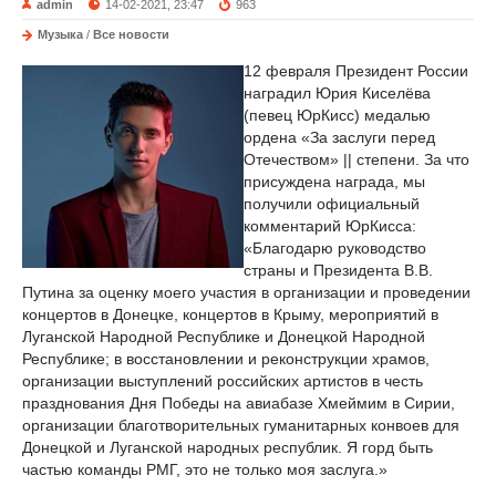
admin
14-02-2021, 23:47
963
Музыка
/
Все новости
12 февраля Президент России
наградил Юрия Киселёва
(певец ЮрКисс) медалью
ордена «За заслуги перед
Отечеством» || степени. За что
присуждена награда, мы
получили официальный
комментарий ЮрКисса:
«Благодарю руководство
страны и Президента В.В.
Путина за оценку моего участия в организации и проведении
концертов в Донецке, концертов в Крыму, мероприятий в
Луганской Народной Республике и Донецкой Народной
Республике; в восстановлении и реконструкции храмов,
организации выступлений российских артистов в честь
празднования Дня Победы на авиабазе Хмеймим в Сирии,
организации благотворительных гуманитарных конвоев для
Донецкой и Луганской народных республик. Я горд быть
частью команды РМГ, это не только моя заслуга.»