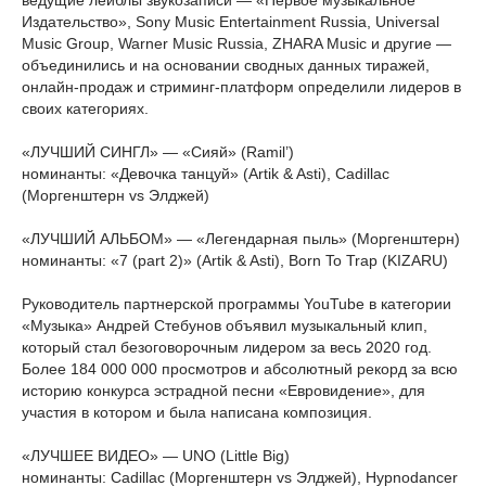
ведущие лейблы звукозаписи — «Первое музыкальное
Издательство», Sony Music Entertainment Russia, Universal
Music Group, Warner Music Russia, ZHARA Music и другие —
объединились и на основании сводных данных тиражей,
онлайн-продаж и стриминг-платформ определили лидеров в
своих категориях.
«ЛУЧШИЙ СИНГЛ» — «Сияй» (Ramil’)
номинанты: «Девочка танцуй» (Artik & Asti), Cadillac
(Моргенштерн vs Элджей)
«ЛУЧШИЙ АЛЬБОМ» — «Легендарная пыль» (Моргенштерн)
номинанты: «7 (part 2)» (Artik & Asti), Born To Trap (KIZARU)
Руководитель партнерской программы YouTube в категории
«Музыка» Андрей Стебунов объявил музыкальный клип,
который стал безоговорочным лидером за весь 2020 год.
Более 184 000 000 просмотров и абсолютный рекорд за всю
историю конкурса эстрадной песни «Евровидение», для
участия в котором и была написана композиция.
«ЛУЧШЕЕ ВИДЕО» — UNO (Little Big)
номинанты: Cadillac (Моргенштерн vs Элджей), Hypnodancer