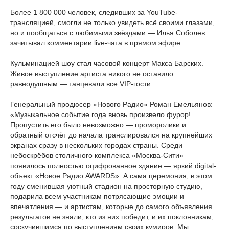
Более 1 800 000 человек, следивших за YouTube-
трансляцией, смогли не только увидеть всё своими глазами,
но и пообщаться с любимыми звёздами — Илья Соболев
зачитывал комментарии live-чата в прямом эфире.
Кульминацией шоу стал часовой концерт Макса Барских.
Живое выступление артиста никого не оставило
равнодушным — танцевали все VIP-гости.
Генеральный продюсер «Нового Радио» Роман Емельянов:
«Музыкальное событие года вновь произвело фурор!
Пропустить его было невозможно — проморолики и
обратный отсчёт до начала транслировался на крупнейших
экранах сразу в нескольких городах страны. Среди
небоскрёбов столичного комплекса «Москва-Сити»
появилось полностью оцифрованное здание — яркий digital-
объект «Новое Радио AWARDS». А сама церемония, в этом
году сменившая уютный стадион на просторную студию,
подарила всем участникам потрясающие эмоции и
впечатления — и артистам, которые до самого объявления
результатов не знали, кто из них победит, и их поклонникам,
соскучившимся по выступлениям своих кумиров. Мы