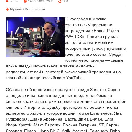
admin
14-02-2021, 23:15
890
Музыка
/
Все новости
11 февраля в Москве
состоялась V церемония
награждения «Новое Радио
AWARDS». Премии вручили
исполнителям, имевшим
невероятный успех у публики в
течение всего сезона. Среди
гостей мероприятия — самые
яркие звёзды шоу-бизнеса, а также миллионы
радиослушателей и зрителей эксклюзивной трансляции на
главной странице российского YouTube.
Обладателей престижных статуэток в виде Золотых Сирен
определили на основании данных продаж альбомов и
синглов, статистики стрим-сервисов и количества просмотров
клипов в Интернете. Судьбу претендентов решали члены
экспертного жюри, в которое вошли Роман Емельянов, Яна
Рудковская, Диана Арбенина, Баста, Дима Билан, Ёлка,
Игорь Крутой, Макс Барских, Полина Гагарина, ST, Сергей
Лазарев, Elman, Шура БИ-2, Artik, Алексей Романоф, Bahh