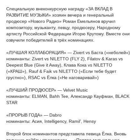
Специальную внеконкурсную награду «ЗА ВКЛАД В
РАЗВИТИЕ МУЗЫКИ» хозяин вечера и генеральный
продюсер «Нового Радио» Роман Емельянов вручил
композитору, музыканту, певцу, продюсеру, Народному
артисту Российской Федерации Игорю Крутому. Вместе они
озвучили победителей в трёх номинациях.
«ЛУЧШАЯ КОЛЛАБОРАЦИЯ» — Zivert vs Баста («неболей»)
номинанты: Zivert vs NILETTO (FLY 2), Filatov & Karas vs
Deepest Blue (Give it Away), Клава Кока vs NILETTO
(«КРАШ»), Rauf & Faik vs NILETTO («Если тебе будет
грустно»), RSAC vs Ёлка («Не наговаривай»)
«ЛУЧШИЙ ПРОДЮСЕР» — Velvet Music
номинанты: ELMAN, Bahh Tee, Александр Кауфман, BLACK
STAR
«ПРОРЫВ ГОДА» — Dabro
номинанты: Асия, Intelligency, Ramil', Hensy
Второй блок номинантов представила певица Ёлка. Вновь