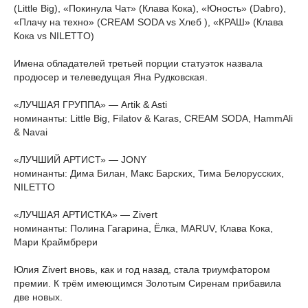
(Little Big), «Покинула Чат» (Клава Кока), «Юность» (Dabro),
«Плачу на техно» (CREAM SODA vs Хлеб ), «КРАШ» (Клава
Кока vs NILETTO)
Имена обладателей третьей порции статуэток назвала
продюсер и телеведущая Яна Рудковская.
«ЛУЧШАЯ ГРУППА» — Artik & Asti
номинанты: Little Big, Filatov & Karas, CREAM SODA, HammАli
& Navai
«ЛУЧШИЙ АРТИСТ» — JONY
номинанты: Дима Билан, Макс Барских, Тима Белорусских,
NILETTO
«ЛУЧШАЯ АРТИСТКА» — Zivert
номинанты: Полина Гагарина, Ёлка, MARUV, Клава Кока,
Мари Краймбрери
Юлия Zivert вновь, как и год назад, стала триумфатором
премии. К трём имеющимся Золотым Сиренам прибавила
две новых.