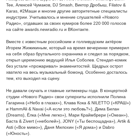
Tee, Алексей Чумаков, DJ Smash, Виктор Дробыш, Filatov &
Karas, #2Маши и многие другие авторитетные специалисты
индустрии. Учитывалось и мнение слушателей «Нового
Радио», отдавших за своих кумиров более 220 000 голосов
на сайте awards.newradio.ru и ВКонтакте.
Вместе с известным российским и голливудским актёром
Игорем Жижикиным, который на время вечеринки примерил
на себя образ брутального охранника и следил за порядком,
открыл церемонию ведущий Илья Соболев. Стендап-комик
без устали «прожаривал» знаменитостей. Щедрых острот
хватило на весь музыкальный бомонд. Особенно досталось
тем, кто выходил на сцену.
Не давали скучать и главные хитмекеры года. В концертной
студии «Нового Радио» свои суперхиты исполнили Полина
Гагарина («Небо в глазах»), Клава Кока & NILETTO («КРАШ»)
и HammAli & Navai («А если это любовь?»), Дима Билан
(Dreams), Ёлка («Мне легко»), Мари Краймбрери («Океан»),
Баста & Zivert («неболей»), JONY («Ты беспощадна»), Artik &
Asti («Все мимо»), Даня Милохин («Я дома») и Dabro
(«Юность»).