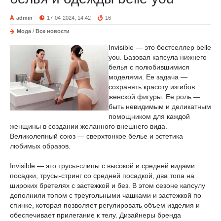
admin
17-04-2024, 14:42
16
Мода
/
Все новости
Invisible — это бестселлер belle
you. Базовая капсула нижнего
белья с полюбившимися
моделями. Ее задача —
сохранять красоту изгибов
женской фигуры. Ее роль —
быть невидимым и деликатным
помощником для каждой
женщины в создании желанного внешнего вида.
Великолепный союз — сверхтонкое белье и эстетика
любимых образов.
Invisible — это трусы-слипы с высокой и средней видами
посадки, трусы-стринг со средней посадкой, два топа на
широких бретелях с застежкой и без. В этом сезоне капсулу
дополнили топом с треугольными чашками и застежкой по
спинке, которая позволяет регулировать объем изделия и
обеспечивает прилегание к телу. Дизайнеры бренда