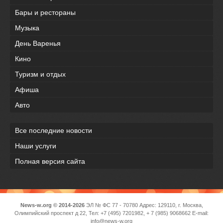
Бары и рестораны
Музыка
День Варенья
Кино
Туризм и отдых
Афиша
Авто
Все последние новости
Наши услуги
Полная версия сайта
News-w.org © 2014-2026
ЭЛ № ФС 77 - 70780 Адрес: 129110, г. Москва,
Олимпийский проспект д 22, Тел: +7 (495) 7201982, + 7 (985) 9068662 E-mail:
info@news-w.org