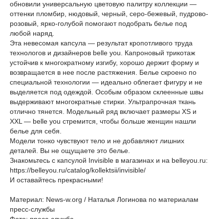
обновили универсальную цветовую палитру коллекции —
оттенки пломбир, нюдовый, черный, серо-бежевый, пудрово-
розовый, ярко-голубой помогают подобрать белье под
любой наряд.
Эта невесомая капсула — результат кропотливого труда
технологов и дизайнеров belle you. Капроновый трикотаж
устойчив к многократному изгибу, хорошо держит форму и
возвращается в нее после растяжения. Белье скроено по
специальной технологии — идеально облегает фигуру и не
выделяется под одеждой. Особым образом склеенные швы
выдерживают многократные стирки. Ультрапрочная ткань
отлично тянется. Модельный ряд включает размеры XS и
XXL — belle you стремится, чтобы больше женщин нашли
белье для себя.
Модели тонко чувствуют тело и не добавляют лишних
деталей. Вы не ощущаете это белье.
Знакомьтесь с капсулой Invisible в магазинах и на belleyou.ru:
https://belleyou.ru/catalog/kollektsii/invisible/
И оставайтесь прекрасными!
Материал: News-w.org / Наталья Логинова по материалам
пресс-службы