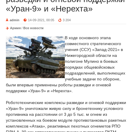
«Уран-9» и «Нерехта»
admin
14-09-2021, 00:05
3 204
Армия
/
Все новости
В ходе основного этапа
совместного стратегического
учения (ССУ) «Запад-2021» в
Нижегородской области на
полигоне Мулино в боевых
порядках общевойсковых
подразделений, выполняющих
учебные задачи по обороне,
были впервые применены роботы разведки и огневой
поддержки «Уран-9» и «Нерехта».
Робототехнические комплексы разведки и огневой поддержки
«Уран-9» уничтожали живую силу и бронетехнику условного
противника на расстоянии от 3 до 5 тыс. м огнем из
установленных на боевом модуле противотанковых ракетных
комплексов «Атака», реактивных пехотных огнеметов РПО