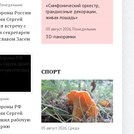
«Симфонический оркестр,
 Понедельник
грандиозные декорации,
ороны России
живая лошадь»
ии Сергей
л встречу с
03 август 2026, Понедельник
м секретарем
3D-панорамки
славом Засем
СПОРТ
орник
ороны РФ
ии Сергей
ршил рабочую
ирию
05 август 2026, Среда