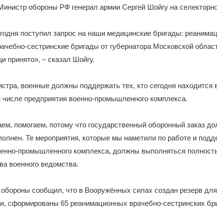
Министр обороны РФ генерал армии Сергей Шойгу на селекторн
егодня поступил запрос на наши медицинские бригады: реанима
рачебно-сестринские бригады от губернатора Московской облас
и принято», – сказал Шойгу.
стра, военные должны поддержать тех, кто сегодня находится 
м числе предприятия военно-промышленного комплекса.
ем, помогаем, потому что государственный оборонный заказ до
олнен. Те мероприятия, которые мы наметили по работе и под
оенно-промышленного комплекса, должны выполняться полность
ва военного ведомства.
 обороны сообщил, что в Вооружённых силах создан резерв дл
и, сформированы 65 реанимационных врачебно-сестринских бри