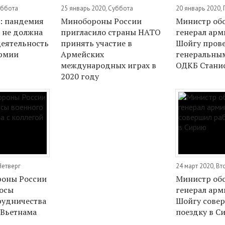
уббота
25 январь 2020, Суббота
20 январь 2020,
: пандемия
Минобороны России
Министр об
 не должна
пригласило страны НАТО
генерал арм
деятельность
принять участие в
Шойгу прове
армии
Армейских
генеральны
международных играх в
ОДКБ Стани
2020 году
Четверг
24 март 2020, Вт
роны России
Министр об
осы
генерал арм
рудничества
Шойгу сове
 Вьетнама
поездку в С