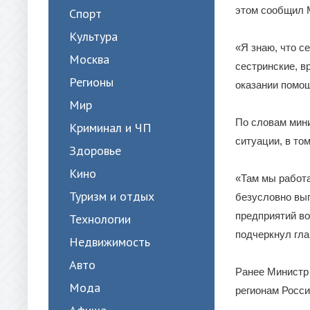
этом сообщил 
Спорт
Культура
«Я знаю, что с
Москва
сестринские, в
Регионы
оказании помощ
Мир
По словам мини
Криминал и ЧП
ситуации, в то
Здоровье
Кино
«Там мы работа
Туризм и отдых
безусловно вып
предприятий в
Технологии
подчеркнул гла
Недвижимость
Авто
Ранее Министр
Мода
регионам Росси