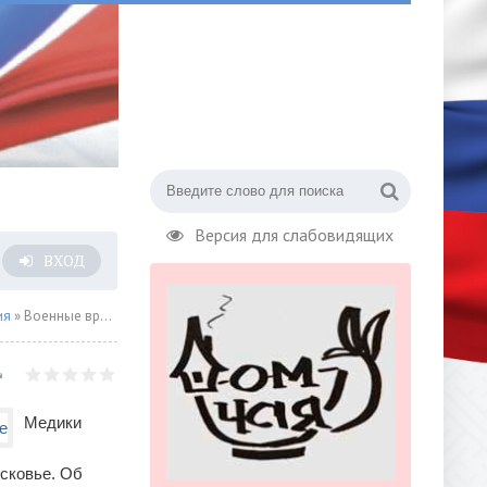
Версия для слабовидящих
ВХОД
ия
» Военные врачи помогут в лечении заражённых коронавирусом в Подмосковье
Медики
сковье. Об