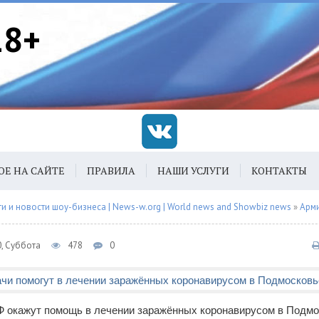
18+
ОЕ НА САЙТЕ
ПРАВИЛА
НАШИ УСЛУГИ
КОНТАКТЫ
 и новости шоу-бизнеса | News-w.org | World news and Showbiz news
»
Арм
0, Суббота
478
0
 окажут помощь в лечении заражённых коронавирусом в Подмо