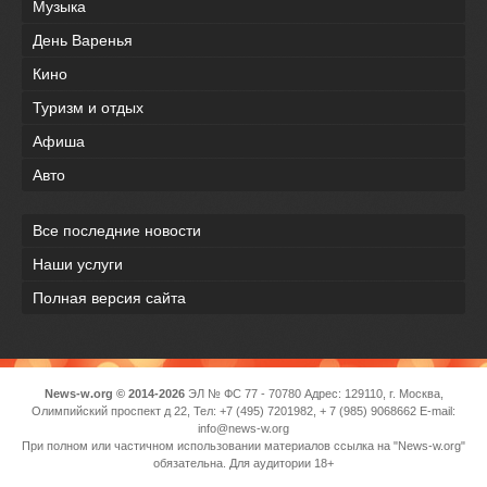
Музыка
День Варенья
Кино
Туризм и отдых
Афиша
Авто
Все последние новости
Наши услуги
Полная версия сайта
News-w.org © 2014-2026
ЭЛ № ФС 77 - 70780 Адрес: 129110, г. Москва,
Олимпийский проспект д 22, Тел: +7 (495) 7201982, + 7 (985) 9068662 E-mail:
info@news-w.org
При полном или частичном использовании материалов ссылка на "News-w.org"
обязательна. Для аудитории 18+