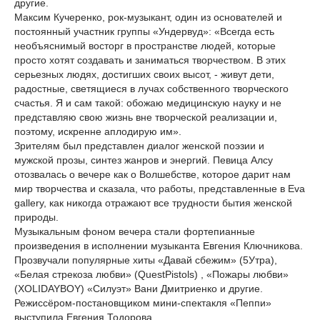
другие.
Максим Кучеренко, рок-музыкант, один из основателей и
постоянный участник группы «Ундервуд»: «Всегда есть
необъяснимый восторг в пространстве людей, которые
просто хотят создавать и заниматься творчеством. В этих
серьезных людях, достигших своих высот, - живут дети,
радостные, светящиеся в лучах собственного творческого
счастья. Я и сам такой: обожаю медицинскую науку и не
представляю свою жизнь вне творческой реализации и,
поэтому, искренне аплодирую им».
Зрителям был представлен диалог женской поэзии и
мужской прозы, синтез жанров и энергий. Певица Алсу
отозвалась о вечере как о Волшебстве, которое дарит нам
мир творчества и сказала, что работы, представленные в Eva
gallery, как никогда отражают все трудности бытия женской
природы.
Музыкальным фоном вечера стали фортепианные
произведения в исполнении музыканта Евгения Ключникова.
Прозвучали популярные хиты «Давай сбежим» (5Утра),
«Белая стрекоза любви» (QuestPistols) , «Пожары любви»
(XOLIDAYBOY) «Силуэт» Вани Дмитриенко и другие.
Режиссёром-постановщиком мини-спектакля «Пеппи»
выступила Евгения Тодорова.