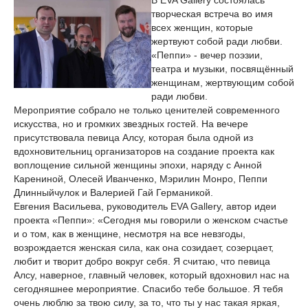
В EVA Gallery состоялась
творческая встреча во имя
всех женщин, которые
жертвуют собой ради любви.
«Пеппи» - вечер поэзии,
театра и музыки, посвящённый
женщинам, жертвующим собой
ради любви.
Мероприятие собрало не только ценителей современного
искусства, но и громких звездных гостей. На вечере
присутствовала певица Алсу, которая была одной из
вдохновительниц организаторов на создание проекта как
воплощение сильной женщины эпохи, наряду с Анной
Карениной, Олесей Иванченко, Мэрилин Монро, Пеппи
Длинныйчулок и Валерией Гай Германикой.
Евгения Васильева, руководитель EVA Gallery, автор идеи
проекта «Пеппи»: «Сегодня мы говорили о женском счастье
и о том, как в женщине, несмотря на все невзгоды,
возрождается женская сила, как она созидает, созерцает,
любит и творит добро вокруг себя. Я считаю, что певица
Алсу, наверное, главный человек, который вдохновил нас на
сегодняшнее мероприятие. Спасибо тебе большое. Я тебя
очень люблю за твою силу, за то, что ты у нас такая яркая,