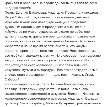
красивая и борешься за справедливость. Мы тебя во всём
поддерживаем!».
Поэты Евгения Васильева, Анастасия Посохина и писатель
Игорь Озёрский представили стихи о взаимодействии
мужского и женского начал, где женщина предстаёт
духовным наставником и проводником высших сил.
«Искусство не может существовать само по себе, оно
должно находить зрителя и преподноситься правильным
образом, как это великолепно делает Евгения Васильева.
Искусство в наше время осложнено тем, что каждый
пытается привнести в него что-то новое. Несомненно, мы
все любим и уважаем классику. Но в современном искусстве
мы должны найти новые формы самовыражения. И это
происходит за счет коллаборации изобразительного
искусства, музыки и литературы. Все это порождает новые
впечатления и ощущения», - поделился писатель Игорь
Озёрский.
Гостями мероприятия стали Татьяна Кочемасова, вице -
президент Академии художеств, Наталья Басманова,
коллекционер современного искусства, Валерия Насенкова,
коллекционер современного искусства, Анастасия Волкова
директор Systema gallery, Максим Кучеренко, рок-музыкант и