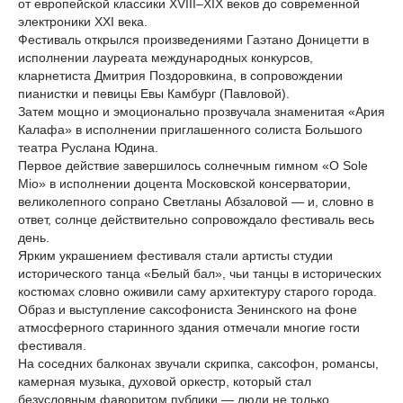
от европейской классики XVIII–XIX веков до современной
электроники XXI века.
Фестиваль открылся произведениями Гаэтано Доницетти в
исполнении лауреата международных конкурсов,
кларнетиста Дмитрия Поздоровкина, в сопровождении
пианистки и певицы Евы Камбург (Павловой).
Затем мощно и эмоционально прозвучала знаменитая «Ария
Калафа» в исполнении приглашенного солиста Большого
театра Руслана Юдина.
Первое действие завершилось солнечным гимном «O Sole
Mio» в исполнении доцента Московской консерватории,
великолепного сопрано Светланы Абзаловой — и, словно в
ответ, солнце действительно сопровождало фестиваль весь
день.
Ярким украшением фестиваля стали артисты студии
исторического танца «Белый бал», чьи танцы в исторических
костюмах словно оживили саму архитектуру старого города.
Образ и выступление саксофониста Зенинского на фоне
атмосферного старинного здания отмечали многие гости
фестиваля.
На соседних балконах звучали скрипка, саксофон, романсы,
камерная музыка, духовой оркестр, который стал
безусловным фаворитом публики — люди не только