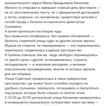
муниципального округа Ивана Аркадьевича Бахилова.
Именно он открывал и завершал главный день фестиваля —
не по заготовленному тексту, не с официальной дистанцией,
а тепло, искренне, по-человечески, приветствуя жителей и
гостей города с балкона исторического дома купца
Салазкина.
А затем произошло настоящее чудо.
Без привычного конферанса, без громких объявлений —
балконы старинной улицы один за другим начали звучать.
Музыка не спорила, не перекрикивала — она перекликалась,
перетекала, соединялась в единое пространство.
И публика отвечала тем же: люди свободно перемещались
от одной сцены к другой, останавливались, слушали,
аплодировали — и знакомым мелодиям, и великим
классическим произведениям, многие из которых звучали
для них впервые.
Улица Советская превратилась в такое невероятное
пространство, где можно было спокойно посидеть на
удобных стульчиках, перекусить, потанцевать и прогуляться
под музыку, которую было слышно со многих точек.
С 15:00 до 22:00 центральная улица Касимова превратилась
в непрерывное музыкальное путешествие через три века —