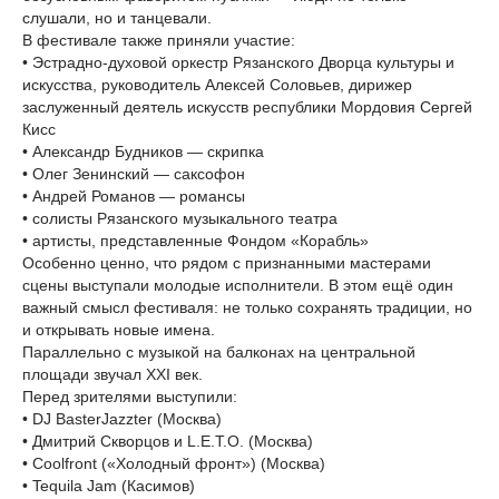
слушали, но и танцевали.
В фестивале также приняли участие:
• Эстрадно-духовой оркестр Рязанского Дворца культуры и
искусства, руководитель Алексей Соловьев, дирижер
заслуженный деятель искусств республики Мордовия Сергей
Кисс
• Александр Будников — скрипка
• Олег Зенинский — саксофон
• Андрей Романов — романсы
• солисты Рязанского музыкального театра
• артисты, представленные Фондом «Корабль»
Особенно ценно, что рядом с признанными мастерами
сцены выступали молодые исполнители. В этом ещё один
важный смысл фестиваля: не только сохранять традиции, но
и открывать новые имена.
Параллельно с музыкой на балконах на центральной
площади звучал XXI век.
Перед зрителями выступили:
• DJ BasterJazzter (Москва)
• Дмитрий Скворцов и L.E.T.O. (Москва)
• Coolfront («Холодный фронт») (Москва)
• Tequila Jam (Касимов)