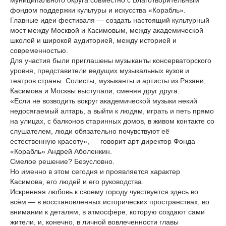
муниципального округа совместно с Благотворительным
фондом поддержки культуры и искусства «Корабль».
Главные идеи фестиваля — создать настоящий культурный
мост между Москвой и Касимовым, между академической
школой и широкой аудиторией, между историей и
современностью.
Для участия были приглашены музыканты консерваторского
уровня, представители ведущих музыкальных вузов и
театров страны. Солисты, музыканты и артисты из Рязани,
Касимова и Москвы выступали, сменяя друг друга.
«Если не возводить вокруг академической музыки некий
недосягаемый алтарь, а выйти к людям, играть и петь прямо
на улицах, с балконов старинных домов, в живом контакте со
слушателем, люди обязательно почувствуют её
естественную красоту», — говорит арт-директор Фонда
«Корабль» Андрей Аболенкин.
Смелое решение? Безусловно.
Но именно в этом сегодня и проявляется характер
Касимова, его людей и его руководства.
Искренняя любовь к своему городу чувствуется здесь во
всём — в восстановленных исторических пространствах, во
внимании к деталям, в атмосфере, которую создают сами
жители, и, конечно, в личной вовлеченности главы