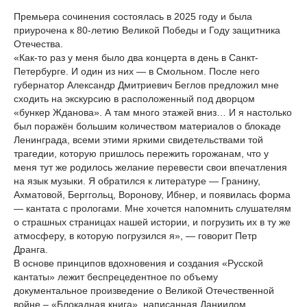
Премьера сочинения состоялась в 2025 году и была
приурочена к 80-летию Великой Победы и Году защитника
Отечества.
«Как-то раз у меня было два концерта в день в Санкт-
Петербурге. И один из них — в Смольном. После него
губернатор Александр Дмитриевич Беглов предложил мне
сходить на экскурсию в расположенный под дворцом
«бункер Жданова». А там много этажей вниз… И я настолько
был поражён большим количеством материалов о блокаде
Ленинграда, всеми этими яркими свидетельствами той
трагедии, которую пришлось пережить горожанам, что у
меня тут же родилось желание перевести свои впечатления
на язык музыки. Я обратился к литературе — Гранину,
Ахматовой, Берггольц, Воронову, Ибнер, и появилась форма
— кантата с прологами. Мне хочется напомнить слушателям
о страшных страницах нашей истории, и погрузить их в ту же
атмосферу, в которую погрузился я», — говорит Петр
Дранга.
В основе принципов вдохновения и создания «Русской
кантаты» лежит беспрецедентное по объему
документальное произведение о Великой Отечественной
войне – «Блокадная книга», написанная Даниилом