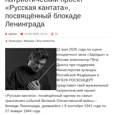
«Русская кантата»,
посвящённый блокаде
Ленинграда
admin
13-05-2026, 23:13
14
Культура
/
Музыка
/
Все новости
11 мая 2026 года на сцене
концертного зала «Зарядье» в
Москве композитор Пётр
Дранга при поддержке
Министерства культуры
Российской Федерации и
ФГБУК РОСКОНЦЕРТ
представил свой музыкальный
патриотический проект
«Русская кантата», посвящённый одному из самых
трагических событий Великой Отечественной̆ войны –
блокаде Ленинграда, длившейся с 8 сентября 1941 года по
27 января 1944 года.