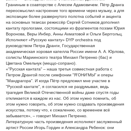
Граниным в соавторстве с Алесем Адамовичем. Пётр Дранга
переосмыслил настроение того времени через музыку, а для
экспозиции более развернутого полотна событий и акцента
на основных тезисах режиссёр Сергей Сотников дополнил
кантату прологами, состоящими из фрагментов поэзии Юрия
Воронова, Веры Инбер, Анны Ахматовой и Ольги Берггольц.
Исполняют «Русскую кантату» DYP orchestra под
руководством Петра Дранги, Государственная
академическая хоровая капелла России имени А. А. Юрлова,
солисты Мариинского театра Михаил Петренко (бас) и
Цветана Омельчук (меццо-сопрано).
«"Русская кантата" – наша третья совместная работа с
Петром Дрангой после симфонии "Я’ОНИ’МЫ" и оперы
"Мандрагора". И когда Пётр предложил мне участие в
"Русской кантате", я согласился не раздумывая, ведь
трагедия Великой Отечественной войны даже спустя годы
откликается в каждом из нас. Об этом нужно помнить, об
этом нужно говорить, об этом нужно создавать произведения
искусства, потому что, к сожалению, со временем всё
забывается», – говорит Михаил Петренко.
Литературную часть произведения исполняют заслуженный
артист России Игорь Гордин и Александра Ребенок: они