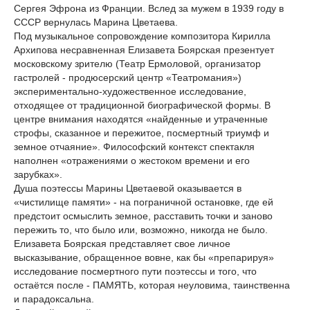
Сергея Эфрона из Франции. Вслед за мужем в 1939 году в
СССР вернулась Марина Цветаева.
Под музыкальное сопровождение композитора Кирилла
Архипова несравненная Елизавета Боярская презентует
московскому зрителю (Театр Ермоловой, организатор
гастролей - продюсерский центр «Театромания»)
экспериментально-художественное исследование,
отходящее от традиционной биографической формы. В
центре внимания находятся «найденные и утраченные
строфы, сказанное и пережитое, посмертный триумф и
земное отчаяние». Философский контекст спектакля
наполнен «отражениями о жестоком времени и его
зарубках».
Душа поэтессы Марины Цветаевой оказывается в
«чистилище памяти» - на пограничной остановке, где ей
предстоит осмыслить земное, расставить точки и заново
пережить то, что было или, возможно, никогда не было.
Елизавета Боярская представляет свое личное
высказывание, обращенное вовне, как бы «препарируя»
исследование посмертного пути поэтессы и того, что
остаётся после - ПАМЯТЬ, которая неуловима, таинственна
и парадоксальна.