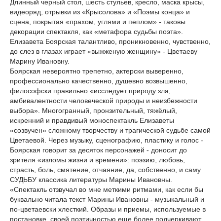
Длинный черный стол, шесть стульев, кресло, маска крысы,
видеоряд, отрывки из «Крысолова» и «Поэмы конца» и
сцена, покрытая «прахом, углями и пеплом» - таковы
декорации спектакля, как «метафора судьбы поэта».
Елизавета Боярская талантливо, проникновенно, чувственно,
до слез в глазах играет «выжженую женщину» - Цветаеву
Марину Ивановну.
Боярская невероятно трепетно, актерски выверенно,
профессионально качественно, душевно возвышенно,
философски правильно «исследует природу зла,
амбивалентности человеческой природы и неизбежности
выбора». Многогранный, пронзительный, тяжёлый,
искренний и правдивый моноспектакль Елизаветы
«созвучен» сложному творчеству и трагической судьбе самой
Цветаевой. Через музыку, сценографию, пластику и голос -
Боярская говорит за десяток персонажей - доносит до
зрителя «изломы жизни и времени»: поэзию, любовь,
страсть, боль, смятение, отчаяние, да, собственно, и саму
СУДЬБУ классика литературы Марины Ивановны.
«Спектакль отзвучал во мне меткими ритмами, как если бы
буквально читала текст Марины Ивановны - музыкальный и
по-цветаевски хлесткий. Образы и приемы, используемые в
постановке, своей поэтичностью еще более подчеркивают