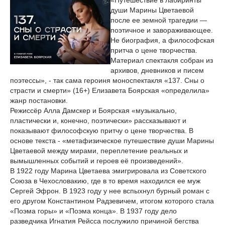
«Путешествие в лабиринты
души Марины Цветаевой
после ее земной трагедии —
поэтичное и завораживающее.
Не биография, а философская
притча о цене творчества.
Материал спектакля собран из
архивов, дневников и писем
поэтессы», - так сама героиня моноспектакля «137. Сны о
страсти и смерти» (16+) Елизавета Боярская «определила»
жанр постановки.
Режиссёр Алла Дамскер и Боярская «музыкально,
пластически и, конечно, поэтически» рассказывают и
показывают философскую притчу о цене творчества. В
основе текста - «метафизическое путешествие души Марины
Цветаевой между мирами, переплетение реальных и
вымышленных событий и героев её произведений».
В 1922 году Марина Цветаева эмигрировала из Советского
Союза в Чехословакию, где в то время находился ее муж
Сергей Эфрон. В 1923 году у нее вспыхнул бурный роман с
его другом Константином Радзевичем, итогом которого стала
«Поэма горы» и «Поэма конца». В 1937 году дело
разведчика Игнатия Рейсса послужило причиной бегства