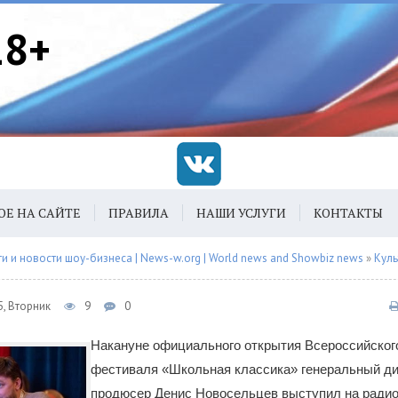
18+
ОЕ НА САЙТЕ
ПРАВИЛА
НАШИ УСЛУГИ
КОНТАКТЫ
 и новости шоу-бизнеса | News-w.org | World news and Showbiz news
»
Куль
5, Вторник
9
0
Накануне официального открытия Всероссийског
фестиваля «Школьная классика» генеральный ди
продюсер Денис Новосельцев выступил на радио