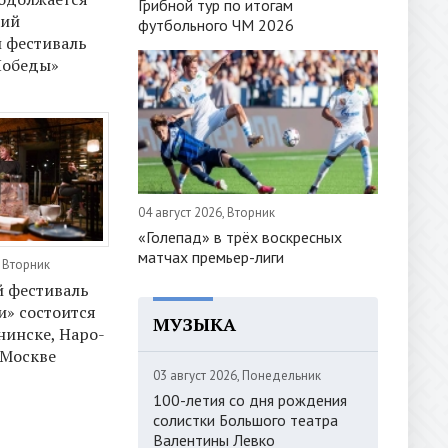
Грибной тур по итогам
кий
футбольного ЧМ 2026
 фестиваль
Победы»
04 август 2026, Вторник
«Голепад» в трёх воскресных
матчах премьер-лиги
, Вторник
й фестиваль
» состоится
МУЗЫКА
нинске, Наро-
 Москве
03 август 2026, Понедельник
100-летия со дня рождения
солистки Большого театра
Валентины Левко