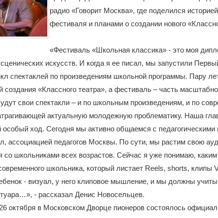
радио «Говорит Москва», где поделился историе
фестиваля и планами о создании нового «Классно
«Фестиваль «Школьная классика» - это моя дипл
ценических искусств. И когда я ее писал, мы запустили Первы
кл спектаклей по произведениям школьной программы. Пару лет
й создания «Классного театра», а фестиваль – часть масштабно
удут свои спектакли – и по школьным произведениям, и по сов
атрагивающей актуальную молодежную проблематику. Наша глав
 особый ход. Сегодня мы активно общаемся с педагогическими
л, ассоциацией педагогов Москвы. По сути, мы растим свою ау
 со школьниками всех возрастов. Сейчас я уже понимаю, каки
современного школьника, который листает Reels, shorts, клипы V
бенок - визуал, у него клиповое мышление, и мы должны учиты
туара…», - рассказал Денис Новосельцев.
26 октября в Московском Дворце пионеров состоялось официал