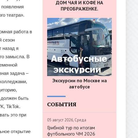
ДОМ ЧАЯ И КОФЕ НА
й появления
ПРЕОБРАЖЕНКЕ.
го театра».
омная работа в
й сезон
 назад я
го замысла. В
ременной
ная задача –
Экскурсии по Москве на
 колледжами,
автобусе
диторию,
м должен быть
СОБЫТИЯ
K, TikTok.
вать это при
05 август 2026, Среда
Грибной тур по итогам
ьное открытие
футбольного ЧМ 2026