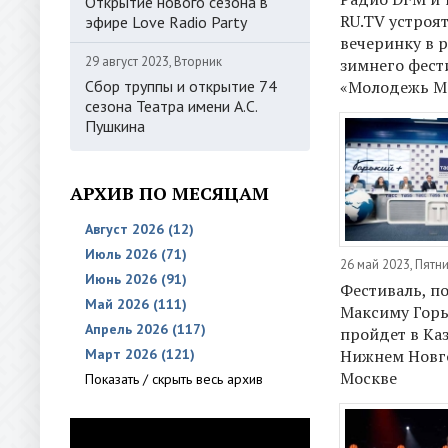
Открытие нового сезона в
RU.TV устроя
эфире Love Radio Party
вечеринку в 
29 август 2023, Вторник
зимнего фест
«Молодежь М
Сбор труппы и открытие 74
сезона Театра имени А.С.
Пушкина
АРХИВ ПО МЕСЯЦАМ
Август 2026 (12)
Июль 2026 (71)
26 май 2023, Пятн
Июнь 2026 (91)
Фестиваль, 
Май 2026 (111)
Максиму Горь
Апрель 2026 (117)
пройдет в Каз
Март 2026 (121)
Нижнем Новг
Москве
Показать / скрыть весь архив