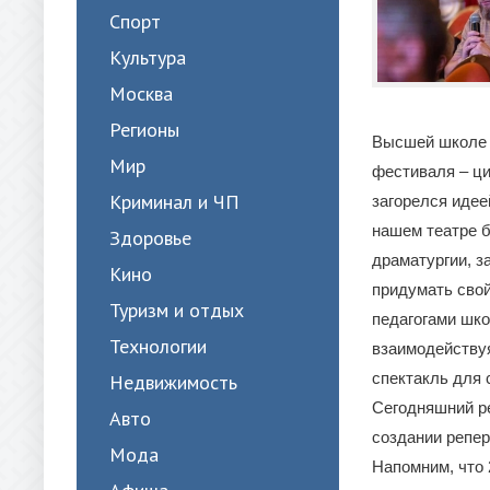
Спорт
Культура
Москва
Регионы
Высшей школе с
Мир
фестиваля – ци
Криминал и ЧП
загорелся идее
нашем театре б
Здоровье
драматургии, з
Кино
придумать свой
Туризм и отдых
педагогами шко
Технологии
взаимодействуя
спектакль для 
Недвижимость
Сегодняшний ре
Авто
создании репер
Мода
Напомним, что 