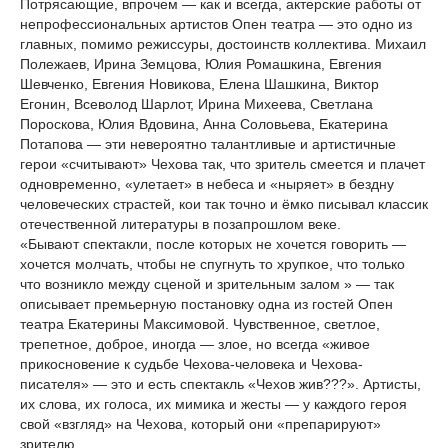
Потрясающие, впрочем — как и всегда, актерские работы от
непрофессиональных артистов Опен театра — это одно из
главных, помимо режиссуры, достоинств коллектива. Михаил
Полежаев, Ирина Земцова, Юлия Ромашкина, Евгения
Шевченко, Евгения Новикова, Елена Шашкина, Виктор
Егонин, Всеволод Шарлот, Ирина Михеева, Светлана
Пороскова, Юлия Вдовина, Анна Соловьева, Екатерина
Потапова — эти невероятно талантливые и артистичные
герои «считывают» Чехова так, что зритель смеется и плачет
одновременно, «улетает» в небеса и «ныряет» в бездну
человеческих страстей, кои так точно и ёмко писывал классик
отечественной литературы в позапрошлом веке.
«Бывают спектакли, после которых не хочется говорить —
хочется молчать, чтобы не спугнуть то хрупкое, что только
что возникло между сценой и зрительным залом » — так
описывает премьерную постановку одна из гостей Опен
театра Екатерины Максимовой. Чувственное, светлое,
трепетное, доброе, иногда — злое, но всегда «живое
прикосновение к судьбе Чехова-человека и Чехова-
писателя» — это и есть спектакль «Чехов жив???». Артисты,
их слова, их голоса, их мимика и жесты — у каждого героя
свой «взгляд» на Чехова, который они «препарируют»
зрителю.