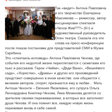
Так «видит» Антона Павловича
и его творчество Екатерина
Максимова — режиссер, автор
инсценировки спектакля
«Чехов Жив???» (6+) и
художественный руководитель
Опен театра. Сказала ога эти
слова на пресс-конференции
после показа постановки для представителей СМИ в Музее
Скрябина.
Это «спектакль-исповедь» Антона Павловича Чехова, где
события его недолгой жизни переплетаются с сюжетами его
пьес и рассказов. Герои «Чайки», «Дяди Вани», «Вишнёвого
сада», «Хористки», «Драмы» и других его произведений
предстают совершенно в ином качестве: они общаются с
великим автором, спорят, признаются ему в любви… Мать
Антоши Чехонте – Евгения Яковлевна, его супруга Ольга
Леонардовна Книппер-Чехова, Лика Мизинова делятся со
зрителем своими переживаниями, в которых все заполняет
душа Чехова. И она помнит все, каждую новую жизнь
переживая вновь в себе самой.