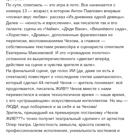
По сути, спектакль — это игра в лото. Все начинается с
номера 13 — возраст, в котором Антон Павлович впервые
«познал вкус любви»: рассказ «Из дневника одной девицы».
Далее — «юность и взросление», как писателя так и его
таланта: сцены из «Чайки», «Дяди Вани», «Вишнёвого сада»,
«Хористки», «Драмы», дополненные фрагментами из
переписки, воспоминаниями Чехова, а главное —
собственными текстами режиссёра и сценариста спектакля
Екатерины Максимовой. И это «громадное полотно»
сотканное из вышеперечисленного «двигает вперёд
действие на сцене и чувства зрителя в зале».
На финальной сцене, где голос ИИ (да, даже он есть в
спектакле) повествует о «последнем глотке шампанского»,
который сделал 44-летний Чехов — зритель понимает: всё
продолжается, писатель ЖИВ!!! Чехов вместе с нами
переместился в новое технологичное время — наше время,
с его «устрашающим» искусственным интеллектом. Но мы —
ЛЮДИ, еще поборемся и за себя и за Чехова!
Зритель, пришедший на премьерную постановку «Чехов
ЖИВ???» точно получит театральный «допинг» от артистов
Опер театра. Целостность замысла, красота сюжета,
профессионализм исполнения, уникальность костюмов и