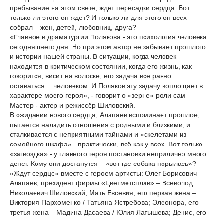
пребывание на этом свете, ждет пересадки сердца. Вот
только ли этого он ждет? И только ли для этого он всех
собрал – жен, детей, любовниц, друга?
«Главное в драматургии Полякова - это психология человека
сегодняшнего дня. Но при этом автор не забывает прошлого
и истории нашей страны. В ситуации, когда человек
находится в критическом состоянии, когда его жизнь, как
говорится, висит на волоске, его задача все равно
оставаться… человеком. И Поляков эту задачу воплощает в
характере моего героя», - говорит о «зерне» роли сам
Мастер - актер и режиссёр Шиловский.
В ожидании нового сердца, Алапаев вспоминает прошлое,
пытается наладить отношения с родными и близкими, и
сталкивается с неприятными тайнами и «скелетами из
семейного шкафа» - практически, всё как у всех. Вот только
«загвоздка» - у главного героя постановки неприлично много
денег. Кому они достанутся – «вот где собака порылась»?
«Ждут сердце» вместе с героем артисты: Олег Борисович
Алапаев, президент фирмы «Цветметсплав» – Всеволод
Николаевич Шиловский; Мать Евсевия, его первая жена –
Виктория Пархоменко / Татьяна Ястребова; Элеонора, его
третья жена – Мадина Дасаева / Юлия Латышева; Денис, его