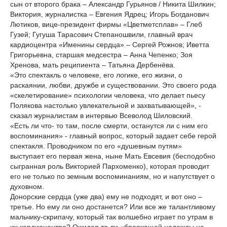
сын от второго брака – Александр Гурьянов / Никита Шилкин;
Виктория, журналистка – Евгения Ядрец; Игорь Богданович
Лютиков, вице-президент фирмы «Цветметсплав» – Глеб
Гузей; Гугуша Тарасович Степаношвили, главный врач
кардиоцентра «Именины сердца» – Сергей Рожнов; Иветта
Григорьевна, старшая медсестра – Анна Чепенко; Зоя
Хренова, мать реципиента – Татьяна Дербенёва.
«Это спектакль о человеке, его логике, его жизни, о
раскаянии, любви, дружбе и существовании. Это своего рода
«скелетирование» психологии человека, что делает пьесу
Полякова настолько увлекательной и захватывающей», -
сказал журналистам в интервью Всеволод Шиловский.
«Есть ли что- то там, после смерти, останутся ли с ним его
воспоминания» - главный вопрос, который задает себе герой
спектакля. Проводником по его «душевным путям»
выступает его первая жена, ныне Мать Евсевия (бесподобно
сыгранная роль Викторией Пархоменко), которая проводит
его не только по земным воспоминаниям, но и напутствует о
духовном.
Донорские сердца (уже два) ему не подходят, и вот оно –
третье. Но ему ли оно достанется? Или все же талантливому
мальчику-скрипачу, который так волшебно играет по утрам в