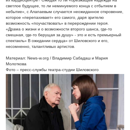
их кардиоцентре? Ожидая то ли «брезжащей надежды на
светлое будущее, то ли неминуемого конца с отбытием в
небытие», с Алапаевым случается неожиданное откровение,
которое «перепахивает» его самого, даря зрителю
возможность «поучаствовать» в перерождении героя.
«Драма о жизни и о возможности второго шанса, где-то
смешная, где-то берущая за душу» - это и есть премьерный
спектакль» В ожидании сердца» от Шиловского и его,
несомненно, талантливых артистов.
Материал: News-w.org / Владимир Сабадаш и Мария
Молоткова
Фото – пресс-службы театра-студии Шиловского