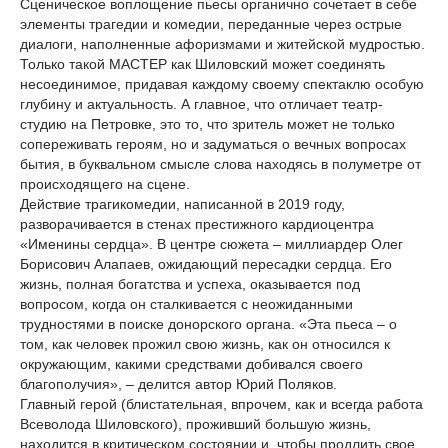
Сценическое воплощение пьесы органично сочетает в себе
элементы трагедии и комедии, переданные через острые
диалоги, наполненные афоризмами и житейской мудростью.
Только такой МАСТЕР как Шиловский может соединять
несоединимое, придавая каждому своему спектаклю особую
глубину и актуальность. А главное, что отличает театр-
студию на Петровке, это то, что зритель может не только
сопереживать героям, но и задуматься о вечных вопросах
бытия, в буквальном смысле слова находясь в полуметре от
происходящего на сцене.
Действие трагикомедии, написанной в 2019 году,
разворачивается в стенах престижного кардиоцентра
«Именины сердца». В центре сюжета – миллиардер Олег
Борисович Алапаев, ожидающий пересадки сердца. Его
жизнь, полная богатства и успеха, оказывается под
вопросом, когда он сталкивается с неожиданными
трудностями в поиске донорского органа. «Эта пьеса – о
том, как человек прожил свою жизнь, как он относился к
окружающим, какими средствами добивался своего
благополучия», – делится автор Юрий Поляков.
Главный герой (блистательная, впрочем, как и всегда работа
Всеволода Шиловского), проживший большую жизнь,
находится в критическом состоянии и, чтобы продлить свое