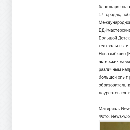
благодаря онла
17 городах, по
Международного
БДФмастерски
Большой Детск
театральных и 
Новозыбково (Б
актерских навы
различным нап
большой опыт р
образовательно
лауреатов конк
Материал: News
Фото: News-w.o