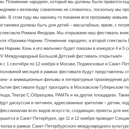
ии. Племянник чародея», который мы должны были привезти ещ
 пандемии к великому сожалению не сложилось, поскольку мы п
йн. В этом году мы наконец-то покажем всю программу живьем.
остановки должны быть для детей – масштабные, яркие, с пот
к спектакли Романа Феодори. Мы открываем наш фестиваль вне
кля «Хроники Нарнии. Племянник чародея», а второй спектакль
и Нарнии. Конь и его мальчик» будет показан в конкурсе 4 и 5 с
IV Международный Большой Детский фестиваль открытым!»
 с 1 сентября по 12 ноября в Москве, Подмосковье и Санкт-Пет
 половиной месяцев в рамках фестиваля будут представлены сп
кино- и анимационные фильмы и литературные произведения дл
бытия фестиваля будут проходить в Московском Губернском те
ьда, Театре С.Образцова, РАМТе и на других площадках. Такж
дут дискуссии и питчинги, адресованные зрителям – детям, под
фессионалам всех видов искусств, создающих проекты для юно
ршится в Санкт-Петербурге, где 11 и 12 ноября проведет Секци
театра в рамках Санкт-Петербургского международного культур