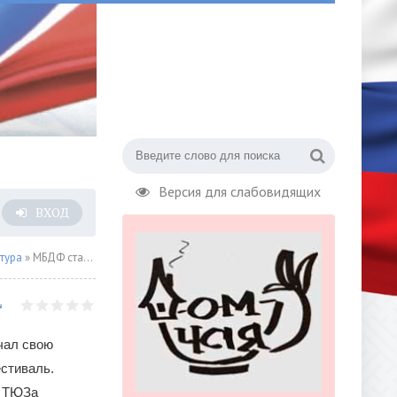
Версия для слабовидящих
ВХОД
тура
» МБДФ стартовал спектаклем «Хроники Нарнии. Племянник чародея»
чал свою
стиваль.
о ТЮЗа