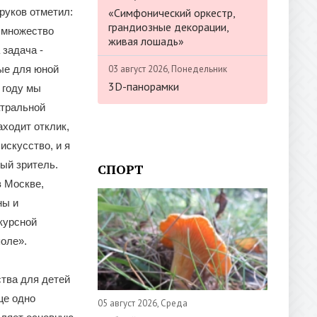
«Симфонический оркестр,
руков отметил:
грандиозные декорации,
 множество
живая лошадь»
 задача -
03 август 2026, Понедельник
лые для юной
3D-панорамки
 году мы
атральной
аходит отклик,
искусство, и я
ный зритель.
СПОРТ
в Москве,
ны и
курсной
поле».
тва для детей
ще одно
05 август 2026, Среда