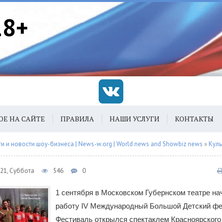
18+
ОЕ НА САЙТЕ
ПРАВИЛА
НАШИ УСЛУГИ
КОНТАКТЫ
 и новости шоу-бизнеса | News-w.org | World news and Showbiz news
»
Куль
021, Суббота
546
0
1 сентября в Московском Губернском театре на
работу IV Международный Большой Детский фе
Фестиваль открылся спектаклем Красноярског