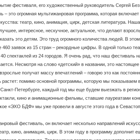
ытие фестиваля, его художественный руководитель Сергей Без
 – это огромная мультижанровая программа, которая включает
кусства: театр, кино, анимация, цирк, детская литература. Наша
лучшее, интересное, нескучное, актуальное, что делают взрос
оказать это детям. Это труд огромного количества людей. В этом
 460 заявок из 15 стран – рекордные цифры. В одной только те
40 спектаклей из 24 городов. Я очень рад, что наш фестиваль н
вается. Несмотря на слово «детский» в названии, это настоящее 
 взрослые получат массу впечатлений – говорю это как постоян
 растет: помимо основной программы, которую мы показываем 
Санкт-Петербурге, каждый год мы еще будем выезжать в регио
ктакли, кино и анимационные фильмы, ставшие лауреатами кон
кое «ЭХО БДФ» мы уже провели в августе этого года в Севасто
нровый фестиваль, он включает несколько направлений искусс
еатр, кино, анимация, цирк. В этом году в программу дополнит е