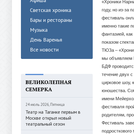
Афиша
«Хроники Нарн
Светская хроника
году, но из-за
фестиваль онла
Бары и рестораны
именно такие п
Музыка
фантазией, ка
День Варенья
показом спекта
Все новости
ТЮЗа – «Хроник
мы объявляем 
БДФ проводится
течение двух с
ВЕЛИКОЛЕПНАЯ
цирковое шоу, 
СЕМЕРКА
юношества. Со
имени Мейерхол
24 июль 2026, Пятница
фестиваля прой
Театр на Таганке первым в
родителям, про
Москве открыл новый
Фестиваль заве
театральный сезон
подросткового 