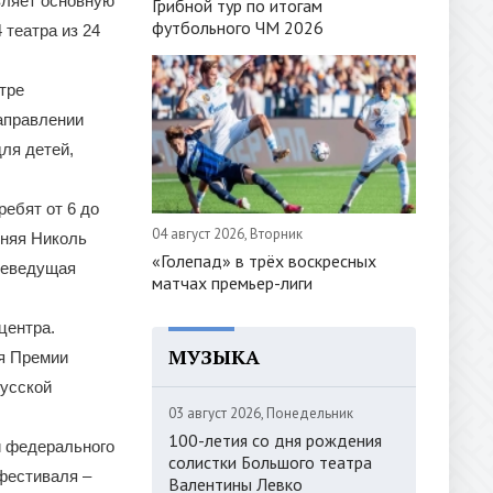
вляет основную
Грибной тур по итогам
футбольного ЧМ 2026
театра из 24
атре
аправлении
ля детей,
ебят от 6 до
04 август 2026, Вторник
тняя Николь
«Голепад» в трёх воскресных
елеведущая
матчах премьер-лиги
центра.
МУЗЫКА
ся Премии
русской
03 август 2026, Понедельник
100-летия со дня рождения
и федерального
солистки Большого театра
фестиваля –
Валентины Левко