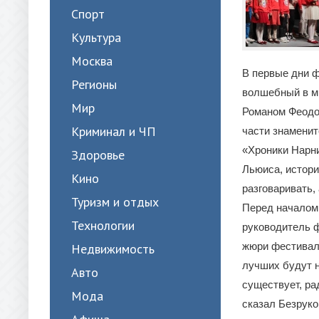
Спорт
Культура
Москва
В первые дни ф
Регионы
волшебный в м
Мир
Романом Феодо
Криминал и ЧП
части знаменит
«Хроники Нарни
Здоровье
Льюиса, истори
Кино
разговаривать, 
Туризм и отдых
Перед началом
Технологии
руководитель ф
жюри фестиваля
Недвижимость
лучших будут н
Авто
существует, рад
Мода
сказал Безруко