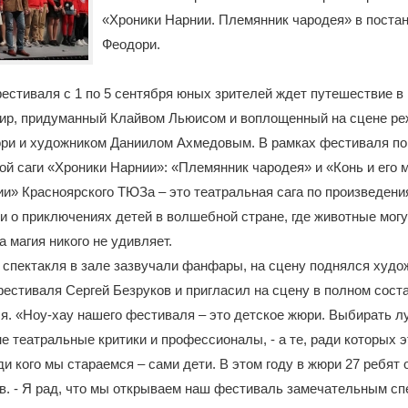
«Хроники Нарнии. Племянник чародея» в поста
Феодори.
естиваля с 1 по 5 сентября юных зрителей ждет путешествие в
ир, придуманный Клайвом Льюисом и воплощенный на сцене р
ри и художником Даниилом Ахмедовым. В рамках фестиваля по
ой саги «Хроники Нарнии»: «Племянник чародея» и «Конь и его 
и» Красноярского ТЮЗа – это театральная сага по произведен
и о приключениях детей в волшебной стране, где животные могу
а магия никого не удивляет.
 спектакля в зале зазвучали фанфары, на сцену поднялся худ
естиваля Сергей Безруков и пригласил на сцену в полном сост
. «Ноу-хау нашего фестиваля – это детское жюри. Выбирать л
е театральные критики и профессионалы, - а те, ради которых э
и кого мы стараемся – сами дети. В этом году в жюри 27 ребят от
в. - Я рад, что мы открываем наш фестиваль замечательным с