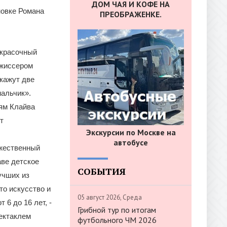
ДОМ ЧАЯ И КОФЕ НА
новке Романа
ПРЕОБРАЖЕНКЕ.
 красочный
ежиссером
кажут две
мальчик».
иям Клайва
т
Экскурсии по Москве на
автобусе
ожественный
аве детское
СОБЫТИЯ
учших из
то искусство и
05 август 2026, Среда
 6 до 16 лет, -
Грибной тур по итогам
пектаклем
футбольного ЧМ 2026