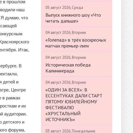
е в прошлом
05 август 2026, Среда
роводили наш
Выпуск книжного шоу «Что
 Я думаю, что
читать дальше»
рясающей
04 август 2026, Вторник
конкурсным
«Голепад» в трёх воскресных
 Красноярского
матчах премьер-лиги
ентября. Итак,
04 август 2026, Вторник
Историческая победа
ербурге. В
Калининграда
ектакли,
я детей и
04 август 2026, Вторник
«ОДИН ЗА ВСЕХ»: В
атре, Центре
ЕССЕНТУКАХ ДАЛИ СТАРТ
е в рамках
ПЯТОМУ ЮБИЛЕЙНОМУ
росткам и их
ФЕСТИВАЛЮ
«ХРУСТАЛЬНЫЙ
й аудитории.
ИСТОЧНИКЪ»
ю детского и
ного форума.
03 август 2026, Понедельник