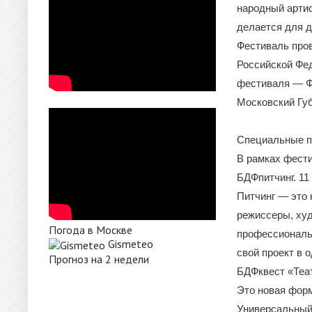
народный артис
делается для д
Фестиваль пров
Российской Фе
фестиваля — Фо
Московский Губ
Специальные 
В рамках фести
БДФпитчинг. 11
Питчинг — это 
режиссеры, худ
Погода в Москве
профессиональ
Gismeteo
свой проект в 
Прогноз на 2 недели
БДФквест «Теат
Это новая форм
Универсальный̆