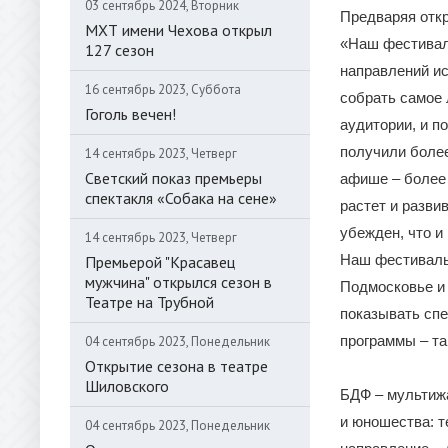
03 сентябрь 2024, Вторник
Предваряя откр
МХТ имени Чехова открыл
«Наш фестиваль
127 сезон
направлений ис
16 сентябрь 2023, Суббота
собрать самое 
Гоголь вечен!
аудитории, и п
получили более
14 сентябрь 2023, Четверг
Светский показ премьеры
афише – более 
спектакля «Собака на сене»
растет и разви
убежден, что и
14 сентябрь 2023, Четверг
Наш фестиваль
Премьерой "Красавец
мужчина" открылся сезон в
Подмосковье и 
Театре на Трубной
показывать спе
программы – та
04 сентябрь 2023, Понедельник
Открытие сезона в театре
Шиловского
БДФ – мультижа
и юношества: т
04 сентябрь 2023, Понедельник