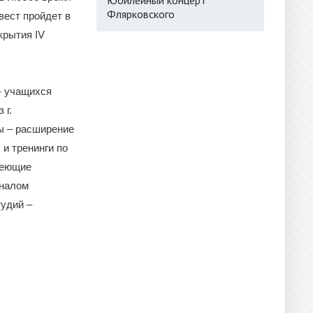
Флярковского
вест пройдет в
крытия IV
- учащихся
 г.
ы – расширение
и тренинги по
меющие
иналом
тудий –