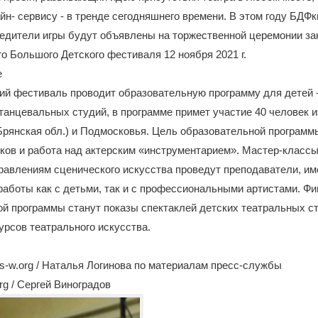
йн- сервису - в тренде сегодняшнего времени. В этом году БДФк
бедители игры будут объявлены на торжественной церемонии за
 Большого Детского фестиваля 12 ноября 2021 г.
е
ий фестиваль проводит образовательную программу для детей 
танцевальных студий, в программе примет участие 40 человек из
рянская обл.) и Подмосковья. Цель образовательной программ
ков и работа над актерским «инструментарием». Мастер-классы 
равлениям сценического искусства проведут преподаватели, и
аботы как с детьми, так и с профессиональными артистами. Ф
й программы станут показы спектаклей детских театральных с
урсов театрального искусства.
-w.org / Наталья Логинова по материалам пресс-службы
rg / Сергей Виноградов