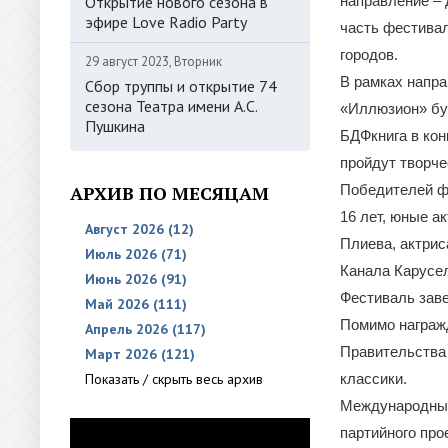
Открытие нового сезона в
направление – 
эфире Love Radio Party
часть фестивал
городов.
29 август 2023, Вторник
В рамках напра
Сбор труппы и открытие 74
сезона Театра имени А.С.
«Иллюзион» бу
Пушкина
БДФкнига в кон
пройдут творче
АРХИВ ПО МЕСЯЦАМ
Победителей фе
16 лет, юные а
Август 2026 (12)
Плиева, актрис
Июль 2026 (71)
Канала Карусел
Июнь 2026 (91)
Фестиваль заве
Май 2026 (111)
Помимо награж
Апрель 2026 (117)
Правительства
Март 2026 (121)
Показать / скрыть весь архив
классики.
Международный
партийного про