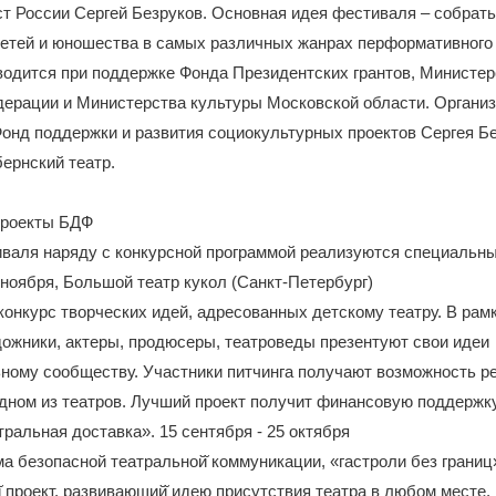
т России Сергей Безруков. Основная идея фестиваля – собрать
етей и юношества в самых различных жанрах перформативного 
одится при поддержке Фонда Президентских грантов, Министер
дерации и Министерства культуры Московской области. Органи
нд поддержки и развития социокультурных проектов Сергея Бе
ернский театр.
проекты БДФ
валя наряду с конкурсной программой реализуются специальны
 ноября, Большой театр кукол (Санкт-Петербург)
конкурс творческих идей, адресованных детскому театру. В рам
ожники, актеры, продюсеры, театроведы презентуют свои идеи
ному сообществу. Участники питчинга получают возможность р
одном из театров. Лучший проект получит финансовую поддержк
ральная доставка». 15 сентября - 25 октября
а безопасной театральной̆ коммуникации, «гастроли без границ
 проект, развивающий̆ идею присутствия театра в любом месте,