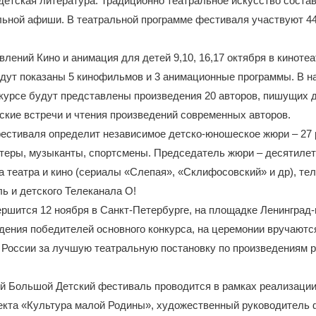
детская литература. Традиционно театральное искусство соста
ьной афиши. В театральной программе фестиваля участвуют 44 
влений Кино и анимация для детей 9,10, 16,17 октября в киноте
дут показаны 5 кинофильмов и 3 анимационные программы. В н
курсе будут представлены произведения 20 авторов, пишущих д
ские встречи и чтения произведений современных авторов.
стиваля определит независимое детско-юношеское жюри – 27 р
ктеры, музыканты, спортсмены. Председатель жюри – десятиле
а театра и кино (сериалы «Слепая», «Склифосовский» и др), т
ь и детского Телеканала О!
ршится 12 ноября в Санкт-Петербурге, на площадке Ленинград-
дения победителей основного конкурса, на церемонии вручают
 России за лучшую театральную постановку по произведениям 
 Большой Детский фестиваль проводится в рамках реализаци
екта «Культура малой Родины», художественный руководитель 