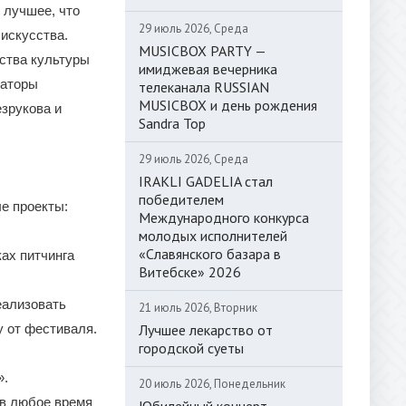
 лучшее, что
29 июль 2026, Среда
искусства.
MUSICBOX PARTY —
ства культуры
имиджевая вечерника
заторы
телеканала RUSSIAN
MUSICBOX и день рождения
зрукова и
Sandra Top
29 июль 2026, Среда
IRAKLI GADELIA стал
победителем
е проекты:
Международного конкурса
молодых исполнителей
«Славянского базара в
ках питчинга
Витебске» 2026
еализовать
21 июль 2026, Вторник
Лучшее лекарство от
у от фестиваля.
городской суеты
».
20 июль 2026, Понедельник
 в любое время
Юбилейный концерт