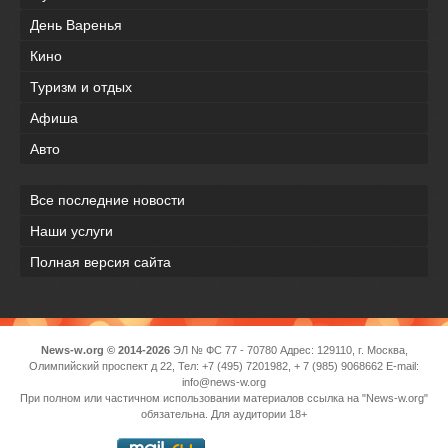
День Варенья
Кино
Туризм и отдых
Афиша
Авто
Все последние новости
Наши услуги
Полная версия сайта
News-w.org © 2014-2026
ЭЛ № ФС 77 - 70780 Адрес: 129110, г. Москва,
Олимпийский проспект д 22, Тел: +7 (495) 7201982, + 7 (985) 9068662 E-mail:
info@news-w.org
При полном или частичном использовании материалов ссылка на "News-w.org"
обязательна. Для аудитории 18+