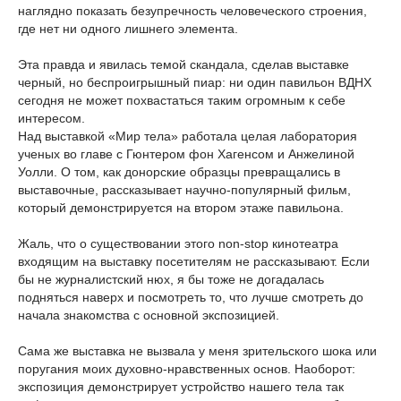
наглядно показать безупречность человеческого строения,
где нет ни одного лишнего элемента.
Эта правда и явилась темой скандала, сделав выставке
черный, но беспроигрышный пиар: ни один павильон ВДНХ
сегодня не может похвастаться таким огромным к себе
интересом.
Над выставкой «Мир тела» работала целая лаборатория
ученых во главе с Гюнтером фон Хагенсом и Анжелиной
Уолли. О том, как донорские образцы превращались в
выставочные, рассказывает научно-популярный фильм,
который демонстрируется на втором этаже павильона.
Жаль, что о существовании этого non-stop кинотеатра
входящим на выставку посетителям не рассказывают. Если
бы не журналистский нюх, я бы тоже не догадалась
подняться наверх и посмотреть то, что лучше смотреть до
начала знакомства с основной экспозицией.
Сама же выставка не вызвала у меня зрительского шока или
поругания моих духовно-нравственных основ. Наоборот:
экспозиция демонстрирует устройство нашего тела так