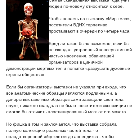
Самая скандальная выставка года учит
людей по-новому относиться к себе.
Чтобы попасть на выставку «Мир тела»,
посетители ВДНХ терпеливо
простаивают в очереди по четыре часа.
Вряд ли такое было возможно, если бы
не скандал, устроенный консервативной
частью населения, обвинившей
организаторов в циничной
демонстрации мертвых тел и попытке «разрушить духовные
скрепы общества».
Если бы организаторы выставки не указали при входе, что
все анатомические образцы являются подлинными, а
доноры выставочных образцов сами завещали свои тела
науке, никакого скандала не было: посетители экспозиции не
смогли бы отличить пластинированный мозг от его макета.
Но фишка в том и заключается, что выставка собрала
полную коллекцию реальных частей тела - от
оплодотворенной яйцеклетки до аппендикса - чтобы