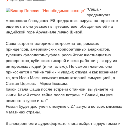
"Саша -
продвинутая
московская блондинка. Ей тридцатник, вируса на горизонте
еще нет, и она уезжает в путешествие, обещанное ей на
индийской горе Аруначале лично Шивой.
Саша встретит историков-некроэмпатов, римских
принцепсов, американских корпоративных анархистов,
турецких филологов-суфиев, российских шестнадцатых
референтов, кубинских тихарей и секс-работниц - и других
интересных людей (и не только). Но самое главное, она
прикоснется к тайне тайн - и увидит, откуда и как возникает
то, что Илон Маск называет компьютерной симуляцией, а
Святая Церковь - Мiром Божьим.
Какой стала Саша после встречи с тайной, вы узнаете из
книги. Какой стала тайна после встречи с Сашей, вы уже
немного в курсе и так".
Роман будет доступен к покупке с 27 августа во всех книжных
магазинах страны.
В электронном и аудиоформате книга выйдет в двух томах и