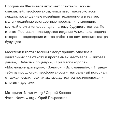
Программа Фестиваля включает спектакли, эскизы
спектаклей, перформансы, читки пьес, мастер-классы,
лекции, посвященные новейшим технологиям в театре,
мультимедийные выставочные проекты, инсталляции,
круглый стол и конференцию на тему будущего театра. По
итогам Фестиваля планируется издание Альманаха, задача
которого - подведение итогов работы по осмыслению театра
будущего.
Москвичи и гости столицы смогут принять участие в
уникальных спектаклях и программах Фестиваля: «Пиковая
дама», «Забытый поцелуй», «Три маски короля»,
«Маленькие трагедии», «Золото», «Взломанный», « Я уведу
тебя из прошлого», перформансом «Театральный историал:
от архаических практик экстаза до театра постчеловека» и
многими другими.
Материал: News-w.org / Сергей Коннов
Фото: News-w.org / Юрий Покровский.