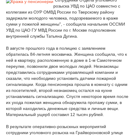
"Сотрудники Отдела уголовного
розыска УВД по ЦАО совместно с
коллегами из ОУР ОМВД России по Тверскому району
задержали молодого человека, подозреваемого в краже
сумки у пожилой женщины", - сообщила начальник ОССМИ
УВД по ЦАО ГУ МВД России по г. Москве подполковник
внутренней службы Татьяна Дугина.
В августе прошлого года в полицию с заявлением
обратилась 84-летняя москвичка. Женщина сообщила, что к
ней в квартиру, расположенную в доме в 1-м Самотечном
переулке, позвонили двое молодых людей. Незнакомцы
представились сотрудниками управляющей компании и
сказали, что необходимо установить датчики пожарной
сигнализации. Когда пенсионерка прошла в комнату с одним
из посетителей, второй незнакомец остался на кухне
устанавливать сигнализацию. Спустя некоторое время после
их ухода пожилая женщина обнаружила пропажу сумки, в
которой находились денежные средства и личные вещи.
Материальный ущерб составил 12 тысяч рублей.
В результате оперативно-розыскных мероприятий
сотрудники уголовного розыска на Грайвороновской улице