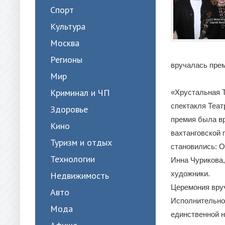
Спорт
Культура
Москва
Регионы
вручалась пре
Мир
Криминал и ЧП
«Хрустальная Т
спектакля Теат
Здоровье
премия была вр
Кино
вахтанговской 
Туризм и отдых
становились: О
Технологии
Инна Чурикова,
художники.
Недвижимость
Церемония вру
Авто
Исполнительно
Мода
единственной н