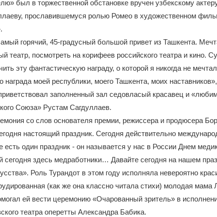
лю» был в торжественной обстановке вручен узбекскому актер
ллаеву, прославившемуся ролью Ромео в художественном филь
.
самый горячий, 45-градусный большой привет из Ташкента. Мечт
ый театр, посмотреть на корифеев российского театра и кино. 
чить эту фантастическую награду, о которой я никогда не мечтал
то награда моей республики, моего Ташкента, моих наставников»,
приветствовал заполненный зал седовласый красавец и «люби
кого Союза» Рустам Сагдуллаев.
емония со слов основателя премии, режиссера и продюсера Бо
Сегодня настоящий праздник. Сегодня действительно междунаро
е есть один праздник - он называется у нас в России Днем медик
й сегодня здесь медработники… Давайте сегодня на нашем праз
кусства». Роль Турандот в этом году исполняла невероятно крас
рудированная (как же она классно читала стихи) молодая мама 
омогал ей вести церемонию «Очарованный зритель» в исполнен
ского театра оперетты Александра Бабика.