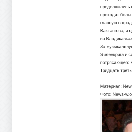
продолжались п
проходят больш
главную наград
Вахтангова, и 
во Владикавказ
За музыкальну
Эйленкрига и 
потрясающего 
Тридцать треть
Материал: New
Фото: News-w.o