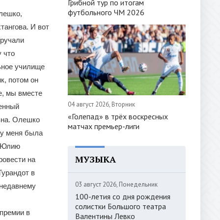
Грибной тур по итогам
футбольного ЧМ 2026
лешко,
тангова. И вот
вручали
 что
ьное училище
к, потом он
е, мы вместе
04 август 2026, Вторник
венный
«Голепад» в трёх воскресных
вна. Олешко
матчах премьер-лиги
 у меня была
л Юлию
МУЗЫКА
ровести на
Турандот в
03 август 2026, Понедельник
 недавнему
100-летия со дня рождения
солистки Большого театра
премии в
Валентины Левко