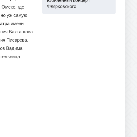
Флярковского
 Омске, где
чно уж самую
еатра имени
ения Вахтангова
ния Писарева.
тов Вадима
ательница