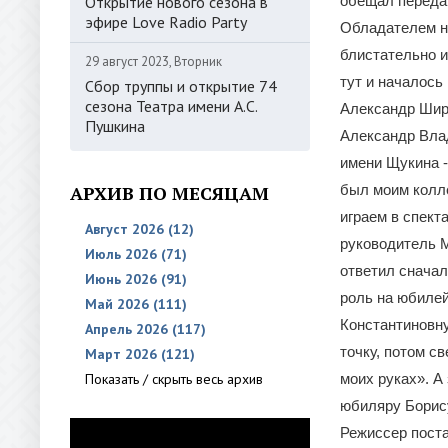
Открытие нового сезона в
обещал передат
эфире Love Radio Party
Обладателем н
блистательно и
29 август 2023, Вторник
тут и началось
Сбор труппы и открытие 74
сезона Театра имени А.С.
Александр Ширв
Пушкина
Александр Влад
имени Щукина -
АРХИВ ПО МЕСЯЦАМ
был моим колле
играем в спект
Август 2026 (12)
руководитель М
Июль 2026 (71)
ответил сначал
Июнь 2026 (91)
роль на юбиле
Май 2026 (111)
Константиновну
Апрель 2026 (117)
точку, потом св
Март 2026 (121)
Показать / скрыть весь архив
моих руках». А
юбиляру Борис
Режиссер поста