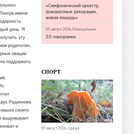
«Симфонический оркестр,
ального
грандиозные декорации,
 Театра имени
живая лошадь»
годарность
03 август 2026, Понедельник
ждый день. Я
3D-панорамки
получить эту
мои родители»,
урные овации
шла поддержать
СПОРТ
ий,
По
делал
 рук Радионова
 нашел своего
Он выдумывает
Женовач и
05 август 2026, Среда