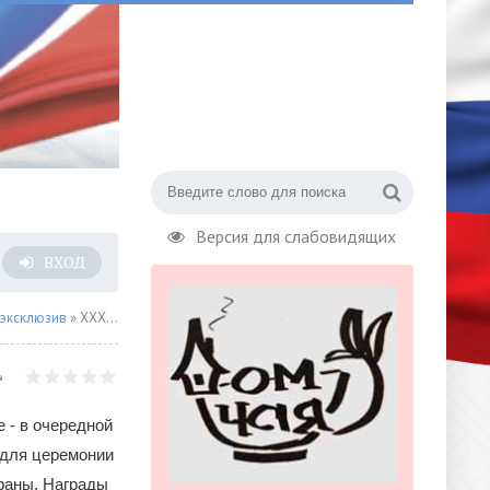
Версия для слабовидящих
ВХОД
 эксклюзив
» XXXII Церемония вручения Первой театральной премии «Хрустальная Турандот»
 - в очередной
 для церемонии
раны. Награды