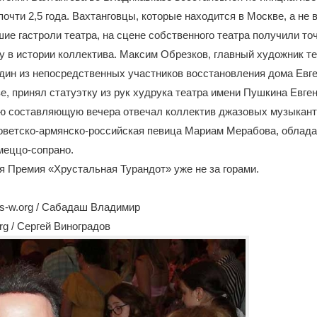
очти 2,5 года. Вахтанговцы, которые находится в Москве, а не в
ие гастроли театра, на сцене собственного театра получили то
у в истории коллектива. Максим Обрезков, главный художник т
один из непосредственных участников восстановления дома Евг
е, принял статуэтку из рук худрука театра имени Пушкина Евге
ю составляющую вечера отвечал коллектив джазовых музыкан
советско-армянско-российская певица Мариам Мерабова, облад
меццо-сопрано.
я Премия «Хрустальная Турандот» уже не за горами.
s-w.org / Сабадаш Владимир
rg / Сергей Виноградов