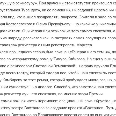
лучшую режиссуру». При вручении этой статуэтки произошел каз
устальная Турандот», ни ее помощник, ни ведущий церемонии 
лали вид, кто вышел поздравлять лауреата. Зрители в зале по г
ря Костолевского и Ольгу Прокофьеву – но какой же уникальны
иалистами. Они исполнили отрывок из того самого спектакля, а
чив награду, рассказал как на гастролях самая популярная пар
тавляла» режиссера с ними репетировать Маркеса.
лем прошедшего сезона был признан «Генерал и его семья», п
ова по историческому роману Тимура Кибирова. На сцену вышл
лаве с режиссером Светланой Земляковой – награду вручала Ел
де всего театру, который сделал все, чтобы наш спектакль сос
 Кимбирову за этот роман, который пробуждает много разных 
 ним существуешь в диалоге. Спасибо, что заметили наш спекта
» режиссер лучшего спектакля, по мнению жюри Премии.
, самая важная часть церемонии: специальный приз «Хрустальн
ктиву театра Вахтангова за создание проекта «Вахтангов. Путь
гения Вахтангова во Владикавказе восстановлен по инициативе