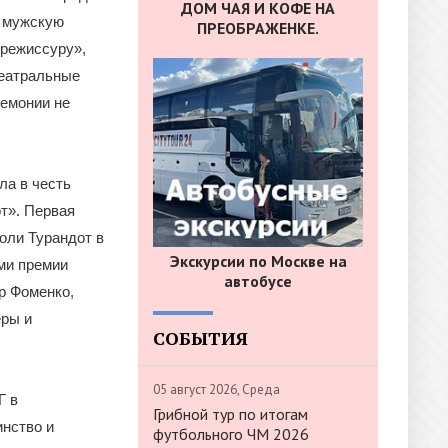
ДОМ ЧАЯ И КОФЕ НА
ю мужскую
ПРЕОБРАЖЕНКЕ.
 режиссуру»,
театральные
ремонии не
ла в честь
т». Первая
оли Турандот в
Экскурсии по Москве на
ми премии
автобусе
р Фоменко,
еры и
СОБЫТИЯ
05 август 2026, Среда
Г в
Грибной тур по итогам
инство и
футбольного ЧМ 2026