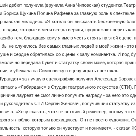
ший дебют получила (вручала Анна Чиповская) студентка Театр
и Бориса Щукина Полина Рафеева за главную роль в спектакле
аршавская мелодия». «Я хотела бы высказать бесконечную бла
, людям, которые в меня всегда верили, продолжают верить ка
пасибо тем, благодаря кому я имею честь стоять на этой сцене, 
 бы не случилось без самых главных людей в моей жизни - это 
 душе и сердце обратилась со сцены к залу номинантка. И под б
молично передала букет и статуэтку своей маме, которая при
нии, и убежала на Симоновскую сцену играть спектакль.
Турандот» за лучшую сценографию получил Александр Боровск
ктакль «Лабарданс» в Студии театрального искусства (СТИ). 
ричине лауреат не смог лично получить награду - за него это с
й руководитель СТИ Сергей Женовач, получивший статуэтку из
овича. «Хочу сказать, что я счастливый режиссер, потому что я
орого я люблю, которым восхищаюсь. Он не просто художник. 
альность, которую только он чувствует и понимает», - сказал 