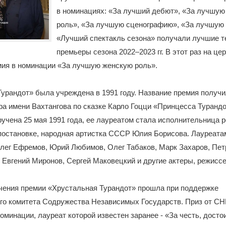
в номинациях: «За лучший дебют», «За лучшу
роль», «За лучшую сценографию», «За лучшую
«Лучший спектакль сезона» получали лучшие 
премьеры сезона 2022–2023 гг. В этот раз на це
мия в номинации «За лучшую женскую роль».
урандот» была учреждена в 1991 году. Название премия получи
ра имени Вахтангова по сказке Карло Гоцци «Принцесса Турандо
учена 25 мая 1991 года, ее лауреатом стала исполнительница р
постановке, народная артистка СССР Юлия Борисова. Лауреата
лег Ефремов, Юрий Любимов, Олег Табаков, Марк Захаров, Пет
 Евгений Миронов, Сергей Маковецкий и другие актеры, режисс
чения премии «Хрустальная Турандот» прошла при поддержке
го комитета Содружества Независимых Государств. Приз от СН
оминации, лауреат которой известен заранее - «За честь, досто