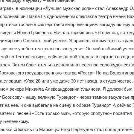
ь награду лауреату – все поверили.
аграды в номинации «Лучшая мужская роль» стал Александр О
сполнивший Павла I в одноименном спектакле театра имени Вах
 противостояние в «актерстве и импровизации»: награду актеру 
индт и Нонна Гришаева. Начал старейшина: «Я пришел, потому
имирович Олешко - мой ученик. Я пришел, потому что театрал
 лучшее учебно-театральное заведение. Он мой любимый учени
гой по Театру сатиры, сейчас он мой коллега и партнер по сцен
акле». Затем блистательно исполнила песенное соло художест
осковского государственного театра «Роста» Нонна Валентино
а словами: «Уже 28 или уже даже 30 лет назад, в студенчестве,
йном вечере Михаила Александровича Ульянова. Я должен бы
 Борисову - нашу великую Турандот - через темное закулисье п
ет на нее, и она выбегала на сцену в образе Турандот. А сейчас 
 затем и песней «Есть только миг», которую «попутно» посвятил
у Беленькому.
новки «Любовь по Маркесу» Егор Перегудов стал обладателем 