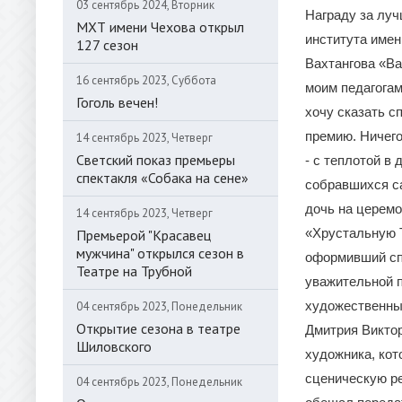
03 сентябрь 2024, Вторник
Награду за луч
МХТ имени Чехова открыл
института имен
127 сезон
Вахтангова «В
16 сентябрь 2023, Суббота
моим педагогам
Гоголь вечен!
хочу сказать с
премию. Ничего
14 сентябрь 2023, Четверг
Светский показ премьеры
- с теплотой в
спектакля «Собака на сене»
собравшихся са
дочь на церемо
14 сентябрь 2023, Четверг
«Хрустальную 
Премьерой "Красавец
мужчина" открылся сезон в
оформивший спе
Театре на Трубной
уважительной п
художественны
04 сентябрь 2023, Понедельник
Открытие сезона в театре
Дмитрия Виктор
Шиловского
художника, кот
сценическую ре
04 сентябрь 2023, Понедельник