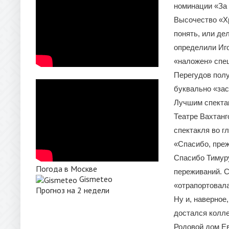
номинации «За 
Высочество «Хр
понять, или де
определили Иго
«наложен» спец
Перегудов полу
буквально «зас
Лучшим спектак
Театре Вахтанг
спектакля во г
«Спасибо, преж
Спасибо Тимуру
Погода в Москве
переживаний. С
Gismeteo
«отрапортовала
Прогноз на 2 недели
Ну и, наверное
достался колле
Родовой дом Ев