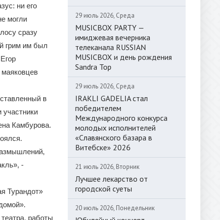
ус: ни его
29 июль 2026, Среда
не могли
MUSICBOX PARTY —
олосу сразу
имиджевая вечерника
й грим им был
телеканала RUSSIAN
MUSICBOX и день рождения
 Егор
Sandra Top
а маяковцев
29 июль 2026, Среда
IRAKLI GADELIA стал
оставленный в
победителем
и участники
Международного конкурса
ена Камбурова.
молодых исполнителей
«Славянского базара в
тоялся.
Витебске» 2026
размышлений,
кль», -
21 июль 2026, Вторник
Лучшее лекарство от
городской суеты
ая Турандот»
 домой».
20 июль 2026, Понедельник
 театра, работы
Юбилейный концерт