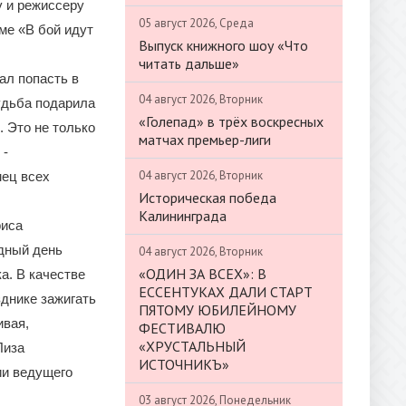
у и режиссеру
05 август 2026, Среда
ме «В бой идут
Выпуск книжного шоу «Что
читать дальше»
ал попасть в
04 август 2026, Вторник
Судьба подарила
«Голепад» в трёх воскресных
. Это не только
матчах премьер-лиги
 -
04 август 2026, Вторник
мец всех
Историческая победа
Калининграда
риса
дный день
04 август 2026, Вторник
«ОДИН ЗА ВСЕХ»: В
а. В качестве
ЕССЕНТУКАХ ДАЛИ СТАРТ
днике зажигать
ПЯТОМУ ЮБИЛЕЙНОМУ
ивая,
ФЕСТИВАЛЮ
«ХРУСТАЛЬНЫЙ
Лиза
ИСТОЧНИКЪ»
ии ведущего
03 август 2026, Понедельник