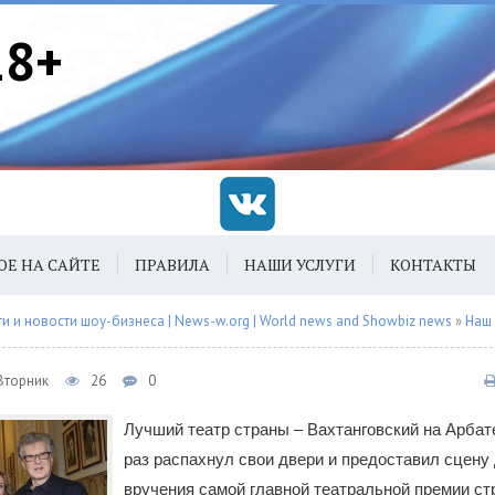
18+
ОЕ НА САЙТЕ
ПРАВИЛА
НАШИ УСЛУГИ
КОНТАКТЫ
 и новости шоу-бизнеса | News-w.org | World news and Showbiz news
»
Наш
 Вторник
26
0
Лучший театр страны – Вахтанговский на Арбате
раз распахнул свои двери и предоставил сцену
вручения самой главной театральной премии ст