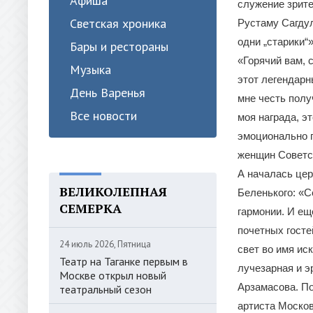
Афиша
служение зрите
Светская хроника
Рустаму Сагду
одни „старики“»
Бары и рестораны
«Горячий вам, 
Музыка
этот легендарн
День Варенья
мне честь полу
Все новости
моя награда, э
эмоционально 
женщин Советс
А началась цер
ВЕЛИКОЛЕПНАЯ
Беленького: «
СЕМЕРКА
гармонии. И ещ
почетных госте
24 июль 2026, Пятница
свет во имя ис
Театр на Таганке первым в
лучезарная и э
Москве открыл новый
Арзамасова. П
театральный сезон
артиста Москов