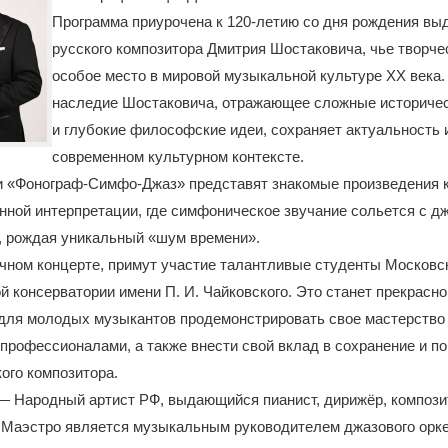
Программа приурочена к 120-летию со дня рождения в
русского композитора Дмитрия Шостаковича, чье творче
особое место в мировой музыкальной культуре XX века
наследие Шостаковича, отражающее сложные историче
и глубокие философские идеи, сохраняет актуальность 
современном культурном контексте.
и «Фонограф-Симфо-Джаз» представят знакомые произведения 
нной интерпретации, где симфоническое звучание сольется с д
, рождая уникальный «шум времени».
чном концерте, примут участие талантливые студенты Московс
й консерватории имени П. И. Чайковского. Это станет прекрасно
для молодых музыкантов продемонстрировать свое мастерство 
профессионалами, а также внести свой вклад в сохранение и п
ого композитора.
— Народный артист РФ, выдающийся пианист, дирижёр, компози
 Маэстро является музыкальным руководителем джазового орк