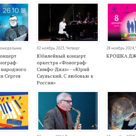
 Понедельник
02 ноябрь 2023, Четверг
28 ноябрь 2024,
онцерт
Юбилейный концерт
КРОШКА Д
нограф-
оркестра «Фонограф-
 народного
Симфо-Джаз» - «Юрий
ии Сергея
Саульский. С любовью к
России»