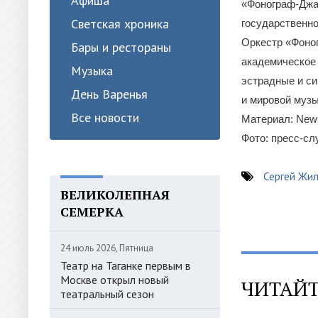
Афиша
«Фонограф-Джаз
Светская хроника
государственно
Оркестр «Фоног
Бары и рестораны
академическое 
Музыка
эстрадные и си
День Варенья
и мировой музы
Все новости
Материал: New
Фото: пресс-с
Сергей Жи
ВЕЛИКОЛЕПНАЯ
СЕМЕРКА
24 июль 2026, Пятница
Театр на Таганке первым в
Москве открыл новый
ЧИТАЙТ
театральный сезон