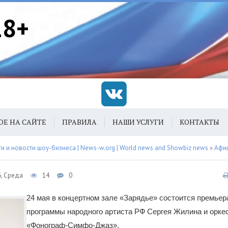
18+
ОЕ НА САЙТЕ
ПРАВИЛА
НАШИ УСЛУГИ
КОНТАКТЫ
 и новости шоу-бизнеса | News-w.org | World news and Showbiz news
»
Афи
6, Среда
14
0
24 мая в концертном зале «Зарядье» состоится премьер
программы народного артиста РФ Сергея Жилина и орке
«Фонограф-Симфо-Джаз».