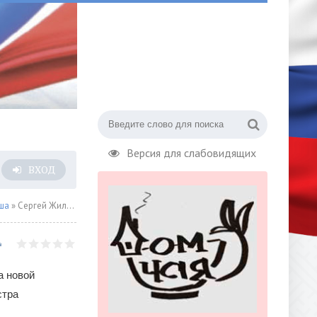
Версия для слабовидящих
ВХОД
ша
» Сергей Жилин и оркестр «Фонограф-Симфо-Джаз» представят программу «Шум времени», приуроченную к 120-летию со дня рождения Дмитрия Шостаковича
а новой
стра