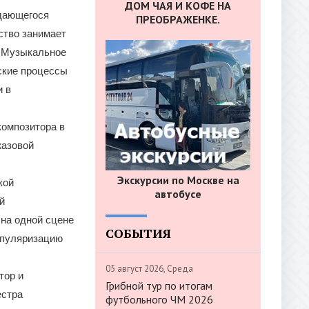
ДОМ ЧАЯ И КОФЕ НА
ыдающегося
ПРЕОБРАЖЕНКЕ.
ство занимает
. Музыкальное
ские процессы
и в
композитора в
жазовой
Экскурсии по Москве на
кой
автобусе
й
на одной сцене
СОБЫТИЯ
опуляризацию
05 август 2026, Среда
тор и
Грибной тур по итогам
естра
футбольного ЧМ 2026