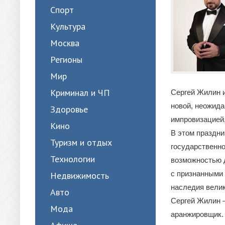
Спорт
Культура
Москва
Регионы
Мир
Криминал и ЧП
Сергей Жилин 
новой, неожида
Здоровье
импровизацией
Кино
В этом праздни
Туризм и отдых
государственно
Технологии
возможностью 
с признанными 
Недвижимость
наследия велик
Авто
Сергей Жилин 
Мода
аранжировщик.