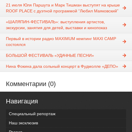
21 июля Юля Паршута и Марк Тишман выступят на крыше
ROOF PLACE с дуэтной программой “Любил Маяковский”
«ШАЛЯПИН-ФЕСТИВАЛЬ»: выступления артистов,
экскурсии, занятия для детей, выставки и кинопоказ
Первый в истории радио MAXIMUM кемпинг MAXI CAMP
состоялся
БОЛЬШОЙ ФЕСТИВАЛЬ «УДАЧНЫЕ ПЕСНИ»
Нина Фокина дала сольный концерт в Фудмолле «ДЕПО»
Комментарии (0)
Навигация
Специальный репортаж
Наш эксклюзив
Россия