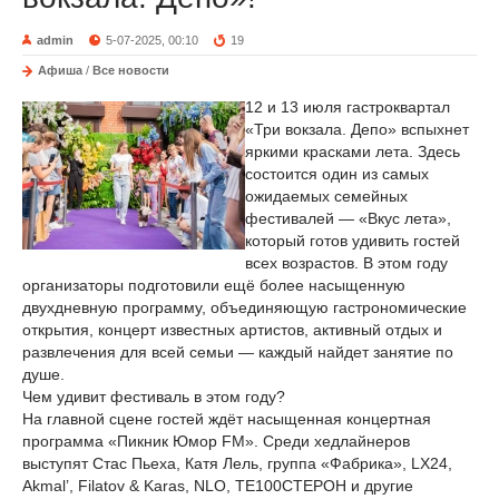
admin
5-07-2025, 00:10
19
Афиша
/
Все новости
12 и 13 июля гастроквартал
«Три вокзала. Депо» вспыхнет
яркими красками лета. Здесь
состоится один из самых
ожидаемых семейных
фестивалей — «Вкус лета»,
который готов удивить гостей
всех возрастов. В этом году
организаторы подготовили ещё более насыщенную
двухдневную программу, объединяющую гастрономические
открытия, концерт известных артистов, активный отдых и
развлечения для всей семьи — каждый найдет занятие по
душе.
Чем удивит фестиваль в этом году?
На главной сцене гостей ждёт насыщенная концертная
программа «Пикник Юмор FM». Среди хедлайнеров
выступят Стас Пьеха, Катя Лель, группа «Фабрика», LX24,
Akmal’, Filatov & Karas, NLO, ТЕ100СТЕРОН и другие