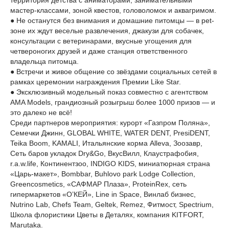
территория детства с аниматорами, занимательными
мастер-классами, зоной квестов, головоломок и аквагримом.
● Не останутся без внимания и домашние питомцы — в pet-
зоне их ждут веселые развлечения, джакузи для собачек,
консультации с ветеринарами, вкусные угощения для
четвероногих друзей и даже станция ответственного
владельца питомца.
● Встречи и живое общение со звёздами социальных сетей в
рамках церемонии награждения Премии Like Star.
● Эксклюзивный модельный показ совместно с агентством
AMA Models, грандиозный розыгрыш более 1000 призов — и
это далеко не всё!
Среди партнеров мероприятия: курорт «Газпром Поляна»,
Семечки Джинн, GLOBAL WHITE, WATER DENT, PresiDENT,
Teika Boom, KAMALI, Итальянские корма Alleva, Зоозавр,
Сеть баров укладок Dry&Go, ВкусВилл, Клаустрафобия,
r.a.w.life, Континентзоо, INDIGO KIDS, миниатюрная страна
«Царь-макет», Bombbar, Buhlovo park Lodge Collection,
Greencosmetics, «САФМАР Плаза», ProteinRex, сеть
гипермаркетов «О’КЕЙ», Line in Space, Винлаб бизнес,
Nutrino Lab, Chefs Team, Geltek, Remez, Фитмост, Spectrium,
Школа флористики Цветы в Деталях, компания KITFORT,
Marutaka.