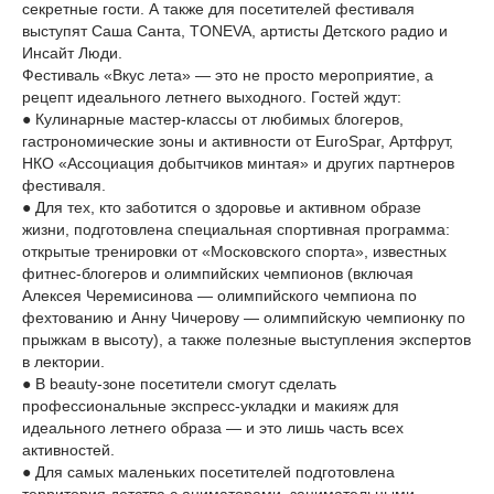
секретные гости. А также для посетителей фестиваля
выступят Саша Санта, TONEVA, артисты Детского радио и
Инсайт Люди.
Фестиваль «Вкус лета» — это не просто мероприятие, а
рецепт идеального летнего выходного. Гостей ждут:
● Кулинарные мастер-классы от любимых блогеров,
гастрономические зоны и активности от EuroSpar, Артфрут,
НКО «Ассоциация добытчиков минтая» и других партнеров
фестиваля.
● Для тех, кто заботится о здоровье и активном образе
жизни, подготовлена специальная спортивная программа:
открытые тренировки от «Московского спорта», известных
фитнес-блогеров и олимпийских чемпионов (включая
Алексея Черемисинова — олимпийского чемпиона по
фехтованию и Анну Чичерову — олимпийскую чемпионку по
прыжкам в высоту), а также полезные выступления экспертов
в лектории.
● В beauty-зоне посетители смогут сделать
профессиональные экспресс-укладки и макияж для
идеального летнего образа — и это лишь часть всех
активностей.
● Для самых маленьких посетителей подготовлена