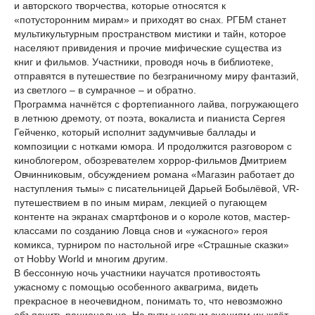
и авторского творчества, которые относятся к
«потусторонним мирам» и приходят во снах. РГБМ станет
мультикультурным пространством мистики и тайн, которое
населяют привидения и прочие мифические существа из
книг и фильмов. Участники, проводя ночь в библиотеке,
отправятся в путешествие по безграничному миру фантазий,
из светлого – в сумрачное – и обратно.
Программа начнётся с фортепианного лайва, погружающего
в летнюю дремоту, от поэта, вокалиста и пианиста Сергея
Гейченко, который исполнит задумчивые баллады и
композиции с нотками юмора. И продолжится разговором с
киноблогером, обозревателем хоррор-фильмов Дмитрием
Овчинниковым, обсуждением романа «Магазин работает до
наступления тьмы» с писательницей Дарьей Бобылёвой, VR-
путешествием в по иным мирам, лекцией о пугающем
контенте на экранах смартфонов и о короле котов, мастер-
классами по созданию Ловца снов и «ужасного» героя
комикса, турниром по настольной игре «Страшные сказки»
от Hobby World и многим другим.
В бессонную ночь участники научатся противостоять
ужасному с помощью особенного аквагрима, видеть
прекрасное в неочевидном, понимать то, что невозможно