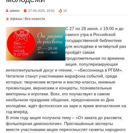
admin
27-06-2025, 19:52
15
Афиша
/
Все новости
С 27 по 28 июня, с 19:00 и до
самого утра в Российской
государственной библиотеке
для молодёжи в четвёртый раз
пройдёт самая
продолжительная по времени
акция, популяризирующая
интеллектуальный досуг и чтение, – «Бессонница в РГБМ».
Читатели станут участниками марафона событий, среди
которых: творческие встречи и мастер-классы, книжные
презентации, вернисажи и концерты, познавательные
викторины и игротеки. Всех, кто поучаствует в самом
необычном празднике общения, приуроченном ко Дню
молодёжи, ждёт фотосессия на заре и яркие впечатления на
год вперёд.
В этом году акция получила тему – «От заката до рассвета:
фольклорная демонология». Приглашённые эксперты
вместе участниками акции переосмыслят сюжеты народного