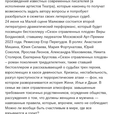
произведений известных современных писателей (в
исполнении артистов Театра), которые наконец-то получат
возможность задать автору вопросы и попробуют
разобраться в сюжетах своих литературных судеб.
24 июня на Малой сцене Маяковки состоится второй
литературно-драматический перформанс, который будет
посвящен бестселлеру «Сезон отравленных плодов» Веры
Богдановой, ставшему лауреатом Московской Арт-Премии
2023 года. Режиссер Егор Перегудов. В ролях: Анастасия
Мишина, Юлия Силаева, Мария Фортунатова, Юрий
Соколов, Ярослав Леонов, Александра Маховикова, Никита
Столяров, Екатерина Круглова.«Сезон отравленных плодов»
– роман поколения тридцатилетних, также ставший
бестселлером и рассказывающий о судьбах трех героев,
взрослеющих в хаосе девяностых. Кризисы, нестабильность,
разгул преступности и террористические атаки — фон, на
котором разворачивается история Жени, Ильи и Даши. В
семье же своя отравленная атмосфера: завышенные
требования токсичных родственников, осуждение общества,
рассуждения о том, что должны женщина и мужчина —
навязанные правила, которые, впрочем, никто не соблюдает.
Можно ли вообще быть счастливым в мире, где все
взрывается и горит?