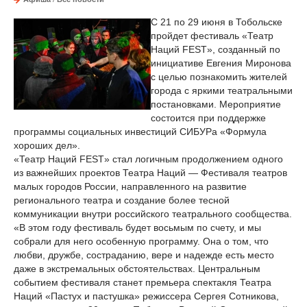
С 21 по 29 июня в Тобольске
пройдет фестиваль «Театр
Наций FEST», созданный по
инициативе Евгения Миронова
с целью познакомить жителей
города с яркими театральными
постановками. Мероприятие
состоится при поддержке
программы социальных инвестиций СИБУРа «Формула
хороших дел».
«Театр Наций FEST» стал логичным продолжением одного
из важнейших проектов Театра Наций — Фестиваля театров
малых городов России, направленного на развитие
регионального театра и создание более тесной
коммуникации внутри российского театрального сообщества.
«В этом году фестиваль будет восьмым по счету, и мы
собрали для него особенную программу. Она о том, что
любви, дружбе, состраданию, вере и надежде есть место
даже в экстремальных обстоятельствах. Центральным
событием фестиваля станет премьера спектакля Театра
Наций «Пастух и пастушка» режиссера Сергея Сотникова,