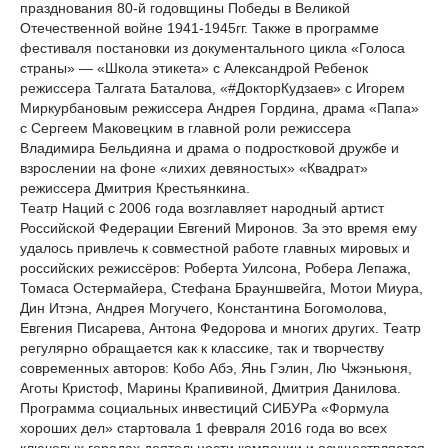
празднования 80-й годовщины Победы в Великой
Отечественной войне 1941-1945гг. Также в программе
фестиваля постановки из документального цикла «Голоса
страны» — «Школа этикета» с Александрой Ребенок
режиссера Талгата Баталова, «#ДокторКудзаев» с Игорем
Миркурбановым режиссера Андрея Гордина, драма «Папа»
с Сергеем Маковецким в главной роли режиссера
Владимира Бельдияна и драма о подростковой дружбе и
взрослении на фоне «лихих девяностых» «Квадрат»
режиссера Дмитрия Крестьянкина.
Театр Наций с 2006 года возглавляет народный артист
Российской Федерации Евгений Миронов. За это время ему
удалось привлечь к совместной работе главных мировых и
российских режиссёров: Роберта Уилсона, Робера Лепажа,
Томаса Остермайера, Стефана Брауншвейга, Мотои Миура,
Дин Итэна, Андрея Могучего, Константина Богомолова,
Евгения Писарева, Антона Федорова и многих других. Театр
регулярно обращается как к классике, так и творчеству
современных авторов: Кобо Абэ, Янь Гэлин, Лю Чжэньюня,
Аготы Кристоф, Марины Крапивиной, Дмитрия Данилова.
Программа социальных инвестиций СИБУРа «Формула
хороших дел» стартовала 1 февраля 2016 года во всех