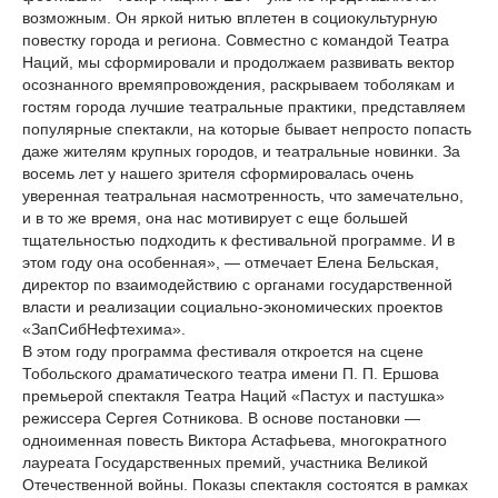
возможным. Он яркой нитью вплетен в социокультурную
повестку города и региона. Совместно с командой Театра
Наций, мы сформировали и продолжаем развивать вектор
осознанного времяпровождения, раскрываем тоболякам и
гостям города лучшие театральные практики, представляем
популярные спектакли, на которые бывает непросто попасть
даже жителям крупных городов, и театральные новинки. За
восемь лет у нашего зрителя сформировалась очень
уверенная театральная насмотренность, что замечательно,
и в то же время, она нас мотивирует с еще большей
тщательностью подходить к фестивальной программе. И в
этом году она особенная», — отмечает Елена Бельская,
директор по взаимодействию с органами государственной
власти и реализации социально-экономических проектов
«ЗапСибНефтехима».
В этом году программа фестиваля откроется на сцене
Тобольского драматического театра имени П. П. Ершова
премьерой спектакля Театра Наций «Пастух и пастушка»
режиссера Сергея Сотникова. В основе постановки —
одноименная повесть Виктора Астафьева, многократного
лауреата Государственных премий, участника Великой
Отечественной войны. Показы спектакля состоятся в рамках