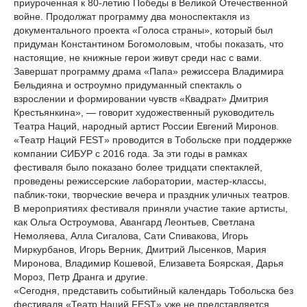
приуроченная к 80-летию Победы в Великой Отечественной
войне. Продолжат программу два моноспектакля из
документального проекта «Голоса страны», который был
придуман Константином Богомоловым, чтобы показать, что
настоящие, не книжные герои живут среди нас с вами.
Завершат программу драма «Папа» режиссера Владимира
Бельдияна и остроумно придуманный спектакль о
взрослении и формировании чувств «Квадрат» Дмитрия
Крестьянкина», — говорит художественный руководитель
Театра Наций, народный артист России Евгений Миронов.
«Театр Наций FEST» проводится в Тобольске при поддержке
компании СИБУР с 2016 года. За эти годы в рамках
фестиваля было показано более тридцати спектаклей,
проведены режиссерские лаборатории, мастер-классы,
паблик-токи, творческие вечера и праздник уличных театров.
В мероприятиях фестиваля приняли участие такие артисты,
как Ольга Остроумова, Авангард Леонтьев, Светлана
Немоляева, Алла Сигалова, Сати Спивакова, Игорь
Миркурбанов, Игорь Верник, Дмитрий Лысенков, Мария
Миронова, Владимир Кошевой, Елизавета Боярская, Дарья
Мороз, Петр Дранга и другие.
«Сегодня, представить событийный календарь Тобольска без
фестиваля «Театр Наций FEST» уже не представляется