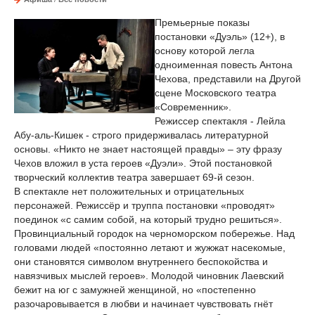
Премьерные показы
постановки «Дуэль» (12+), в
основу которой легла
одноименная повесть Антона
Чехова, представили на Другой
сцене Московского театра
«Современник».
Режиссер спектакля - Лейла
Абу-аль-Кишек - строго придерживалась литературной
основы. «Никто не знает настоящей правды» – эту фразу
Чехов вложил в уста героев «Дуэли». Этой постановкой
творческий коллектив театра завершает 69-й сезон.
В спектакле нет положительных и отрицательных
персонажей. Режиссёр и труппа постановки «проводят»
поединок «с самим собой, на который трудно решиться».
Провинциальный городок на черноморском побережье. Над
головами людей «постоянно летают и жужжат насекомые,
они становятся символом внутреннего беспокойства и
навязчивых мыслей героев». Молодой чиновник Лаевский
бежит на юг с замужней женщиной, но «постепенно
разочаровывается в любви и начинает чувствовать гнёт