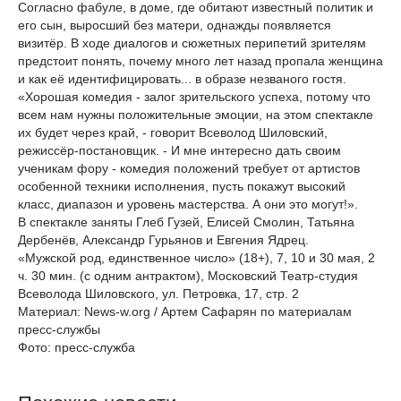
Согласно фабуле, в доме, где обитают известный политик и
его сын, выросший без матери, однажды появляется
визитёр. В ходе диалогов и сюжетных перипетий зрителям
предстоит понять, почему много лет назад пропала женщина
и как её идентифицировать... в образе незваного гостя.
«Хорошая комедия - залог зрительского успеха, потому что
всем нам нужны положительные эмоции, на этом спектакле
их будет через край, - говорит Всеволод Шиловский,
режиссёр-постановщик. - И мне интересно дать своим
ученикам фору - комедия положений требует от артистов
особенной техники исполнения, пусть покажут высокий
класс, диапазон и уровень мастерства. А они это могут!».
В спектакле заняты Глеб Гузей, Елисей Смолин, Татьяна
Дербенёв, Александр Гурьянов и Евгения Ядрец.
«Мужской род, единственное число» (18+), 7, 10 и 30 мая, 2
ч. 30 мин. (с одним антрактом), Московский Театр-студия
Всеволода Шиловского, ул. Петровка, 17, стр. 2
Материал: News-w.org / Артем Сафарян по материалам
пресс-службы
Фото: пресс-служба