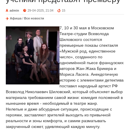
admin
29-04-2025, 21:04
15
Афиша
/
Все новости
7, 10 и 30 мая в Московском
Театре-студии Всеволода
Шиловского состоятся
премьерные показы спектакля
«Мужской род, единственное
число», созданного по
одноимённой пьесе французских
авторов Жан-Жака Брикера и
Мориса Ласега. Анекдотичную
историю с элементами детектива
поставил народный артист РФ
Всеволод Николаевич Шиловский, который объясняет выбор
материала требованием самой жизни: комедия положений в
нынешнее время - необходимый в театре жанр.
Нелепые и даже абсурдные ситуации, происходящие с
героями, заставляют зрителей выходить из привычной
реальности и зоны комфорта, и самим разматывать
закрученный сюжет, удивляющий каждую минуту.