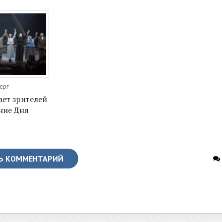
ерг
ет зрителей
ние Дня
Ь КОММЕНТАРИЙ