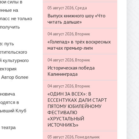
вои силы в
05 август 2026, Среда
енные на
Выпуск книжного шоу «Что
ласс не только
читать дальше»
 получить
04 август 2026, Вторник
«Голепад» в трёх воскресных
: путь
матчах премьер-лиги
етительского
04 август 2026, Вторник
й культурного
Историческая победа
лектория
Калининграда
. Автор более
04 август 2026, Вторник
«ОДИН ЗА ВСЕХ»: В
ановича
ЕССЕНТУКАХ ДАЛИ СТАРТ
ходятся в
ПЯТОМУ ЮБИЛЕЙНОМУ
 бывший Клуб
ФЕСТИВАЛЮ
«ХРУСТАЛЬНЫЙ
ИСТОЧНИКЪ»
 театра
03 август 2026, Понедельник