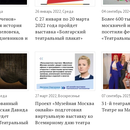
да
26 январь 2022, Среда
04 сентябрь 202
еченов»
С 27 января по 20 марта
Более 600 т
я история
2022 года пройдет
москвичей и
человека,
выставка «Болгарский
посетили фе
 дневников и
театральный плакат»
«Театральны
реда
27 март 2022, Воскресенье
07 сентябрь 2023
ованный
Проект «Музейная Москва
31-й театра
ская Давида
онлайн» подготовил
Театре на М
удет
виртуальную выставку ко
 Театральный
Всемирному дню театра