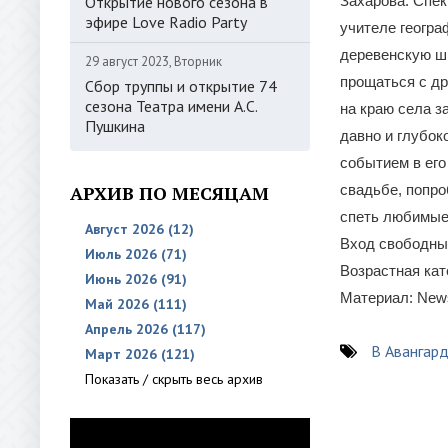
Открытие нового сезона в
Захарова. Спе
эфире Love Radio Party
учителе геогра
деревенскую шк
29 август 2023, Вторник
прощаться с др
Сбор труппы и открытие 74
сезона Театра имени А.С.
на краю села 
Пушкина
давно и глубо
событием в его
АРХИВ ПО МЕСЯЦАМ
свадьбе, попро
спеть любимые 
Август 2026 (12)
Вход свободны
Июль 2026 (71)
Возрастная кат
Июнь 2026 (91)
Материал: New
Май 2026 (111)
Апрель 2026 (117)
В Авангар
Март 2026 (121)
Показать / скрыть весь архив