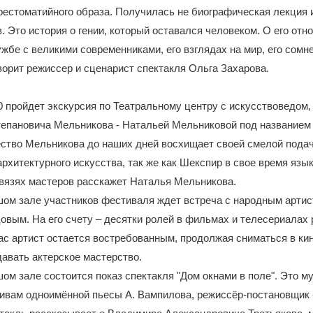
естоматийного образа. Получилась не биографическая лекция и
. Это история о гении, который оставался человеком. О его отн
ужбе с великими современниками, его взглядах на мир, его сомн
ворит режиссер и сценарист спектакля Ольга Захарова.
00 пройдет экскурсия по Театральному центру с искусствоведом,
тепановича Мельникова - Натальей Мельниковой под названием
ество Мельникова до наших дней восхищает своей смелой подач
архитектурного искусства, так же как Шекспир в свое время язы
вязях мастеров расскажет Наталья Мельникова.
шом зале участников фестиваля ждет встреча с народным арти
вым. На его счету – десятки ролей в фильмах и телесериалах
ас артист остается востребованным, продолжая сниматься в кин
давать актерское мастерство.
шом зале состоится показ спектакля "Дом окнами в поле". Это 
ивам одноимённой пьесы А. Вампилова, режиссёр-постановщик 