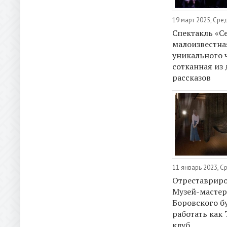
19 март 2025, Сре
Спектакль «С
малоизвестна
уникального 
сотканная из
рассказов
11 январь 2023, С
Отреставрир
Музей-мастер
Боровского б
работать как
клуб