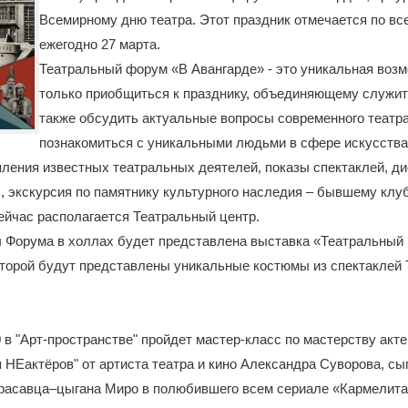
Всемирному дню театра. Этот праздник отмечается по вс
ежегодно 27 марта.
Театральный форум «В Авангарде» - это уникальная возм
только приобщиться к празднику, объединяющему служите
также обсудить актуальные вопросы современного театра
познакомиться с уникальными людьми в сфере искусства
ления известных театральных деятелей, показы спектаклей, ди
, экскурсия по памятнику культурного наследия – бывшему клу
сейчас располагается Театральный центр.
ы Форума в холлах будет представлена выставка «Театральный 
оторой будут представлены уникальные костюмы из спектаклей 
00 в "Арт-пространстве" пройдет мастер-класс по мастерству акт
 НЕактёров" от артиста театра и кино Александра Суворова, сы
красавца–цыгана Миро в полюбившего всем сериале «Кармелита