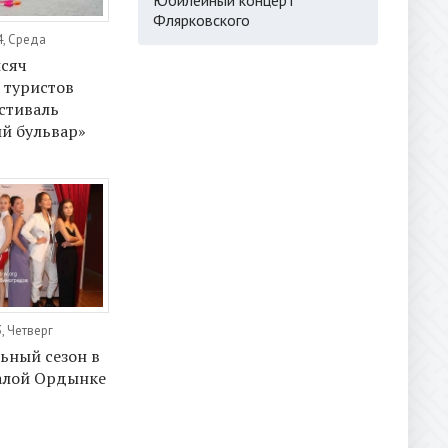
Флярковского
4, Среда
ысяч
 туристов
стиваль
й бульвар»
, Четверг
льный сезон в
алой Ордынке