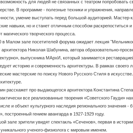
возможность для людей не связанных с театром попробовать с
ерстве. В программе - полезные техники и упражнения, направл
нности, умение выступать перед большой аудиторией. Мастер-к
ские навыки, но и станет отличным способом раскрепоститься и
т магического творческого процесса.
00 в Малом зале посетителей форума ожидает лекция "Мельников
т архитектора Николая Шабунина, автора образовательно-просв
ектурно», выпускника МАрхИ, который занимается реставрацие
едует историю и современность архитектуры. В рамках своего 
еские мастерские по поиску Нового Русского Стиля в искусстве
рхитектуре.
ин расскажет про выдающегося архитектора Константина Степ
актически все реализованные творения «Советского Гауди» на
числе и объект культурного наследия регионального значения -
», построенный гением авангарда в 1927-1929 году.
шой зале зрители увидят спектакль «Сеченов», первая в истории
 уникального ученого-физиолога с мировым именем.