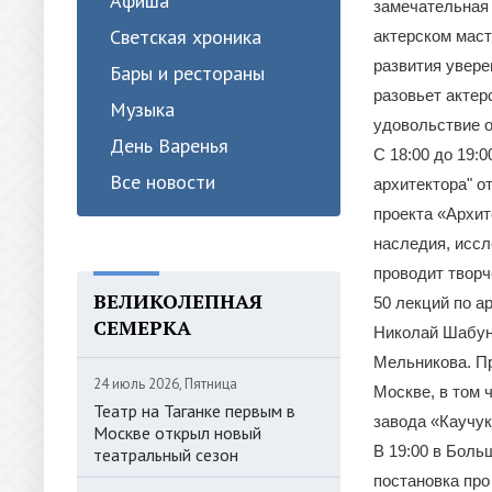
Афиша
замечательная 
Светская хроника
актерском маст
развития увере
Бары и рестораны
разовьет актер
Музыка
удовольствие о
День Варенья
С 18:00 до 19:
Все новости
архитектора" о
проекта «Архит
наследия, иссл
проводит творч
ВЕЛИКОЛЕПНАЯ
50 лекций по а
СЕМЕРКА
Николай Шабун
Мельникова. Пр
24 июль 2026, Пятница
Москве, в том 
Театр на Таганке первым в
завода «Каучук
Москве открыл новый
В 19:00 в Боль
театральный сезон
постановка про