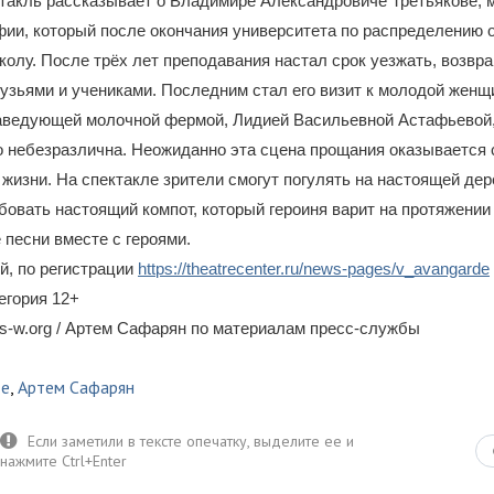
ктакль рассказывает о Владимире Александровиче Третьякове,
фии, который после окончания университета по распределению о
олу. После трёх лет преподавания настал срок уезжать, возвра
узьями и учениками. Последним стал его визит к молодой женщ
заведующей молочной фермой, Лидией Васильевной Астафьевой,
ко небезразлична. Неожиданно эта сцена прощания оказываетс
 жизни. На спектакле зрители смогут погулять на настоящей де
бовать настоящий компот, который героиня варит на протяжении
песни вместе с героями.
й, по регистрации
https://theatrecenter.ru/news-pages/v_avangarde
егория 12+
s-w.org / Артем Сафарян по материалам пресс-службы
де
,
Артем Сафарян