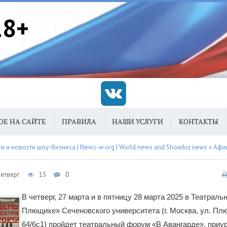
18+
ОЕ НА САЙТЕ
ПРАВИЛА
НАШИ УСЛУГИ
КОНТАКТЫ
 и новости шоу-бизнеса | News-w.org | World news and Showbiz news
»
Афи
Четверг
15
0
В четверг, 27 марта и в пятницу 28 марта 2025 в Театрал
Плющихе» Сеченовского университета (г. Москва, ул. Плю
64/6с1) пройдет театральный форум «В Авангарде», приу