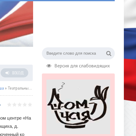
Версия для слабовидящих
ВХОД
ша
» Театральный форум «В Авангарде» В честь Всемирного дня театра
ьном центре «На
щиха, д.
роченный ко