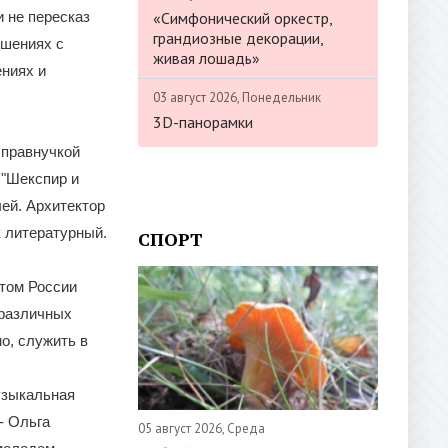
«Симфонический оркестр,
 не пересказ
грандиозные декорации,
ошениях с
живая лошадь»
ениях и
03 август 2026, Понедельник
3D-панорамки
 правнучкой
 "Шекспир и
ей. Архитектор
к литературный.
СПОРТ
стом России
 различных
о, служить в
музыкальная
- Ольга
05 август 2026, Среда