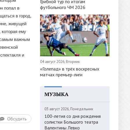
 молодом
Грибной тур по итогам
футбольного ЧМ 2026
н попал в
щаться в город,
ине, живущей
 которая ему
я самым важным
ревенской
 спектакля и
04 август 2026, Вторник
«Голепад» в трёх воскресных
матчах премьер-лиги
МУЗЫКА
03 август 2026, Понедельник
100-летия со дня рождения
Обсудить
солистки Большого театра
Валентины Левко