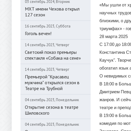
03 сентябрь 2024, Вторник
«Мы ушли от хр
МХТ имени Чехова открыл
научных трудов
127 сезон
близкими, о др
16 сентябрь 2023, Суббота
триумфах» - го
Гоголь вечен!
28 марта 2025
С 17:00 до 18:
14 сентябрь 2023, Четверг
Светский показ премьеры
Константина С
спектакля «Собака на сене»
Каучук". Творч
обогатил язык 
14 сентябрь 2023, Четверг
О невидимых с
Премьерой "Красавец
мужчина" открылся сезон в
В 18:00 в Боль
Театре на Трубной
Дмитрием Певцо
жанров. И сейч
04 сентябрь 2023, Понедельник
Открытие сезона в театре
театре и препо
Шиловского
В 19:00 в Боль
комедия по мот
04 сентябрь 2023, Понедельник