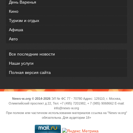
День Варенья
Кино
Туризм и отдых
Афиша
Авто
Все последние новости
Наши услуги
Полная версия сайта
News-w.org © 2014-2026
ЭЛ № ФС 77 - 70780 Адрес: 129110, г. Москва,
Олимпийский проспект д 22, Тел: +7 (495) 7201982, + 7 (985) 9068662 E-mail:
info@news-w.org
При полном или частичном использовании материалов ссылка на "News-w.org"
обязательна. Для аудитории 18+