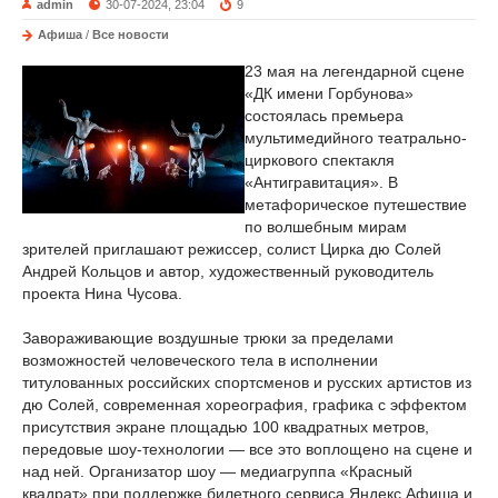
admin
30-07-2024, 23:04
9
Афиша
/
Все новости
23 мая на легендарной сцене
«ДК имени Горбунова»
состоялась премьера
мультимедийного театрально-
циркового спектакля
«Антигравитация». В
метафорическое путешествие
по волшебным мирам
зрителей приглашают режиссер, солист Цирка дю Солей
Андрей Кольцов и автор, художественный руководитель
проекта Нина Чусова.
Завораживающие воздушные трюки за пределами
возможностей человеческого тела в исполнении
титулованных российских спортсменов и русских артистов из
дю Солей, современная хореография, графика с эффектом
присутствия экране площадью 100 квадратных метров,
передовые шоу-технологии — все это воплощено на сцене и
над ней. Организатор шоу — медиагруппа «Красный
квадрат» при поддержке билетного сервиса Яндекс Афиша и