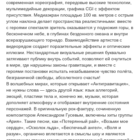
современная хореография, передовые высокие технологии,
мультимедийные декорации, графика CGI с эффектом
присутствия. Медиаэкран площадью 100 кв. метров с острым
углом наклона делает пространства реалистичными: вместе
с героями спектакля зритель оказывается у подножия горы, в
бесконечном небе, в глубинах бездонного океана и внутри
всеразрушающего торнадо. Взаимодействие артистов с
видеорядом создает поразительные эффекты и оптические
иллюзии. Нестандартные визуальные решения буквально
затягивают публику внутрь событий, позволяют ей очутиться
в мире, где нарушены законы гравитации, и вместе с
героями постановки испытать незабываемое чувство полёта,
безграничной свободы, абсолютного счастья!
В волшебных мирах, которые открывает «Антигравитация»,
не нужны слова — здесь другой язык: язык аллегорий,
эмоций, пластики тела и, конечно же, музыки, которая
дополняет атмосферу и отображает внутренние состояния
персонажей. В оригинальную рок-фактуру, сочиненную
композитором Александром Гусевым, включены хиты группы
«Ария». Такие песни, как «Потерянный рай», «Возьми мое
сердце», «Осколок льда», «Беспечный ангел», «Воля и
разум», органично вплетаются в смыслы шоу и являются