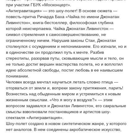
при участии ГБУК «Москонцерт».
«Антигравитация» — это шоу-полет! В основе сюжета —
повесть-притча Ричарда Баха «Чайка по имени Джонатан
Ливингстон», книга-бестселлер, философская глубина
которой неисчерпаема. Чайка Джонатан Ливингстон —
символ стремления к самосовершенствованию, не
ограниченному ничем. Нарушив законы Стаи, Джонатан
столкнулся с осуждением и непониманием. Его изгнали, но и
в одиночестве он продолжил путь к мечте. Разбив
стереотипы, разорвав путы, сковывающие мысли и тело, он
не только достиг вершин мастерства полета, но и воплотил
идею абсолютной свободы, постиг любовь в ее наивысшем
понимании.
Человек всегда мечтал научиться летать словно птица —
оторваться от земли и, вопреки закону притяжения, парить!
Вознестись над обыденным миром и устремиться к новым
жизненным смыслам. «Что я могу в воздухе?» — этим
вопросом задавался и Джонатан Ливингстон, его сакральные
смыслы взволновали постановщиков и артистов шоу-
спектакля «Антигравитация».
Шоу-полет создано в новом синтетическом жанре, у которого
нет аналогов. В нем соединены акробатическое искусство,