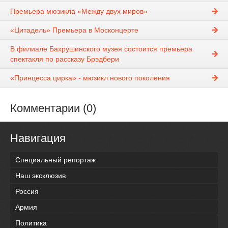
Премьера мюзикла «Между двух миров»
«Цитадель» Премьера в Москонцерте
В филиале Бахрушинского музея состоится премьера
спектакля по рассказу Брэдбери
«Принцесса цирка» - мюзикл нового поколения
Комментарии (0)
Навигация
Специальный репортаж
Наш эксклюзив
Россия
Армия
Политика