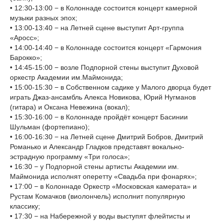
• 12:30-13:00 − в Колоннаде состоится концерт камерной
музыки разных эпох;
• 13:00-13:40 − на Летней сцене выступит Арт-группа
«Аросс»;
• 14:00-14:40 − в Колоннаде состоится концерт «Гармония
Барокко»;
• 14:45-15:00 − возле Подпорной стены выступит Духовой
оркестр Академии им.Маймонида;
• 15:00-15:30 − в Собственном садике у Малого дворца будет
играть Джаз-ансамбль Алекса Новикова, Юрий Нугманов
(гитара) и Оксана Невежина (вокал);
• 15:30-16:00 − в Колоннаде пройдёт концерт Басинии
Шульман (фортепиано);
• 16:00-16:30 − на Летней сцене Дмитрий Бобров, Дмитрий
Романько и Александр Гладков представят вокально-
эстрадную программу «Три голоса»;
• 16:30 − у Подпорной стены артисты Академии им.
Маймонида исполнят оперетту «Свадьба при фонарях»;
• 17:00 − в Колоннаде Оркестр «Московская камерата» и
Рустам Комачков (виолончель) исполнит популярную
классику;
• 17:30 − на Набережной у воды выступят флейтисты и