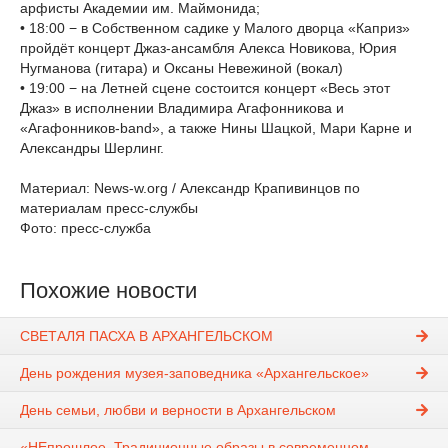
арфисты Академии им. Маймонида;
• 18:00 − в Собственном садике у Малого дворца «Каприз»
пройдёт концерт Джаз-ансамбля Алекса Новикова, Юрия
Нугманова (гитара) и Оксаны Невежиной (вокал)
• 19:00 − на Летней сцене состоится концерт «Весь этот
Джаз» в исполнении Владимира Агафонникова и
«Агафонников-band», а также Нины Шацкой, Мари Карне и
Александры Шерлинг.
Материал: News-w.org / Александр Крапивинцов по
материалам пресс-службы
Фото: пресс-служба
Похожие новости
СВЕТАЛЯ ПАСХА В АРХАНГЕЛЬСКОМ
День рождения музея-заповедника «Архангельское»
День семьи, любви и верности в Архангельском
«НЕпрошлое. Традиционные образы в современном