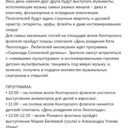
Весь день сменяя друг друга будут выступать музыканты,
исполняющие музыку самых разных жанров − джаз и
классику, фольклорные и эстрадные композиции.
Посетителей будут ждать струнные квартеты и духовой
оркестр, гитаристы, арфы, флейты и даже костюмированная
опера!
Для самых маленьких гостей на площадке возле Конторского
флигеля пройдут показы спектакля «День рождения Кота
Леопольда». Любителей киномузыки ждёт программа
«Серенада Солнечной долины». Зрители смогут встретиться
с «ожившими скульптурами» и костюмированными героями
детских мультфильмов, танцевать под живую музыку, и,
конечно, получить в подарок множество музыкальных
сюрпризов и открытий.
ПРОГРАММА:
• 10:00 − на поляне возле Конторского флигеля состоится
выступление аниматоров для детей и взрослых;
• 11:00 − на поляне возле Конторского флигеля начнётся
детский спектакль «День рождения кота Леопольда»;
• 12:00-12:20 − возле Розового фонтана пройдёт
выступление Марии Беляевой (гусли) и Александра Ускова
(баян);