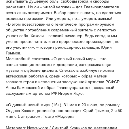
испытывать душевную боль, свободы греха и свободы
раскаяния. Но он – живой человек – для Главноуправителя
всего лишь эксперимент. Выбор прост: выжить, но сделаться
неживым при жизни. Или умереть, но... умереть живым!
«В этом повествовании о генетически программируемом
обществе потребления современный зритель с лёгкостью
узнает себя. Хаксли – великий визионер. Ведь сегодня мы
уже не просто читатели его пророческого произведения, но
его участники», – говорит режиссёр-постановщик Юрий
Грымов.
Масштабный спектакль «О дивный новый мир» – это
впечатляющие костюмы и декорации, завораживающая
музыка и глубокие диалоги. Спектакль изобилует яркими
актёрскими работами, среди которых – образ матери
главного героя в исполнении заслуженной артистки РСФСР
Анны Каменковой и образ Главноуправителя, созданный
заслуженным артистом РФ Игорем Яцко.
«О дивный новый мир» (16+), 31 мая и 20 июня, по роману
Олдоса Хаксли, режиссёр-постановщик Юрий Грымов, 2 ч 50
мин с 1 антрактом, Театр «Модерн»
Материал: News-w.org / Дмитрий Курников по материалам