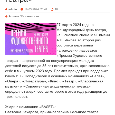
admin
19-03-2024, 23:44
10
Афиша
/
Все новости
27 марта 2024 года, в
Международный день театра,
на Основной сцене МХТ имени
А.П. Чехова во второй раз
состоится церемония
награждения лауреатов
«Премии Художественного
театра», направленной на популяризацию молодых
деятелей искусств до 35 лет включительно, ярко заявивших о
себе в минувшем 2023 году. Премия пройдет при поддержке
банка ВТБ. Победителей в основных номинациях «Балет»,
«Опера», «Литература», «Кино», «Театр», «Классическая
музыка» и «Современная академическая музыка»
определяет жюри, состав которого в этом году расширен до
трех человек.
Жюри в номинации «БАЛЕТ»:
Светлана Захарова, прима-балерина Большого театра,