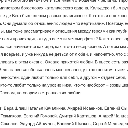
рги «золотого века» почти все имели отношение к религии: Тир
агистром богословия католического ордена, Кальдерон был ру
пе де Вега был членом разных религиозных братств и под коне
. Они думали об отношениях людей «по вертикали». Поэтому, н
лы, мы тоже рассматриваем отношения между героями как глуб
с нами происходит, откуда все эти метаморфозы? Как это все з
е» все начинается как игра, как что-то несерьезное. А потом мы
я всерьез, и уже никуда не деться от любви, и непонятно, что с
лавать в этом океане. Океане прихотей любви. В пьесе есть ра
 Ведь слово «любовь» очень многозначно, у этого понятия тысяч
енностей: один любит только для себя, а другой – отдает себя, 
 кто-то любит только на уровне низа, кто-то наоборот – возвыше
Словом, поговорим о странностях любви».
т: Вера Шпак,Наталья Качалкина, Андрей Исаенков, Евгений С
 Токмакова, Евгений Гомоной, Дмитрий Карташов, Андрей Чанце
н Соколов, Эдуард Айткулов, Василий Шмаков, Сергей Медведе