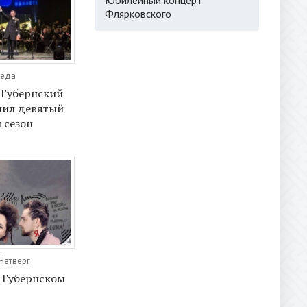
Флярковского
реда
 Губернский
шил девятый
 сезон
 Четверг
 Губернском