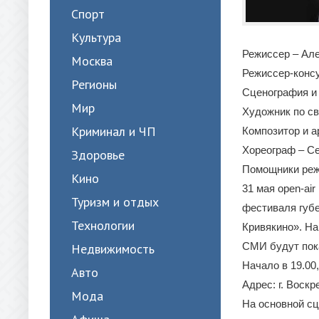
Спорт
Культура
Режиссер – Ал
Москва
Режиссер-консу
Регионы
Сценография и
Мир
Художник по св
Криминал и ЧП
Композитор и 
Хореограф – С
Здоровье
Помощники реж
Кино
31 мая оpen-ai
Туризм и отдых
фестиваля губ
Технологии
Кривякино». На
СМИ будут пок
Недвижимость
Начало в 19.00,
Авто
Адрес: г. Воскр
Мода
На основной сц