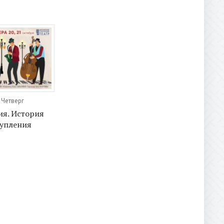
 Четверг
я. История
тупления