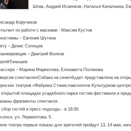
Шпак, Андрей Исаенков, Наталья Качалкина, Ев
ександр Коручеков
льтант по работе с масками - Максим Кустов
 костюмы – Евгения Шутина
ету – Денис Солнцев
аранжировщик – Дмитрий Волков
ергейТонышев
иссера – Марина Маркелова, Елизавета Полякова
r версия спектакля«Собака на сене»будет представлена на откр
ернских театров «Фабрика Станиславского»в Культурном центр
 открытой площадке усадебного парка гостям фестиваля и пре
азаны фрагменты спектакля.
 сбор гостей и пресс-подходы - в 18.00.
есенск, ул. Лермонтова, 5.
ене театра первые показы для зрителей пройдут 13, 14 мая, нача