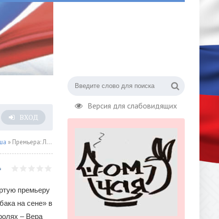
Версия для слабовидящих
ВХОД
ша
» Премьера: Лопе де Вега «Собака на сене»
ертую премьеру
бака на сене» в
ролях – Вера