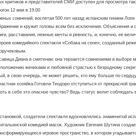
ых критиков и представителей СМИ доступен для просмотра та
огон 12 мая в 19.00
ных сомнений, воспетая 500 лет назад испанским гением Лопе 
ражение и кружит головы всем без исключения. Объяснения и 
иги, расставания, нежные мечты и ревность, и, конечно, ее вел
героев комедийного спектакля «Собака на сене», созданный реж
оручековым.
авица Диана в смятении: она терзается сомнениями в выборе 
 положению женихами и любовной страстью к безродному секре
ый, в свою очередь, не может решить, кто ему больше по сердц
астная хозяйка.Готовли Теодоро отступиться от прекрасной гра
оть в себе это опасное чувство? Ведь статус велит соблюдать 
становкой, создатели спектакля вдохновлялись знаменитой исп
 итальянской комедией масок. Художник Евгения Шутина создае
ансформирующееся игровое пространство, в котором угадываетс