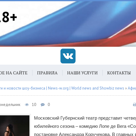
18+
ОЕ НА САЙТЕ
ПРАВИЛА
НАШИ УСЛУГИ
КОНТАКТЫ
 и новости шоу-бизнеса | News-w.org | World news and Showbiz news
»
Афи
Понедельник
10
0
Московский Губернский театр представит четв
юбилейного сезона – комедию Лопе де Вега «Со
постановке Александра Коручекова. В главных 