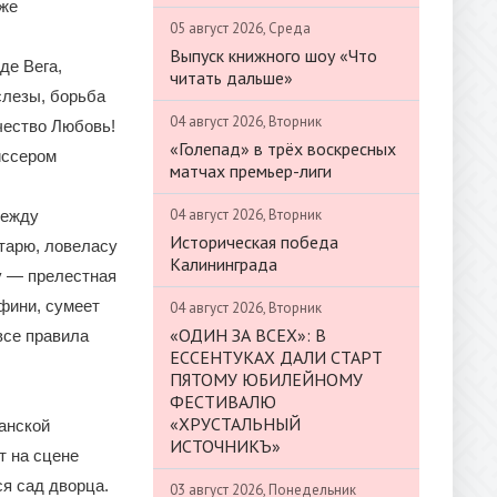
кже
05 август 2026, Среда
Выпуск книжного шоу «Что
де Вега,
читать дальше»
слезы, борьба
04 август 2026, Вторник
ичество Любовь!
«Голепад» в трёх воскресных
иссером
матчах премьер-лиги
04 август 2026, Вторник
между
Историческая победа
тарю, ловеласу
Калининграда
у — прелестная
фини, сумеет
04 август 2026, Вторник
«ОДИН ЗА ВСЕХ»: В
все правила
ЕССЕНТУКАХ ДАЛИ СТАРТ
ПЯТОМУ ЮБИЛЕЙНОМУ
ФЕСТИВАЛЮ
«ХРУСТАЛЬНЫЙ
анской
ИСТОЧНИКЪ»
т на сцене
я сад дворца.
03 август 2026, Понедельник