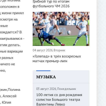
со де Молина
Грибной тур по итогам
футбольного ЧМ 2026
коположен в
ц жизни принял
есмотря на
инные
арождается? В
 заигрываемся -
 этим делать.
04 август 2026, Вторник
зные вариации
«Голепад» в трёх воскресных
и разных
матчах премьер-лиги
ничего не
нно,
МУЗЫКА
03 август 2026, Понедельник
ыркин,Полина
100-летия со дня рождения
в, Алексей
солистки Большого театра
в, Юлия
Валентины Левко