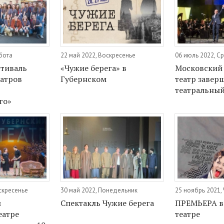
бота
22 май 2022, Воскресенье
06 июль 2022, С
стиваль
«Чужие берега» в
Московский
еатров
Губернском
театр завер
театральный
го»
оскресенье
30 май 2022, Понедельник
25 ноябрь 2021,
м
Спектакль Чужие берега
ПРЕМЬЕРА в
еатре
театре