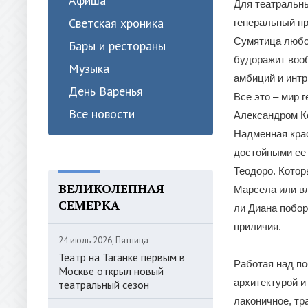
Афиша
Для театральн
Светская хроника
генеральный пр
Сумятица любов
Бары и рестораны
будоражит вооб
Музыка
амбиций и интр
День Варенья
Все это – мир 
Все новости
Александром К
Надменная крас
достойными ее
Теодоро. Котор
ВЕЛИКОЛЕПНАЯ
Марсела или вл
СЕМЕРКА
ли Диана побор
приличия.
24 июль 2026, Пятница
Театр на Таганке первым в
Работая над по
Москве открыл новый
архитектурой и
театральный сезон
лаконичное, тр