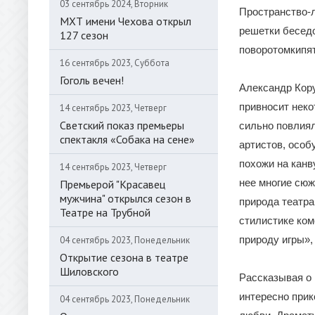
03 сентябрь 2024, Вторник
Пространство-л
МХТ имени Чехова открыл
решетки беседо
127 сезон
поворотомкипя
16 сентябрь 2023, Суббота
Гоголь вечен!
Александр Кору
привносит неко
14 сентябрь 2023, Четверг
Светский показ премьеры
сильно повлиял
спектакля «Собака на сене»
артистов, особ
похожи на канв
14 сентябрь 2023, Четверг
нее многие сюж
Премьерой "Красавец
мужчина" открылся сезон в
природа театра
Театре на Трубной
стилистике ком
природу игры», 
04 сентябрь 2023, Понедельник
Открытие сезона в театре
Шиловского
Рассказывая о 
интересно прик
04 сентябрь 2023, Понедельник