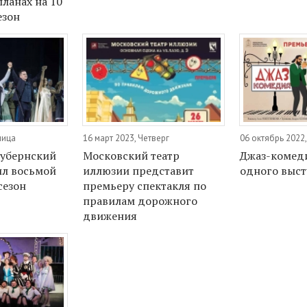
планах на 10
езон
ница
16 март 2023, Четверг
06 октябрь 2022,
Губернский
Московский театр
Джаз-комеди
ил восьмой
иллюзии представит
одного выс
сезон
премьеру спектакля по
правилам дорожного
движения