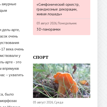
«Симфонический оркестр,
зь ажурные
грандиозные декорации,
ждым
живая лошадь»
03 август 2026, Понедельник
3D-панорамки
и дель-арте,
асок очень
ществования
-17 века очень
имствовали у
СПОРТ
ль-арте - это
ем впрямуюв
нас – ухватить
са, было
таморфозах
05 август 2026, Среда