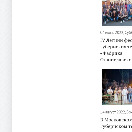
04 июнь 2022, Суб
IV Летний фе
губернских т
«Фабрика
Станиславско
14 август 2022, В
В Московско
Губернском т