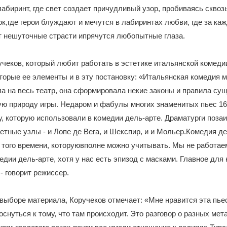
абиринт, где свет создает причудливый узор, пробиваясь скво
к,где герои блуждают и мечутся в лабиринтах любви, где за ка
т нешуточные страсти ипрячутся любопытные глаза.
чеков, который любит работать в эстетике итальянской комеди
торые ее элементы и в эту постановку: «Итальянская комедия м
а на весь театр, она сформировала некие законы и правила су
ую природу игры. Недаром и фабулы многих знаменитых пьес 16
у, которую использовали в комедии дель-арте. Драматурги поза
етные узлы - и Лопе де Вега, и Шекспир, и и Мольер.Комедия де
 того времени, которуювполне можно учитывать. Мы не работа
едии дель-арте, хотя у нас есть эпизод с масками. Главное для 
- говорит режиссер.
выборе материала, Коручеков отмечает: «Мне нравится эта пье
оснуться к тому, что там происходит. Это разговор о разных ме