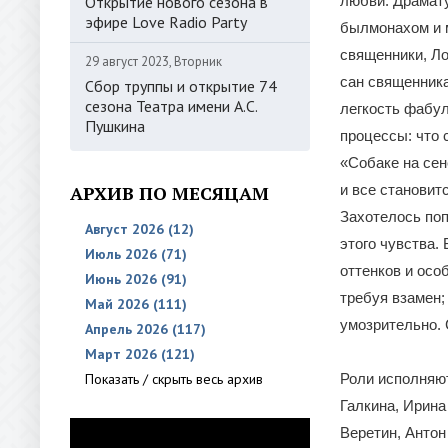
Открытие нового сезона в
любви. Драмату
эфире Love Radio Party
былмонахом и м
священники, Ло
29 август 2023, Вторник
сан священника
Сбор труппы и открытие 74
сезона Театра имени А.С.
легкость фабу
Пушкина
процессы: что 
«Собаке на сен
АРХИВ ПО МЕСЯЦАМ
и все становитс
Захотелось поп
Август 2026 (12)
этого чувства.
Июль 2026 (71)
оттенков и особ
Июнь 2026 (91)
требуя взамен;
Май 2026 (111)
умозрительно. 
Апрель 2026 (117)
Март 2026 (121)
Показать / скрыть весь архив
Роли исполняю
Галкина, Ирина
Веретин, Анто