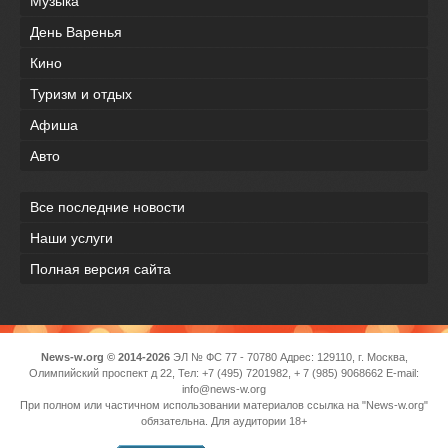
Музыка
День Варенья
Кино
Туризм и отдых
Афиша
Авто
Все последние новости
Наши услуги
Полная версия сайта
News-w.org © 2014-2026
ЭЛ № ФС 77 - 70780 Адрес: 129110, г. Москва,
Олимпийский проспект д 22, Тел: +7 (495) 7201982, + 7 (985) 9068662 E-mail:
info@news-w.org
При полном или частичном использовании материалов ссылка на "News-w.org"
обязательна. Для аудитории 18+