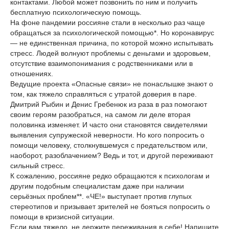
контактами. Любой может позвонить по ним и получить
бесплатную психологическую помощь.
На фоне пандемии россияне стали в несколько раз чаще
обращаться за психологической помощью*. Но коронавирус
— не единственная причина, по которой можно испытывать
стресс. Людей волнуют проблемы с деньгами и здоровьем,
отсутствие взаимопонимания с родственниками или в
отношениях.
Ведущие проекта «Опасные связи» не понаслышке знают о
том, как тяжело справляться с утратой доверия в паре.
Дмитрий Рыбин и Денис Гребенюк из раза в раз помогают
своим героям разобраться, на самом ли деле вторая
половинка изменяет. И часто они становятся свидетелями
выявления супружеской неверности. Но кого попросить о
помощи человеку, столкнувшемуся с предательством или,
наоборот, разоблачением? Ведь и тот, и другой переживают
сильный стресс.
К сожалению, россияне редко обращаются к психологам и
другим подобным специалистам даже при наличии
серьёзных проблем**. «ЧЕ!» выступает против глупых
стереотипов и призывает зрителей не бояться попросить о
помощи в кризисной ситуации.
Если вам тяжело, не держите переживания в себе! Напишите