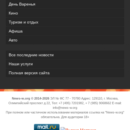
День Варенья
Кино
Туризм и отдых
Афиша
Авто
Все последние новости
Наши услуги
Полная версия сайта
News-w.org © 2014-2026
ЭЛ № ФС 77 - 70780 Адрес: 129110, г. Москва,
Олимпийский проспект д 22, Тел: +7 (495) 7201982, + 7 (985) 9068662 E-mail:
info@news-w.org
При полном или частичном использовании материалов ссылка на "News-w.org"
обязательна. Для аудитории 18+