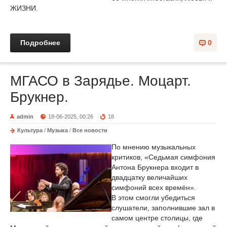
ЖИЗНИ.
Подробнее
0
МГАСО в Зарядье. Моцарт.
Брукнер.
admin
18-06-2025, 00:26
18
Культура
/
Музыка
/
Все новости
По мнению музыкальных
критиков, «Седьмая симфония
Антона Брукнера входит в
двадцатку величайших
симфоний всех времён».
В этом смогли убедиться
слушатели, заполнившие зал в
самом центре столицы, где