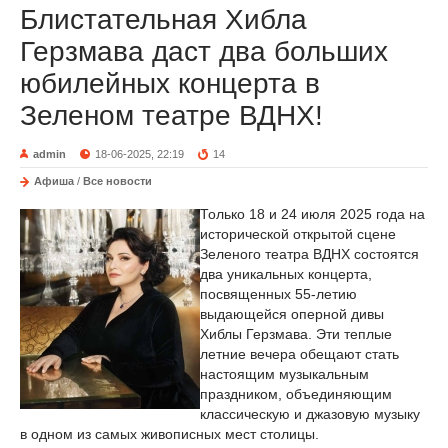
Блистательная Хибла
Герзмава даст два больших
юбилейных концерта в
Зеленом театре ВДНХ!
admin
18-06-2025, 22:19
14
Афиша
/
Все новости
Только 18 и 24 июля 2025 года на
исторической открытой сцене
Зеленого театра ВДНХ состоятся
два уникальных концерта,
посвященных 55-летию
выдающейся оперной дивы
Хиблы Герзмава. Эти теплые
летние вечера обещают стать
настоящим музыкальным
праздником, объединяющим
классическую и джазовую музыку
в одном из самых живописных мест столицы.