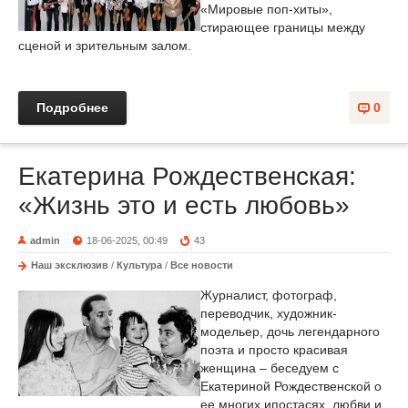
«Мировые поп-хиты»,
стирающее границы между
сценой и зрительным залом.
Подробнее
0
Екатерина Рождественская:
«Жизнь это и есть любовь»
admin
18-06-2025, 00:49
43
Наш эксклюзив
/
Культура
/
Все новости
Журналист, фотограф,
переводчик, художник-
модельер, дочь легендарного
поэта и просто красивая
женщина – беседуем с
Екатериной Рождественской о
ее многих ипостасях, любви и