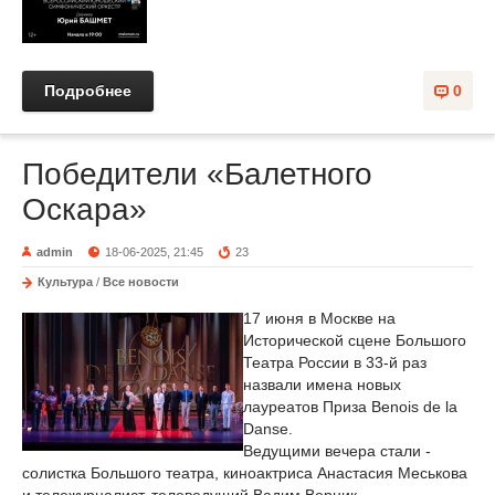
Подробнее
0
Победители «Балетного
Оскара»
admin
18-06-2025, 21:45
23
Культура
/
Все новости
17 июня в Москве на
Исторической сцене Большого
Театра России в 33-й раз
назвали имена новых
лауреатов Приза Benois de la
Danse.
Ведущими вечера стали -
солистка Большого театра, киноактриса Анастасия Меськова