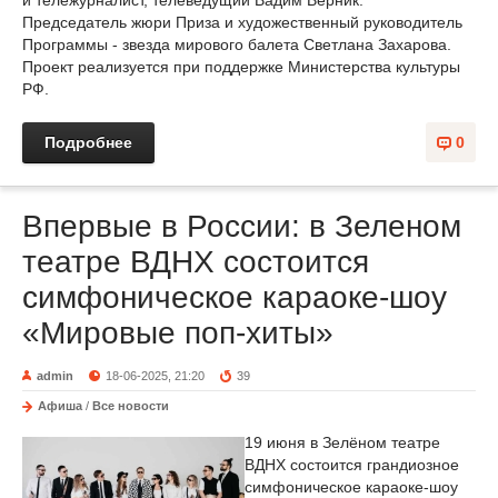
и тележурналист, телеведущий Вадим Верник.
Председатель жюри Приза и художественный руководитель
Программы - звезда мирового балета Светлана Захарова.
Проект реализуется при поддержке Министерства культуры
РФ.
Подробнее
0
Впервые в России: в Зеленом
театре ВДНХ состоится
симфоническое караоке-шоу
«Мировые поп-хиты»
admin
18-06-2025, 21:20
39
Афиша
/
Все новости
19 июня в Зелёном театре
ВДНХ состоится грандиозное
симфоническое караоке-шоу