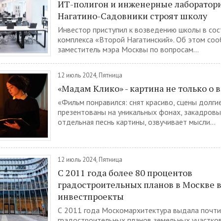
ИТ-полигон и инженерные лаборатори
Нагатино-Садовники строят школу
Инвестор приступил к возведению школы в сос
комплекса «Второй Нагатинский». Об этом со
заместитель мэра Москвы по вопросам...
12 июль 2024, Пятница
«Мадам Клико» - картина не только о 
«Фильм понравился: снят красиво, сцены долгие
презентованы на уникальных фонах, закадровы
отдельная песнь картины, озвучивает мысли...
12 июль 2024, Пятница
С 2011 года более 80 процентов
градостроительных планов в Москве 
инвестпроекты
С 2011 года Москомархитектура выдала почти
градостроительных планов земельных участков 