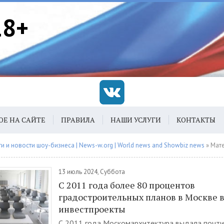
18+
ОЕ НА САЙТЕ
ПРАВИЛА
НАШИ УСЛУГИ
КОНТАКТЫ
 и новости шоу-бизнеса | News-w.org | World news and Showbiz news
» Материалы 
13 июль 2024, Суббота
С 2011 года более 80 процентов
градостроительных планов в Москве 
инвестпроекты
С 2011 года Москомархитектура выдала почти